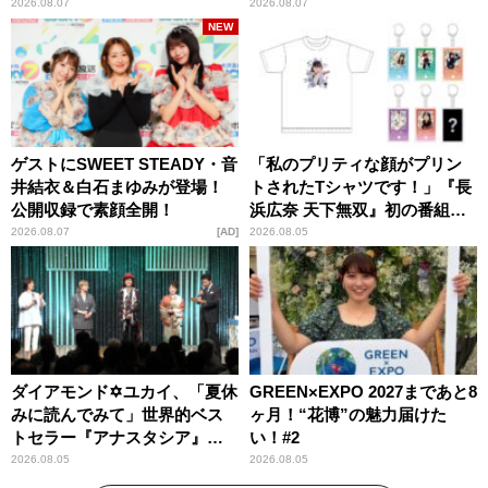
パンプスが合格祈願！
ー昼ズ』
2026.08.07
2026.08.07
NEW
ゲストにSWEET STEADY・音
「私のプリティな顔がプリン
井結衣＆白石まゆみが登場！
トされたTシャツです！」『長
公開収録で素顔全開！
浜広奈 天下無双』初の番組グ
ッズ発売
2026.08.07
AD
2026.08.05
ダイアモンド✡ユカイ、「夏休
GREEN×EXPO 2027まであと8
みに読んでみて」世界的ベス
ヶ月！“花博”の魅力届けた
トセラー『アナスタシア』を
い！#2
紹介
2026.08.05
2026.08.05