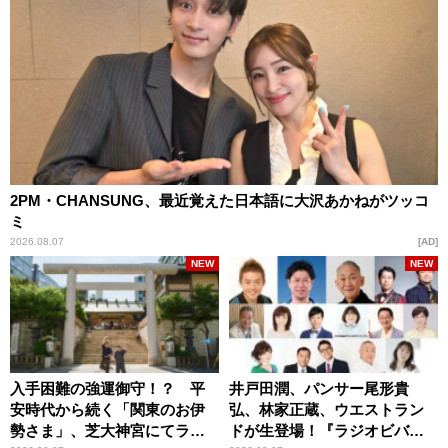
2PM・CHANSUNG、最近覚えた日本語に大沢あかねがツッコ
ミ
2026.08.07
AD
NEW
NEW
入手困難の強運御守！？ 平
井戸田潤、パンサー尾形貴
安時代から続く「関東のお伊
弘、林家正蔵、ウエストラン
勢さま」、芝大神宮にてラン
ドが生登場！『ラジオビバリ