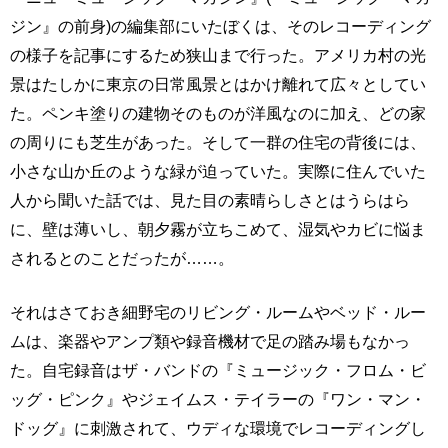
ジン』の前身)の編集部にいたぼくは、そのレコーディング
の様子を記事にするため狭山まで行った。アメリカ村の光
景はたしかに東京の日常風景とはかけ離れて広々としてい
た。ペンキ塗りの建物そのものが洋風なのに加え、どの家
の周りにも芝生があった。そして一群の住宅の背後には、
小さな山か丘のような緑が迫っていた。実際に住んでいた
人から聞いた話では、見た目の素晴らしさとはうらはら
に、壁は薄いし、朝夕霧が立ちこめて、湿気やカビに悩ま
されるとのことだったが……。
それはさておき細野宅のリビング・ルームやベッド・ルー
ムは、楽器やアンプ類や録音機材で足の踏み場もなかっ
た。自宅録音はザ・バンドの『ミュージック・フロム・ビ
ッグ・ピンク』やジェイムス・テイラーの『ワン・マン・
ドッグ』に刺激されて、ウディな環境でレコーディングし