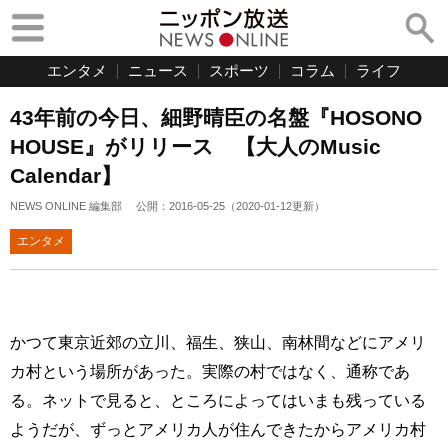
エンタメ
ニュース
スポーツ
コラム
ライフ
43年前の今日、細野晴臣の名盤『HOSONO
HOUSE』がリリース 【大人のMusic
Calendar】
NEWS ONLINE 編集部
公開：
2016-05-25
（
2020-01-12
更新）
エンタメ
かつて東京近郊の立川、福生、狭山、南林間などにアメリ
カ村という場所があった。実際の村ではなく、通称であ
る。ネットで見ると、ところによってはいまも残っている
ようだが、ずっとアメリカ人が住んできたからアメリカ村