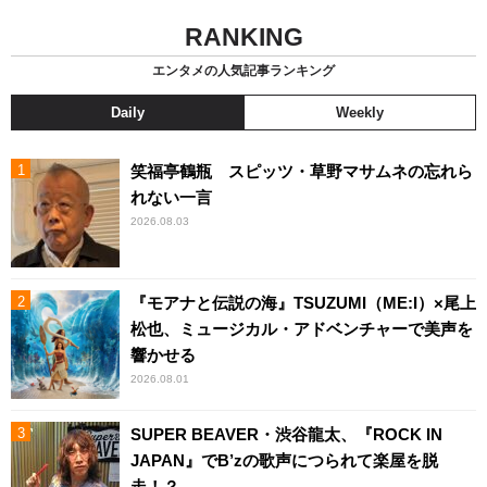
RANKING
エンタメの人気記事ランキング
Daily
Weekly
笑福亭鶴瓶 スピッツ・草野マサムネの忘れら
れない一言
2026.08.03
『モアナと伝説の海』TSUZUMI（ME:I）×尾上
松也、ミュージカル・アドベンチャーで美声を
響かせる
2026.08.01
SUPER BEAVER・渋谷龍太、『ROCK IN
JAPAN』でB’zの歌声につられて楽屋を脱
走！？