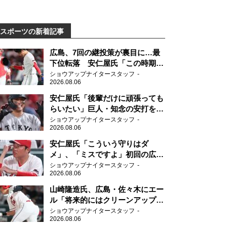
スポーツの新着記事
広島、7回の継投策が裏目に…最
下位転落 安仁屋氏「この時期に
来て勉強はない」
ショウアップナイタースタッフ
2026.08.06
安仁屋氏「後輩だけに頑張っても
らいたい」巨人・知念の安打を喜
ぶ
ショウアップナイタースタッフ
2026.08.06
安仁屋氏「こういう守りはダ
メ」、「ミスですよ」初回の広島
の守備に苦言
ショウアップナイタースタッフ
2026.08.06
山崎隆造氏、広島・佐々木にエー
ル「将来的にはクリーンアップを
任せられるくらいまでは成長し
ショウアップナイタースタッフ
2026.08.06
て」