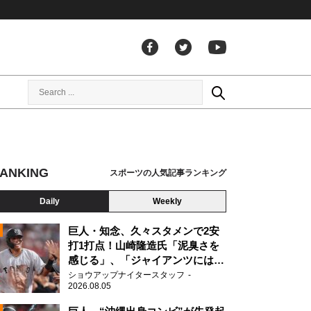
ANKING
スポーツの人気記事ランキング
Daily
Weekly
巨人・知念、久々スタメンで2安
打1打点！山崎隆造氏「泥臭さを
感じる」、「ジャイアンツには少
ないタイプ」
ショウアップナイタースタッフ
2026.08.05
2