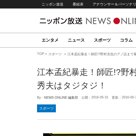
ニッポン放送
番組表
アナウンサー＆パーソナ
エンタメ
ニュース
スポーツ
コラム
TOP
スポーツ
江本孟紀暴走！師匠!?野村克也のアノ話まで
江本孟紀暴走！師匠!?野
秀夫はタジタジ！
2016-05-31
2016-05-
By -
NEWS ONLINE 編集部
公開：
更新：
スポーツ