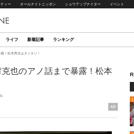
リティー
オールナイトニッポン
ショウアップナイター
イベント
ライフ
新着記事
ランキング
暴露！松本秀夫はタジタジ！
村克也のアノ話まで暴露！松本
R
31
AD