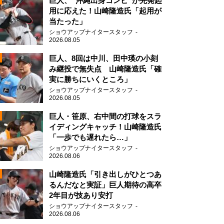
巨人、“沖縄出身コンビ”が先発起
用に応えた！山崎隆造氏「起用が
当たった」
2
ショウアップナイタースタッフ
2026.08.05
巨人、8回は中川、田中瑛の小刻
み継投で無失点 山崎隆造氏「確
実に勝ちにいくところ」
ショウアップナイタースタッフ
2026.08.05
2
巨人・笹原、右中間の打球をスラ
イディングキャッチ！山崎隆造氏
「一歩でも遅れたら…」
ショウアップナイタースタッフ
2026.08.06
2
山崎隆造氏「引き出しがひとつあ
るんだなと実証」巨人期待の高卒
2年目が技あり安打
2
ショウアップナイタースタッフ
2026.08.06