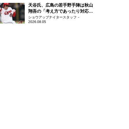
天谷氏、広島の若手野手陣は秋山
翔吾の「考え方であったり対応力
を勉強して」
ショウアップナイタースタッフ
2026.08.05