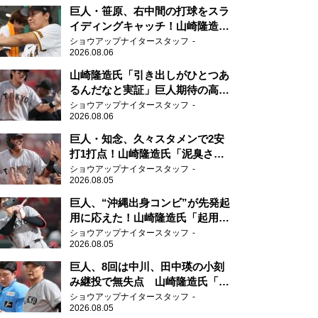
巨人・笹原、右中間の打球をスラ
イディングキャッチ！山崎隆造氏
「一歩でも遅れたら…」
ショウアップナイタースタッフ
2026.08.06
山崎隆造氏「引き出しがひとつあ
るんだなと実証」巨人期待の高卒
2年目が技あり安打
ショウアップナイタースタッフ
2026.08.06
巨人・知念、久々スタメンで2安
打1打点！山崎隆造氏「泥臭さを
感じる」、「ジャイアンツには少
ショウアップナイタースタッフ
2026.08.05
ないタイプ」
巨人、“沖縄出身コンビ”が先発起
用に応えた！山崎隆造氏「起用が
当たった」
ショウアップナイタースタッフ
2026.08.05
巨人、8回は中川、田中瑛の小刻
み継投で無失点 山崎隆造氏「確
実に勝ちにいくところ」
ショウアップナイタースタッフ
2026.08.05