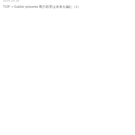
2024.10.19
TOP
GaiXer presents 剛力彩芽は未来を編む（1）