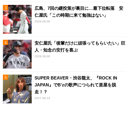
広島、7回の継投策が裏目に…最下位転落 安
仁屋氏「この時期に来て勉強はない」
2026.08.06
安仁屋氏「後輩だけに頑張ってもらいたい」巨
人・知念の安打を喜ぶ
2026.08.06
SUPER BEAVER・渋谷龍太、『ROCK IN
JAPAN』でB’zの歌声につられて楽屋を脱
走！？
2017.08.14