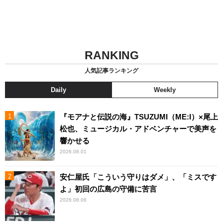
RANKING
人気記事ランキング
Daily
Weekly
『モアナと伝説の海』TSUZUMI（ME:I）×尾上
松也、ミュージカル・アドベンチャーで美声を
響かせる
2026.08.01
安仁屋氏「こういう守りはダメ」、「ミスです
よ」初回の広島の守備に苦言
2026.08.06