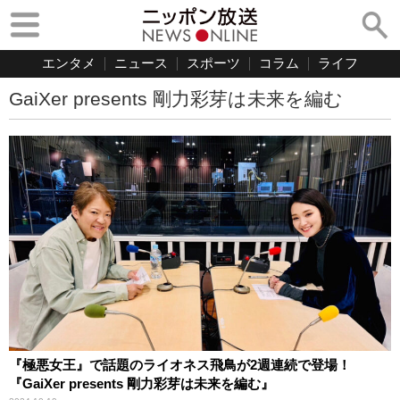
エンタメ
ニュース
スポーツ
コラム
ライフ
GaiXer presents 剛力彩芽は未来を編む
『極悪女王』で話題のライオネス飛鳥が2週連続で登場！
『GaiXer presents 剛力彩芽は未来を編む』