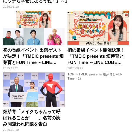
にウチら幸せになろうね！』～」
2026.01.10
初の番組イベント 出演ゲスト
初の番組イベント開催決定！
が決定！「TMEIC presents 畑
「TMEIC presents 畑芽育と
芽育とFUN Time ～LINE
FUN Time ～LINE CUBE
CUBE SHIBUYAで『絶対にウ
SHIBUYAで『絶対にウチら幸
2025.11.28
2025.09.22
チら幸せになろうね！』～」
せになろうね！』～」
TOP
TMEIC presents 畑芽育とFUN
Time（1）
畑芽育「メイクちゃんって呼
ばれることが……」名前の読
み間違われ問題を告白
2025.09.10