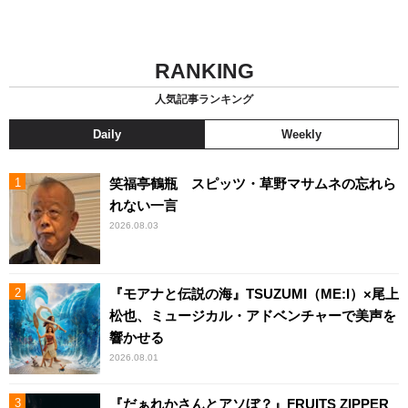
RANKING
人気記事ランキング
Daily
Weekly
笑福亭鶴瓶 スピッツ・草野マサムネの忘れら
れない一言
2026.08.03
『モアナと伝説の海』TSUZUMI（ME:I）×尾上
松也、ミュージカル・アドベンチャーで美声を
響かせる
2026.08.01
『だぁれかさんとアソぼ？』FRUITS ZIPPER