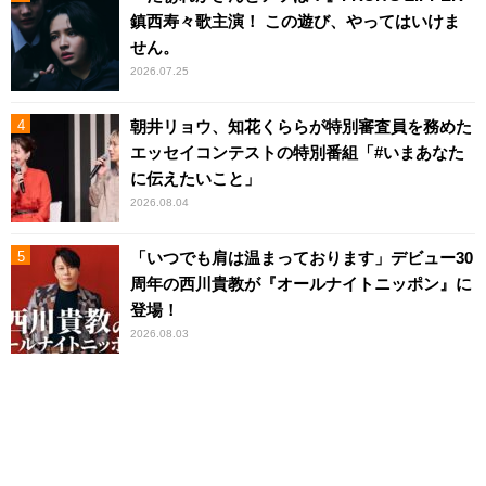
鎮西寿々歌主演！ この遊び、やってはいけま
せん。
2026.07.25
朝井リョウ、知花くららが特別審査員を務めた
エッセイコンテストの特別番組「#いまあなた
に伝えたいこと」
2026.08.04
「いつでも肩は温まっております」デビュー30
周年の西川貴教が『オールナイトニッポン』に
登場！
2026.08.03