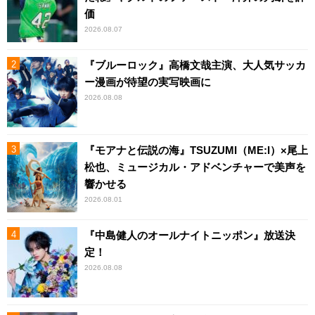
価
2026.08.07
『ブルーロック』高橋文哉主演、大人気サッカ
ー漫画が待望の実写映画に
2026.08.08
『モアナと伝説の海』TSUZUMI（ME:I）×尾上
松也、ミュージカル・アドベンチャーで美声を
響かせる
2026.08.01
『中島健人のオールナイトニッポン』放送決
定！
2026.08.08