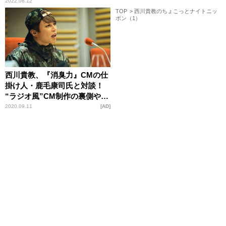
2022.06.12
TOP
西川貴教のちょこっとナイトニッ
ポン（1）
西川貴教、『消臭力』CMの仕
掛け人・鹿毛康司氏と対談！
“ラジオ風”CM制作の裏側や、
ラジオへの想い語る
2020.09.11
AD