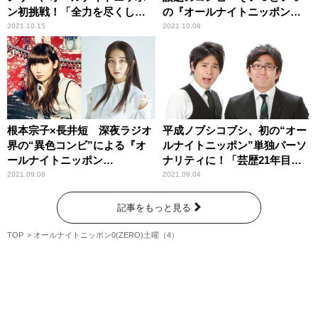
ン初挑戦！「全力を尽くしま
の『オールナイトニッポン
す！」
0(ZERO)』放送決定！
2021.10.15
2021.10.08
根本宗子×長井短 深夜ラジオ
平成ノブシコブシ、初の“オー
界の“異色コンビ”による『オ
ルナイトニッポン”単独パーソ
ールナイトニッポン
ナリティに！「芸歴21年目に
0(ZERO)』が一夜限りの復
してのこの快挙！」
2021.09.06
2021.09.04
活！
記事をもっと見る
TOP
オールナイトニッポン0(ZERO)土曜（4）