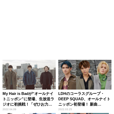
My Hair is Badが“オールナイ
LDHのコーラスグループ・
トニッポン”に登場、生放送ラ
DEEP SQUAD、オールナイト
ジオに初挑戦！「ぜひお力貸
ニッポン初登場！ 新曲
して下さい～！」
「Gimme Gimme」もフル尺解
2022.04.09
2022.03.25