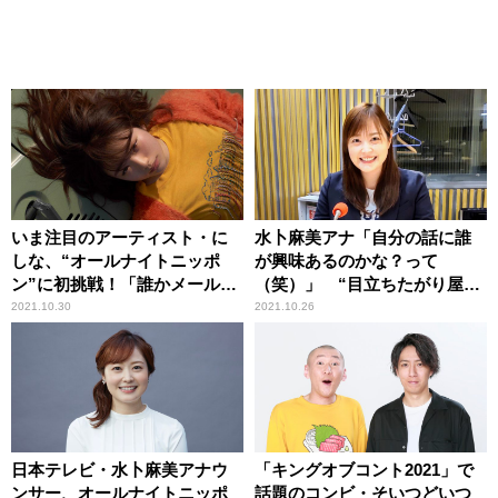
いま注目のアーティスト・に
水卜麻美アナ「自分の話に誰
しな、“オールナイトニッポ
が興味あるのかな？って
ン”に初挑戦！「誰かメールを
（笑）」 “目立ちたがり屋な
ください、、！！！！」
自分”との二面性をラジオ生放
2021.10.30
2021.10.26
送で告白
日本テレビ・水卜麻美アナウ
「キングオブコント2021」で
ンサー、オールナイトニッポ
話題のコンビ・そいつどいつ