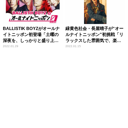
BALLISTIK BOYZがオールナ
緑黄色社会・長屋晴子が“オー
イトニッポン初登場「土曜の
ルナイトニッポン”初挑戦「リ
深夜を、しっかりと盛り上げ
ラックスした雰囲気で、楽し
れるよう頑張ります」
くお話しましょう」
2022.01.29
2022.01.15