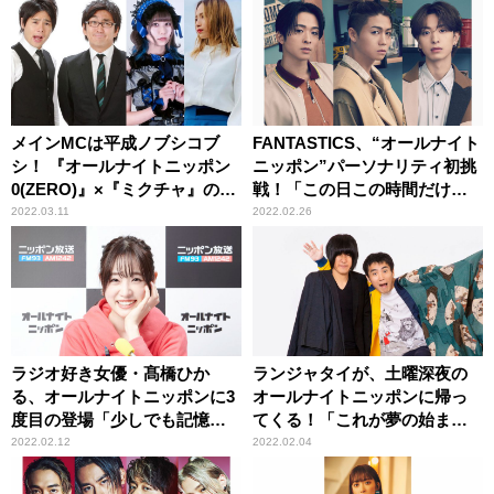
禁！
メインMCは平成ノブシコブ
FANTASTICS、“オールナイト
シ！ 『オールナイトニッポン
ニッポン”パーソナリティ初挑
0(ZERO)』×『ミクチャ』のコ
戦！「この日この時間だけの
ラボ番組が決定！
最高な時間を」
2022.03.11
2022.02.26
ラジオ好き女優・髙橋ひか
ランジャタイが、土曜深夜の
る、オールナイトニッポンに3
オールナイトニッポンに帰っ
度目の登場「少しでも記憶に
てくる！「これが夢の始まり
残る一夜になるように！」
となるように頑張ります」
2022.02.12
2022.02.04