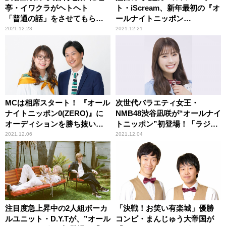
亭・イワクラがヘトヘト
ト・iScream、新年最初の『オ
「普通の話」をさせてもらえ
ールナイトニッポン
ず……
0(ZERO)』に登場！
2021.12.23
2021.12.21
MCは相席スタート！ 『オール
次世代バラエティ女王・
ナイトニッポン0(ZERO)』に
NMB48渋谷凪咲が“オールナイ
オーディションを勝ち抜いた
トニッポン”初登場！「ラジオ
ライバーが登場！
の前で待ち合わせやで！」
2021.12.06
2021.12.04
注目度急上昇中の2人組ボーカ
「決戦！お笑い有楽城」優勝
ルユニット・D.Y.Tが、”オール
コンビ・まんじゅう大帝国が