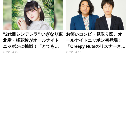
”2代目シンデレラ” いぎなり東
お笑いコンビ・見取り図、オ
北産・橘花怜がオールナイト
ールナイトニッポン初登場！
ニッポンに挑戦！「とてもド
「Creepy Nutsのリスナーさん
キドキしています！」
も間違って聴いてくれますよ
2022.04.22
2022.04.16
うに」