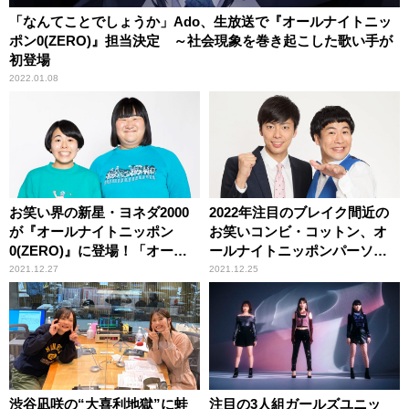
「なんてことでしょうか」Ado、生放送で『オールナイトニッ
ポン0(ZERO)』担当決定 ～社会現象を巻き起こした歌い手が
初登場
2022.01.08
お笑い界の新星・ヨネダ2000
2022年注目のブレイク間近の
が『オールナイトニッポン
お笑いコンビ・コットン、オ
0(ZERO)』に登場！「オール
ールナイトニッポンパーソナ
ナイトニッポン2000にしてみ
リティに初挑戦！
2021.12.27
2021.12.25
せます！」
渋谷凪咲の“大喜利地獄”に蛙
注目の3人組ガールズユニッ