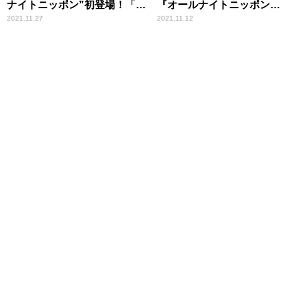
ナイトニッポン”初登場！「自
『オールナイトニッポン
分たちらしさを存分にさらけ
0(ZERO)』登場！
2021.11.27
2021.11.12
出して」