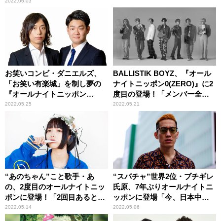
2022.06.03
お笑いコンビ・ダニエルズ、
BALLISTIK BOYZ、『オール
「お笑い有楽城」を制し夢の
ナイトニッポン0(ZERO)』に2
『オールナイトニッポン
度目の登場！「メンバー全員
0(ZERO)』に登場！
で臨みます！」
2022.05.25
2022.05.21
“あのちゃん”こと歌手・あ
“スパチャ”世界2位・ブチギレ
の、2度目のオールナイトニッ
氏原、7年ぶりオールナイトニ
ポンに登場！「2回目あると思
ッポンに登場「今、日本中を
わなかったよ」
明るく照らし出す。って感じ
2022.05.14
2022.05.06
だな！」