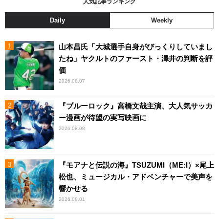
人気記事ランキング
Daily
Weekly
山本昌氏「大城選手自身がびっくりしていまし
たね」ヤクルトのファースト・澤井の判断を評
価
2026.08.07
『ブルーロック』高橋文哉主演、大人気サッカ
ー漫画が待望の実写映画に
2026.08.08
『モアナと伝説の海』TSUZUMI（ME:I）×尾上
松也、ミュージカル・アドベンチャーで美声を
響かせる
2026.08.01