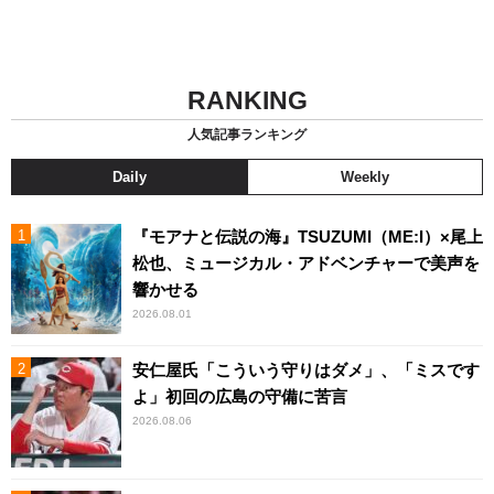
RANKING
人気記事ランキング
Daily
Weekly
『モアナと伝説の海』TSUZUMI（ME:I）×尾上
松也、ミュージカル・アドベンチャーで美声を
響かせる
2026.08.01
安仁屋氏「こういう守りはダメ」、「ミスです
よ」初回の広島の守備に苦言
2026.08.06