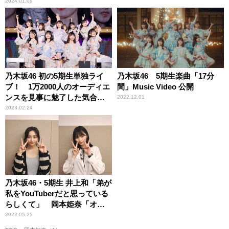
2024.01.09
乃木坂46 初の5期生単独ライ
乃木坂46 5期生楽曲「17分
ブ！ 1万2000人のオーディエ
間」Music Video 公開
ンスを見事に魅了した気合い
2022.12.01
に満ち溢れる熱いステージ
2023.02.24
乃木坂46・5期生 井上和「弟が
私をYouTuberだと思っている
らしくて」 岡本姫奈「オー
ディション中、心が折れて帰
2022.05.25
ろうとして（笑）」