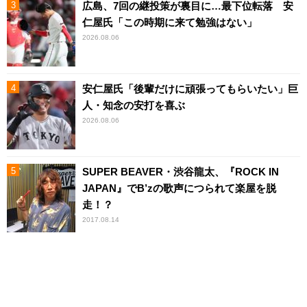
広島、7回の継投策が裏目に…最下位転落 安
仁屋氏「この時期に来て勉強はない」
2026.08.06
安仁屋氏「後輩だけに頑張ってもらいたい」巨
人・知念の安打を喜ぶ
2026.08.06
SUPER BEAVER・渋谷龍太、『ROCK IN
JAPAN』でB’zの歌声につられて楽屋を脱
走！？
2017.08.14