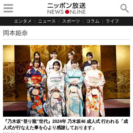
エンタメ
ニュース
スポーツ
コラム
ライフ
岡本姫奈
『乃木坂“登り龍”世代』2024年 乃木坂46 成人式 行われる「成
人式が行なえた事を心より感謝しております」