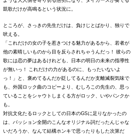
ような大人側を寄り切る態勢になり、タイガースが奏でる
凱歌だけが高鳴るという状況に。
ところが、さっきの先生だけは、負けじとばかり、独りで
吠える。
「これだけの女の子を惹きつける魅力があるから、若者が
他の素晴しいものから目を反らされちゃうんだっ！ 彼らの
歌には恋の夢はあるけれども、日本の明日の未来の指導性
が無いっ！ これだけの力があるのに、もったいないよ
っ！」と、褒めてるんだか貶してるんだか支離滅裂気味で
も、外国ロック曲のコピーより、むしろこの先生の、思っ
ていることをシャウトしまくる方がロック、いやパンクか
も。
対抗文化たるロックとしての日本のGSに足りなかったの
は、パッション全開のこんなオリジナル詞だったんじゃな
いだろうか、なんて結構ホンキで思ったりもした次第だ