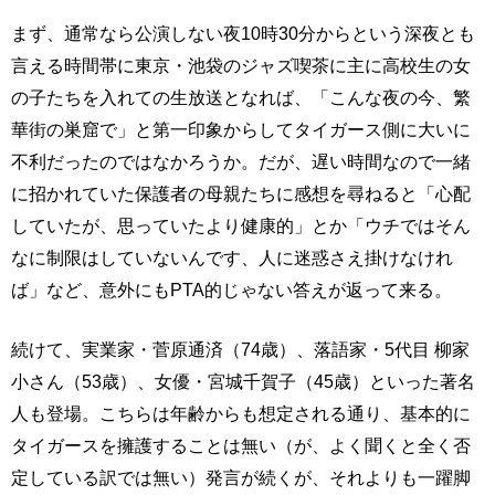
まず、通常なら公演しない夜10時30分からという深夜とも
言える時間帯に東京・池袋のジャズ喫茶に主に高校生の女
の子たちを入れての生放送となれば、「こんな夜の今、繁
華街の巣窟で」と第一印象からしてタイガース側に大いに
不利だったのではなかろうか。だが、遅い時間なので一緒
に招かれていた保護者の母親たちに感想を尋ねると「心配
していたが、思っていたより健康的」とか「ウチではそん
なに制限はしていないんです、人に迷惑さえ掛けなけれ
ば」など、意外にもPTA的じゃない答えが返って来る。
続けて、実業家・菅原通済（74歳）、落語家・5代目 柳家
小さん（53歳）、女優・宮城千賀子（45歳）といった著名
人も登場。こちらは年齢からも想定される通り、基本的に
タイガースを擁護することは無い（が、よく聞くと全く否
定している訳では無い）発言が続くが、それよりも一躍脚