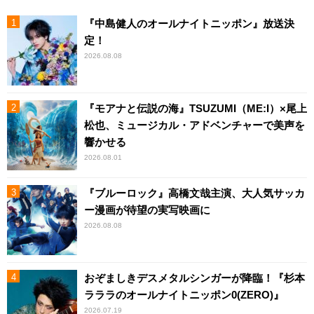
『中島健人のオールナイトニッポン』放送決
定！
2026.08.08
『モアナと伝説の海』TSUZUMI（ME:I）×尾上
松也、ミュージカル・アドベンチャーで美声を
響かせる
2026.08.01
『ブルーロック』高橋文哉主演、大人気サッカ
ー漫画が待望の実写映画に
2026.08.08
おぞましきデスメタルシンガーが降臨！『杉本
ラララのオールナイトニッポン0(ZERO)』
2026.07.19