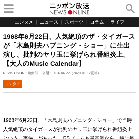
エンタメ
ニュース
スポーツ
コラム
ライフ
1968年6月22日、人気絶頂のザ・タイガース
が「木島則夫ハプニング・ショー」に生出
演し、批判のヤリ玉に挙げられ番組炎上。
【大人のMusic Calendar】
NEWS ONLINE 編集部
公開：
2016-06-22
（
2020-01-12
更新）
エンタメ
1968年6月22日、「木島則夫ハプニング・ショー」で当時
人気絶頂のタイガースが批判のヤリ玉に挙げられ番組炎上
という「事件」があった。GSブームも最高潮なら、特に長