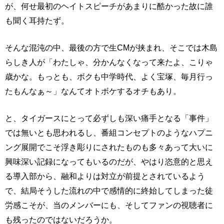
が、何せ最初のヘイトスピーチがあまりに酷かった故に誰
も聞く耳持たず。
そんな混沌の中、最後の方で生CMが挟まれ、そこでは木島
らしき人が「わたしゃ、分かんなくなって来たよ、こりゃ
歳かな。もっとも、ボクも中学時代、よく宝塚、毎月行っ
たもんなぁ～」なんてオトボケするオチもあり。
と、タイガースにとって必ずしも深い痛手となる「事件」
では無いとも思われるし、番組コンセプトのようなハプニ
ング展開でこそ浮き彫りにされたものも多々あって大いに
興味深い記録になってもいるのだが、やはり恣意的と思え
る導入部から、融和よりは対立が前提とされているよう
で、結局そうした流れの中で感情的に終始してしまった徒
労感こそが、当のメンバーにも、そしてファンの視聴者に
も残ったのではないだろうか。