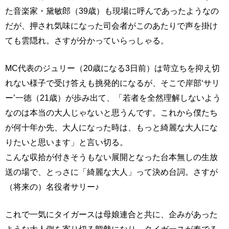
た音楽家・黛敏郎（39歳）も現場に呼んであったようなの
だが、押され気味になった司会者がこのあたりで声を掛け
ても雲隠れ。さすが分かっていらっしゃる。
MC代表のジュリー（20歳になる3日前）は苛立ちを抑え切
れない様子で受け答えも挑発的になるが、そこで岸部‘サリ
ー’一徳（21歳）が歩み出て、「若者を全然理解しないよう
なのは本当の大人じゃないと思うんです。これから僕たち
が何十年か先、大人になった時は、もっと綺麗な大人にな
りたいと思います」と言い切る。
こんな収拾が付きそうもない展開となった台本無しの生放
送の場で、とっさに「綺麗な大人」って決め台詞。さすが
（将来の）名役者サリー♪
これで一気にタイガースは母娘連合と共に、企みがあった