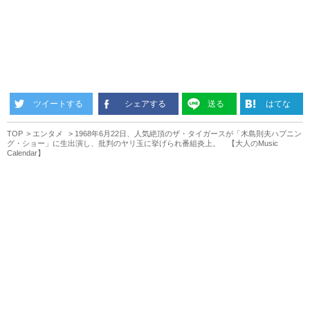
ツイートする
シェアする
送る
はてな
TOP
エンタメ
1968年6月22日、人気絶頂のザ・タイガースが「木島則夫ハプニン
グ・ショー」に生出演し、批判のヤリ玉に挙げられ番組炎上。 【大人のMusic
Calendar】