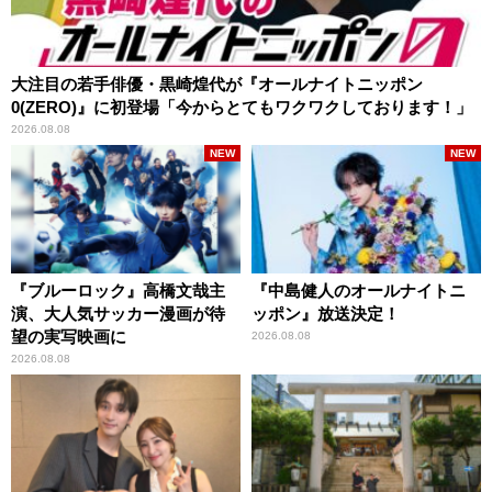
大注目の若手俳優・黒崎煌代が『オールナイトニッポン
0(ZERO)』に初登場「今からとてもワクワクしております！」
2026.08.08
NEW
NEW
『ブルーロック』高橋文哉主
『中島健人のオールナイトニ
演、大人気サッカー漫画が待
ッポン』放送決定！
望の実写映画に
2026.08.08
2026.08.08