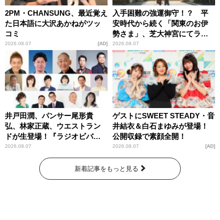
2PM・CHANSUNG、最近覚え
入手困難の強運御守！？ 平
た日本語に大沢あかねがツッ
安時代から続く「関東のお伊
コミ
勢さま」、芝大神宮にてラン
パンプスが合格祈願！
2026.08.07
AD
2026.08.07
井戸田潤、パンサー尾形貴
ゲストにSWEET STEADY・音
弘、林家正蔵、ウエストラン
井結衣＆白石まゆみが登場！
ドが生登場！『ラジオビバリ
公開収録で素顔全開！
ー昼ズ』
2026.08.07
2026.08.07
AD
新着記事をもっと見る