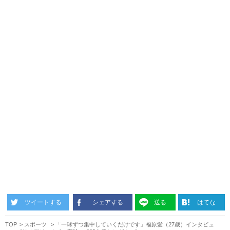
ツイートする
シェアする
送る
はてな
TOP
スポーツ
「一球ずつ集中していくだけです」福原愛（27歳）インタビュ