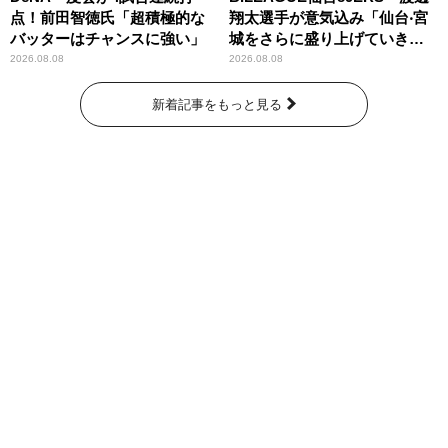
点！前田智徳氏「超積極的な
翔太選手が意気込み「仙台‧宮
バッターはチャンスに強い」
城をさらに盛り上げていきた
いです」
2026.08.08
2026.08.08
新着記事をもっと見る