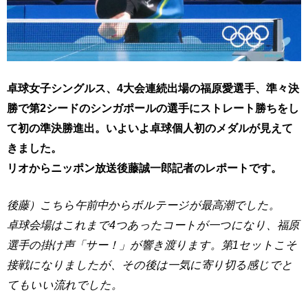
卓球女子シングルス、4大会連続出場の福原愛選手、準々決
勝で第2シードのシンガポールの選手にストレート勝ちをし
て初の準決勝進出。いよいよ卓球個人初のメダルが見えて
きました。
リオからニッポン放送後藤誠一郎記者のレポートです。
後藤）こちら午前中からボルテージが最高潮でした。
卓球会場はこれまで4つあったコートが一つになり、福原
選手の掛け声「サー！」が響き渡ります。第1セットこそ
接戦になりましたが、その後は一気に寄り切る感じでと
てもいい流れでした。