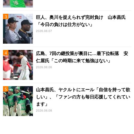
巨人、奥川を捉えられず完封負け 山本昌氏
「今日の負けは仕方がない」
2026.08.07
広島、7回の継投策が裏目に…最下位転落 安
仁屋氏「この時期に来て勉強はない」
2026.08.06
山本昌氏、ヤクルトにエール「自信を持って欲
しい」、「ファンの方も毎日応援してくれてい
ます」
2026.08.08