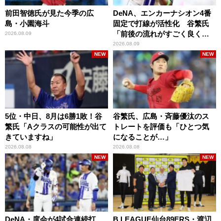
前田智徳氏が見た今季の広
DeNA、エンカーナシオン4番
島・小園海斗
固定で打線が活性化 谷繁氏
「前後の流れがすごく良くな
2026.08.09
りましたね」
2026.08.09
NEW
NEW
5位・中日、8月は6勝1敗！谷
谷繁氏、広島・斉藤優汰のス
繁氏「Aクラスの可能性が出て
トレートを評価も「ひとつ気
きていますね」
になることが…」
2026.08.08
2026.08.08
NEW
NEW
DeNA・度会が4試合連続打
B.LEAGUE仙台89ERS・渡辺