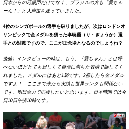
日本からの応援団だけでなく、ブラジルの方も「愛ちゃ
ーん！」と大声援を送っていました。
4位のシンガポールの選手を破りましたが、次はロンドンオ
リンピックで金メダルを獲った李暁霞（り・ぎょうか）選
手との対戦ですので、ここが正念場となるのでしょうね？
後藤）インタビューの時は、もう、「愛ちゃん」とは呼
べないほどとても逞しくて自信に満ちた表情で話してく
れました。メダルにはあと1勝です。2勝したら金メダル
ですよ！ ここまで来たら実績も世界ランクも関係ない
です。明日全力で応援したいと思います。日本時間では今
日10日午後10時です。