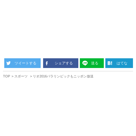
ツイートする
シェアする
送る
はてな
TOP
スポーツ
リオ2016パラリンピックもニッポン放送