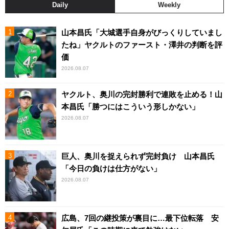
Daily
Weekly
山本昌氏「大城選手自身がびっくりしていまし
たね」ヤクルトのファースト・澤井の判断を評
価
2026.08.07
ヤクルト、奥川の完封勝利で連敗を止める！山
本昌氏「勝つにはこういう形しかない」
2026.08.07
巨人、奥川を捉えられず完封負け 山本昌氏
「今日の負けは仕方がない」
2026.08.07
広島、7回の継投策が裏目に…最下位転落 安