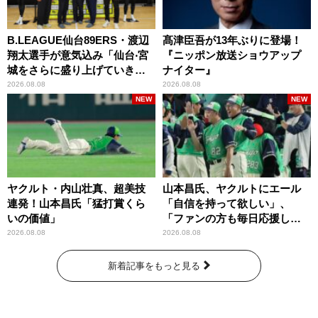
B.LEAGUE仙台89ERS・渡辺
髙津臣吾が13年ぶりに登場！
翔太選手が意気込み「仙台‧宮
『ニッポン放送ショウアップ
城をさらに盛り上げていきた
ナイター』
いです」
2026.08.08
2026.08.08
NEW
NEW
ヤクルト・内山壮真、超美技
山本昌氏、ヤクルトにエール
連発！山本昌氏「猛打賞くら
「自信を持って欲しい」、
いの価値」
「ファンの方も毎日応援して
くれています」
2026.08.08
2026.08.08
新着記事をもっと見る