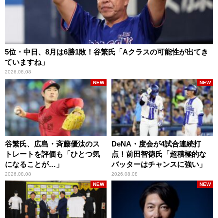
5位・中日、8月は6勝1敗！谷繁氏「Aクラスの可能性が出てき
ていますね」
2026.08.08
NEW
NEW
谷繁氏、広島・斉藤優汰のス
DeNA・度会が4試合連続打
トレートを評価も「ひとつ気
点！前田智徳氏「超積極的な
になることが…」
バッターはチャンスに強い」
2026.08.08
2026.08.08
NEW
NEW