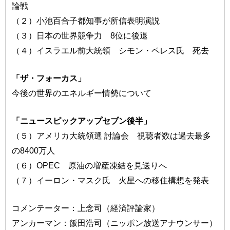
論戦
（２）小池百合子都知事が所信表明演説
（３）日本の世界競争力 8位に後退
（４）イスラエル前大統領 シモン・ペレス氏 死去
「ザ・フォーカス」
今後の世界のエネルギー情勢について
「ニュースピックアップセブン後半」
（５）アメリカ大統領選 討論会 視聴者数は過去最多
の8400万人
（６）OPEC 原油の増産凍結を見送りへ
（７）イーロン・マスク氏 火星への移住構想を発表
コメンテーター：上念司（経済評論家）
アンカーマン：飯田浩司（ニッポン放送アナウンサー）