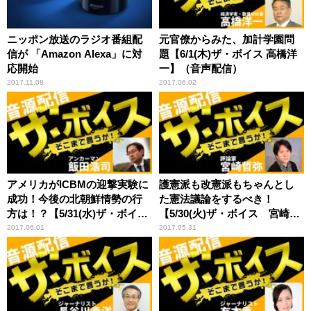
ニッポン放送のラジオ番組配
元官僚からみた、加計学園問
信が 「Amazon Alexa」に対
題【6/1(木)ザ・ボイス 高橋洋
応開始
一】（音声配信）
2017.11.08
2017.06.02
アメリカがICBMの迎撃実験に
護憲派も改憲派もちゃんとし
成功！今後の北朝鮮情勢の行
た憲法議論をするべき！
方は！？【5/31(水)ザ・ボイス
【5/30(火)ザ・ボイス 宮崎哲
モーリー・ロバートソン】
弥×井上達夫】（音声配信）
2017.06.01
2017.05.31
（音声配信）