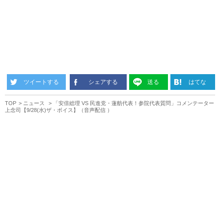
ツイートする
シェアする
送る
はてな
TOP
ニュース
「安倍総理 VS 民進党・蓮舫代表！参院代表質問」コメンテーター
上念司【9/28(水)ザ・ボイス】（音声配信 ）