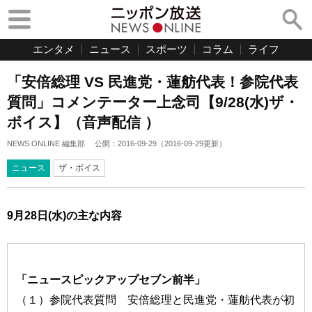
エンタメ
ニュース
スポーツ
コラム
ライフ
「安倍総理 VS 民進党・蓮舫代表！参院代表
質問」コメンテーター上念司【9/28(水)ザ・
ボイス】（音声配信 ）
NEWS ONLINE 編集部
公開：
2016-09-29
（
2016-09-29
更新）
ニュース
ザ・ボイス
9月28日(水)の主な内容
「ニュースピックアップセブン前半」
（１）参院代表質問 安倍総理と民進党・蓮舫代表が初