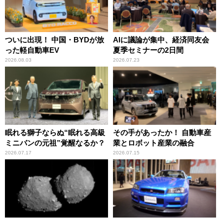
ついに出現！ 中国・BYDが放
AIに議論が集中、経済同友会
った軽自動車EV
夏季セミナーの2日間
2026.08.03
2026.07.23
眠れる獅子ならぬ“眠れる高級
その手があったか！ 自動車産
ミニバンの元祖”覚醒なるか？
業とロボット産業の融合
2026.07.17
2026.07.15