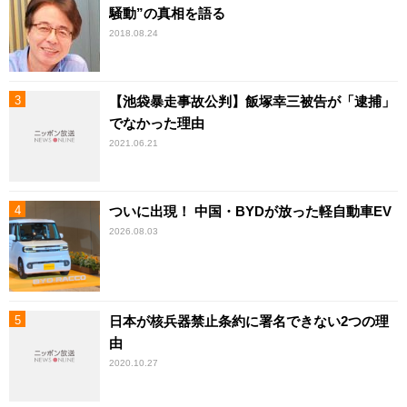
騒動”の真相を語る
2018.08.24
【池袋暴走事故公判】飯塚幸三被告が「逮捕」
でなかった理由
2021.06.21
ついに出現！ 中国・BYDが放った軽自動車EV
2026.08.03
日本が核兵器禁止条約に署名できない2つの理
由
2020.10.27