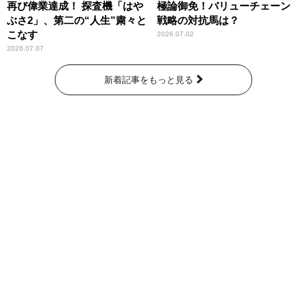
再び偉業達成！ 探査機「はや
極論御免！バリューチェーン
ぶさ2」、第二の“人生”粛々と
戦略の対抗馬は？
こなす
2026.07.02
2026.07.07
新着記事をもっと見る