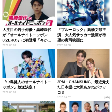
大注目の若手俳優・黒崎煌代
『ブルーロック』高橋文哉主
が『オールナイトニッポン
演、大人気サッカー漫画が待
0(ZERO)』に初登場「今から
望の実写映画に
とてもワクワクしておりま
2026.08.08
2026.08.08
す！」
『中島健人のオールナイトニ
2PM・CHANSUNG、最近覚え
ッポン』放送決定！
た日本語に大沢あかねがツッ
コミ
2026.08.08
2026.08.07
AD