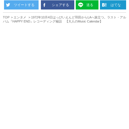
ツイートする
シェアする
送る
はてな
TOP
エンタメ
1972年10月4日はっぴいえんど羽田からLAへ旅立つ。ラスト・アル
バム『HAPPY END』レコーディング秘話 【大人のMusic Calendar】