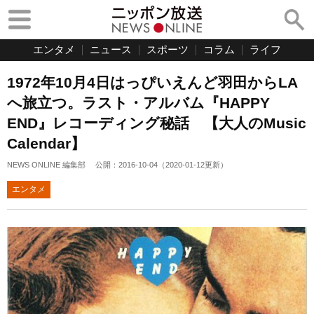
エンタメ
ニュース
スポーツ
コラム
ライフ
1972年10月4日はっぴいえんど羽田からLA
へ旅立つ。ラスト・アルバム『HAPPY
END』レコーディング秘話 【大人のMusic
Calendar】
NEWS ONLINE 編集部
公開：
2016-10-04
（
2020-01-12
更新）
エンタメ