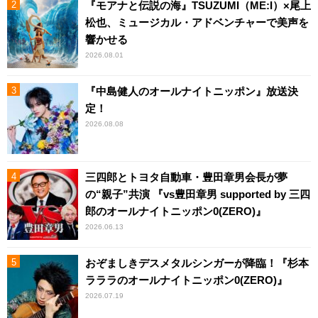
『モアナと伝説の海』TSUZUMI（ME:I）×尾上
松也、ミュージカル・アドベンチャーで美声を
響かせる
2026.08.01
『中島健人のオールナイトニッポン』放送決
定！
2026.08.08
三四郎とトヨタ自動車・豊田章男会長が夢
の“親子”共演 『vs豊田章男 supported by 三四
郎のオールナイトニッポン0(ZERO)』
2026.06.13
おぞましきデスメタルシンガーが降臨！『杉本
ラララのオールナイトニッポン0(ZERO)』
2026.07.19