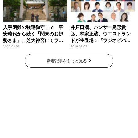
入手困難の強運御守！？ 平
井戸田潤、パンサー尾形貴
安時代から続く「関東のお伊
弘、林家正蔵、ウエストラン
勢さま」、芝大神宮にてラン
ドが生登場！『ラジオビバリ
パンプスが合格祈願！
ー昼ズ』
2026.08.07
2026.08.07
新着記事をもっと見る