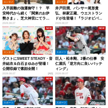
エンタメ
エンタメ
入手困難の強運御守！？ 平
井戸田潤、パンサー尾形貴
安時代から続く「関東のお伊
弘、林家正蔵、ウエストラン
勢さま」、芝大神宮にてラン
ドが生登場！『ラジオビバリ
パンプスが合格祈願！
ー昼ズ』
2026.08.07
2026.08.07
NEW
NEW
エンタメ
スポーツ
ゲストにSWEET STEADY・音
巨人・松本剛、2番の仕事 安
井結衣＆白石まゆみが登場！
仁屋氏「逆方向に良いバッテ
公開収録で素顔全開！
ィング」
2026.08.07
AD
2026.08.07
NEW
NEW
スポーツ
スポーツ