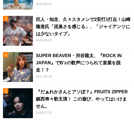
2026.08.01
巨人・知念、久々スタメンで2安打1打点！山崎
隆造氏「泥臭さを感じる」、「ジャイアンツに
は少ないタイプ」
2026.08.05
SUPER BEAVER・渋谷龍太、『ROCK IN
JAPAN』でB’zの歌声につられて楽屋を脱
走！？
2017.08.14
『だぁれかさんとアソぼ？』FRUITS ZIPPER
鎮西寿々歌主演！ この遊び、やってはいけま
せん。
2026.07.25