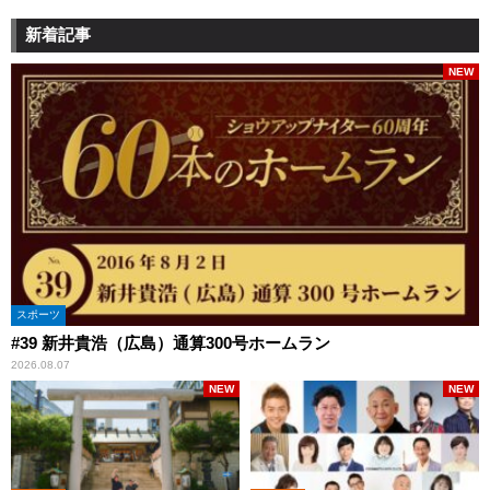
新着記事
NEW
スポーツ
#39 新井貴浩（広島）通算300号ホームラン
2026.08.07
NEW
NEW