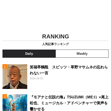
RANKING
人気記事ランキング
Daily
Weekly
笑福亭鶴瓶 スピッツ・草野マサムネの忘れら
れない一言
2026.08.03
『モアナと伝説の海』TSUZUMI（ME:I）×尾上
松也、ミュージカル・アドベンチャーで美声を
響かせる