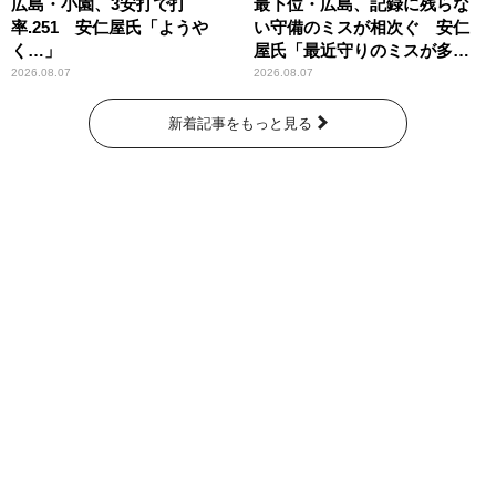
広島・小園、3安打で打
最下位・広島、記録に残らな
率.251 安仁屋氏「ようや
い守備のミスが相次ぐ 安仁
く…」
屋氏「最近守りのミスが多
い」
2026.08.07
2026.08.07
新着記事をもっと見る