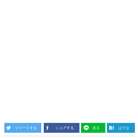
ツイートする
シェアする
送る
はてな