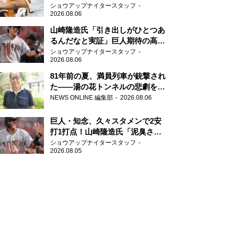
「一歩でも遅れたら…」
ショウアップナイタースタッフ
2026.08.06
山崎隆造氏「引き出しがひとつあ
るんだなと実証」巨人期待の高卒
2年目が技あり安打
ショウアップナイタースタッフ
2026.08.06
81年前の夏、満員列車が銃撃され
た――湯の花トンネルの悲劇を語
り継ぐ男性
NEWS ONLINE 編集部
2026.08.06
巨人・知念、久々スタメンで2安
打1打点！山崎隆造氏「泥臭さを
感じる」、「ジャイアンツには少
ショウアップナイタースタッフ
2026.08.05
ないタイプ」