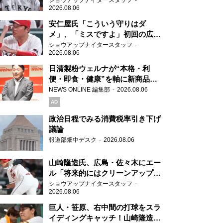
ショウアップナイタースタッフ
2026.08.06
安仁屋氏「こういう守りはダ
メ」、「ミスですよ」初回の広島
の守備に苦言
ショウアップナイタースタッフ
2026.08.06
日清製粉ウェルナが“本格・利
便・即食・健康”を軸に新商品を
展開 「マ・マー」「青の洞窟」
NEWS ONLINE 編集部
2026.08.06
ブランドを強化
AD
政治日程でみる消費税率引き下げ
議論
報道部畑中デスク
2026.08.06
山崎隆造氏、広島・佐々木にエー
ル「将来的にはクリーンアップを
任せられるくらいまでは成長し
ショウアップナイタースタッフ
2026.08.06
て」
巨人・笹原、右中間の打球をスラ
イディングキャッチ！山崎隆造氏