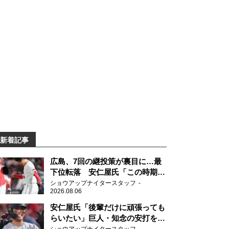
新着記事
広島、7回の継投策が裏目に…最
下位転落 安仁屋氏「この時期に
来て勉強はない」
ショウアップナイタースタッフ
2026.08.06
安仁屋氏「後輩だけに頑張っても
らいたい」巨人・知念の安打を喜
ぶ