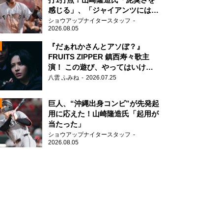
感じる」、「ジャイアンツには少
ないタイプ」
ショウアップナイタースタッフ
2026.08.05
『だぁれかさんとアソぼ？』
FRUITS ZIPPER 鎮西寿々歌主
演！ この遊び、やってはいけま
N
せん。
八雲 ふみね
2026.07.25
AD
巨人、“沖縄出身コンビ”が先発起
用に応えた！山崎隆造氏「起用が
当たった」
ショウアップナイタースタッフ
2026.08.05
2