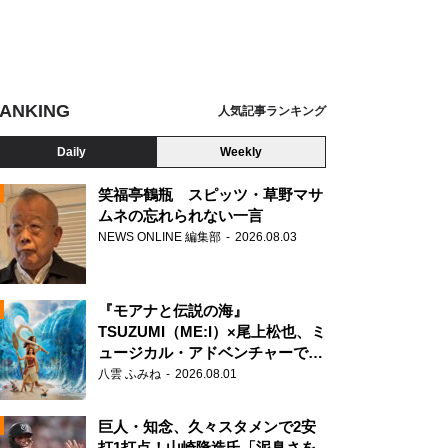
ANKING
人気記事ランキング
Daily
Weekly
笑福亭鶴瓶 スピッツ・草野マサ
ムネの忘れられない一言
NEWS ONLINE 編集部
2026.08.03
N
『モアナと伝説の海』
TSUZUMI（ME:I）×尾上松也、ミ
ュージカル・アドベンチャーで美
声を響かせる
八雲 ふみね
2026.08.01
巨人・知念、久々スタメンで2安
打1打点！山崎隆造氏「泥臭さを