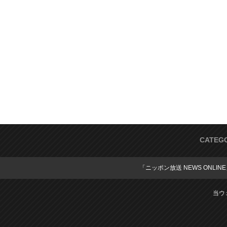
CATEG
「ニッポン放送 NEWS ONLIN
当ウ