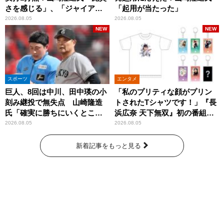
さを感じる」、「ジャイアン
「起用が当たった」
ツには少ないタイプ」
2026.08.05
2026.08.05
NEW
NEW
スポーツ
エンタメ
巨人、8回は中川、田中瑛の小
「私のプリティな顔がプリン
刻み継投で無失点 山崎隆造
トされたTシャツです！」『長
氏「確実に勝ちにいくとこ
浜広奈 天下無双』初の番組グ
ろ」
ッズ発売
2026.08.05
2026.08.05
新着記事をもっと見る