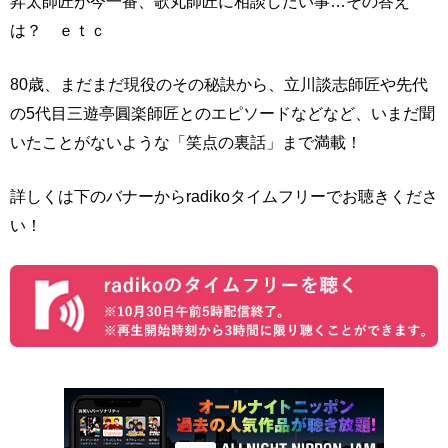
昇太師匠が今一番、歌丸師匠に相談したい事…その答え
は？ ｅｔｃ
80歳、まだまだ現役のその秘訣から、立川談志師匠や先代
の5代目三遊亭圓楽師匠とのエピソードなどなど、いまだ聞
いたことがないような「笑点の裏話」まで満載！
詳しくは下のバナーからradikoタイムフリーでお聴きくださ
い！