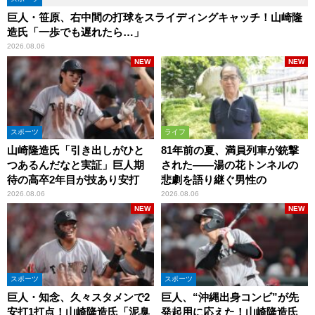
巨人・笹原、右中間の打球をスライディングキャッチ！山崎隆
造氏「一歩でも遅れたら…」
2026.08.06
NEW
NEW
スポーツ
ライフ
山崎隆造氏「引き出しがひと
81年前の夏、満員列車が銃撃
つあるんだなと実証」巨人期
された――湯の花トンネルの
待の高卒2年目が技あり安打
悲劇を語り継ぐ男性の
2026.08.06
2026.08.06
NEW
NEW
スポーツ
スポーツ
巨人・知念、久々スタメンで2
巨人、“沖縄出身コンビ”が先
安打1打点！山崎隆造氏「泥臭
発起用に応えた！山崎隆造氏