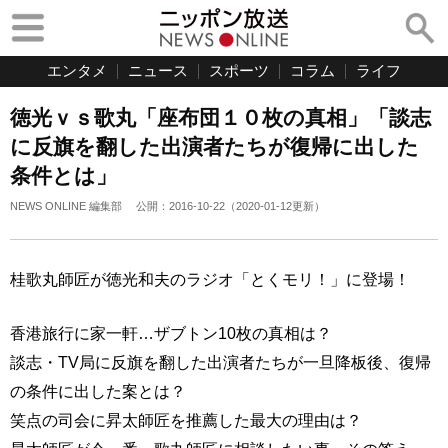
エンタメ
ニュース
スポーツ
コラム
ライフ
徳光ｖｓ歌丸「座布団１０枚の真相」「談志
に反旗を翻した出演者たちが復帰に出した
条件とは」
NEWS ONLINE 編集部
公開：
2016-10-22
（
2020-01-12
更新）
桂歌丸師匠が徳光和夫のラジオ「とくモリ！」に登場！
香港旅行に家一軒…ザブトン10枚の真相は？
談志・TV局に反旗を翻した出演者たちが一旦降板後、復帰
の条件に出した案とは？
笑点の司会に昇太師匠を推薦した最大の理由は？