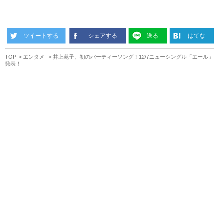
ツイートする
シェアする
送る
はてな
TOP
エンタメ
井上苑子、初のパーティーソング！12/7ニューシングル「エール」
発表！