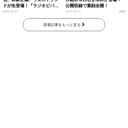
ドが生登場！『ラジオビバリ
公開収録で素顔全開！
ー昼ズ』
2026.08.07
2026.08.07
AD
新着記事をもっと見る