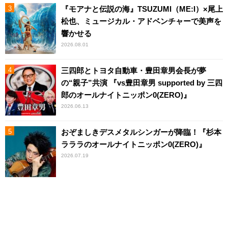
『モアナと伝説の海』TSUZUMI（ME:I）×尾上
松也、ミュージカル・アドベンチャーで美声を
響かせる
2026.08.01
三四郎とトヨタ自動車・豊田章男会長が夢
の“親子”共演 『vs豊田章男 supported by 三四
郎のオールナイトニッポン0(ZERO)』
2026.06.13
おぞましきデスメタルシンガーが降臨！『杉本
ラララのオールナイトニッポン0(ZERO)』
2026.07.19