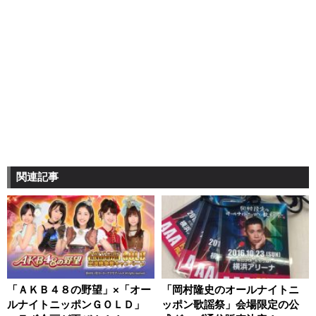
関連記事
「ＡＫＢ４８の野望」×「オー
「岡村隆史のオールナイトニ
ルナイトニッポンＧＯＬＤ」
ッポン歌謡祭」会場限定の公