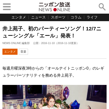
エンタメ
ニュース
スポーツ
コラム
ライフ
井上苑子、初のパーティーソング！12/7ニ
ューシングル「エール」発表！
NEWS ONLINE 編集部
公開：
2016-11-10
（
2016-11-10
更新）
エンタメ
音楽
毎週月曜深夜3時からの「オールナイトニッポン0」のレギ
ュラーパーソナリティを務める井上苑子。