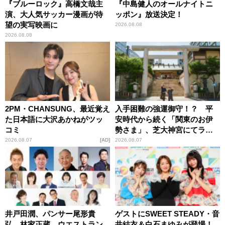
『ブルーロック』高橋文哉主
『中島健人のオールナイトニ
演、大人気サッカー漫画が待
ッポン』放送決定！
望の実写映画に
2026.08.08
2026.08.08
2PM・CHANSUNG、最近覚え
入手困難の強運御守！？ 平
た日本語に大沢あかねがツッ
安時代から続く「関東のお伊
コミ
勢さま」、芝大神宮にてラン
パンプスが合格祈願！
2026.08.07
AD
2026.08.07
井戸田潤、パンサー尾形貴
ゲストにSWEET STEADY・音
弘、林家正蔵、ウエストラン
井結衣＆白石まゆみが登場！