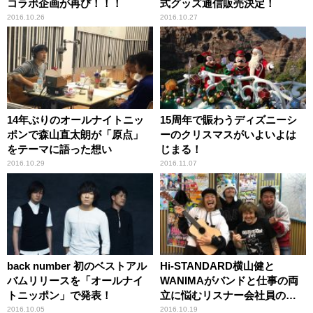
コラボ企画が再び！！！
式グッズ通信販売決定！
2016.10.26
2016.10.27
14年ぶりのオールナイトニッ
15周年で賑わうディズニーシ
ポンで森山直太朗が「原点」
ーのクリスマスがいよいよは
をテーマに語った想い
じまる！
2016.10.29
2016.11.07
back number 初のベストアル
Hi-STANDARD横山健と
バムリリースを「オールナイ
WANIMAがバンドと仕事の両
トニッポン」で発表！
立に悩むリスナー会社員の電
話相談に本気のアドバイス！
2016.10.05
2016.10.19