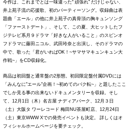
今作は、これまでとは一味違った“ 頑張れ” だけじゃない、
井上苑子流の応援歌、初のパーティーソング。収録曲は表
題曲「エール」の他に井上苑子の真骨頂の胸キュンソング
「ファーストデート」、そして、この夏、大ヒットしたフ
ジテレビ系月９ドラマ「好きな人がいること」のスピンオ
フドラマに藤田ニコル、武田玲奈と出演し、そのドラマの
中で、歌った「君がいればOK！~サマサマキュンキュン大
作戦~」をCD収録化。
商品は初回盤と通常盤の2形態。初回限定盤付属DVDには
「みんなに”エール”企画！~初めてのバク転~」と題したここ
でしか見る事の出来ないドキュメンタリーを収録。そし
て、12月1日（木）名古屋 ナディアパーク、12月３日
（土）大阪タ ワーレコード 梅田NU茶屋町店、12月24日
（土）東京WWW Xでの発売イベントも決定。 詳しくはオ
フィシャルホームページを要チェック。