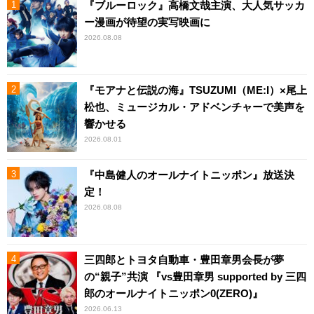
『ブルーロック』高橋文哉主演、大人気サッカ
ー漫画が待望の実写映画に
2026.08.08
『モアナと伝説の海』TSUZUMI（ME:I）×尾上
松也、ミュージカル・アドベンチャーで美声を
響かせる
2026.08.01
『中島健人のオールナイトニッポン』放送決
定！
2026.08.08
三四郎とトヨタ自動車・豊田章男会長が夢
の“親子”共演 『vs豊田章男 supported by 三四
郎のオールナイトニッポン0(ZERO)』
2026.06.13