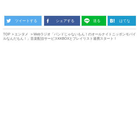
ツイートする
シェアする
送る
はてな
TOP
エンタメ
Webラジオ「バンドじゃないもん！のオールナイトニッポンモバイ
ルなんだもん！」音楽配信サービスKKBOXとプレイリスト連携スタート！