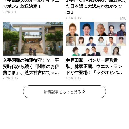
『中島健人のオールナイトニ
2PM・CHANSUNG、最近覚え
ッポン』放送決定！
た日本語に大沢あかねがツッ
コミ
2026.08.08
2026.08.07
AD
入手困難の強運御守！？ 平
井戸田潤、パンサー尾形貴
安時代から続く「関東のお伊
弘、林家正蔵、ウエストラン
勢さま」、芝大神宮にてラン
ドが生登場！『ラジオビバリ
パンプスが合格祈願！
ー昼ズ』
2026.08.07
2026.08.07
新着記事をもっと見る