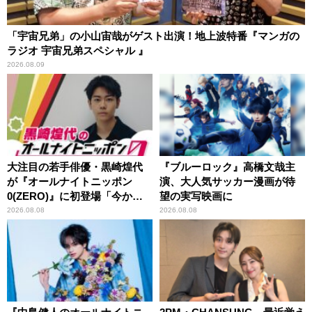
「宇宙兄弟」の小山宙哉がゲスト出演！地上波特番『マンガの
ラジオ 宇宙兄弟スペシャル 』
2026.08.09
大注目の若手俳優・黒崎煌代
『ブルーロック』高橋文哉主
が『オールナイトニッポン
演、大人気サッカー漫画が待
0(ZERO)』に初登場「今から
望の実写映画に
とてもワクワクしておりま
2026.08.08
2026.08.08
す！」