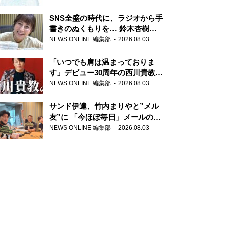
SNS全盛の時代に、ラジオから手
書きのぬくもりを… 鈴木杏樹の
直筆はがきが届く！
NEWS ONLINE 編集部
2026.08.03
『MUSIC10』こちら有楽町駅前
郵便局
「いつでも肩は温まっておりま
す」デビュー30周年の西川貴教が
『オールナイトニッポン』に登
NEWS ONLINE 編集部
2026.08.03
場！
サンド伊達、竹内まりやと”メル
友”に 「今ほぼ毎日」メールのや
り取り明かす
NEWS ONLINE 編集部
2026.08.03