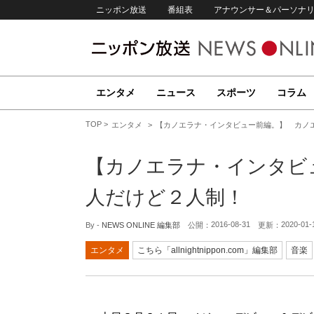
ニッポン放送
番組表
アナウンサー＆パーソナ
エンタメ
ニュース
スポーツ
コラム
TOP
エンタメ
【カノエラナ・インタビュー前編。】 カノ
【カノエラナ・インタビ
人だけど２人制！
2016-08-31
2020-01-
By -
NEWS ONLINE 編集部
公開：
更新：
エンタメ
こちら「allnightnippon.com」編集部
音楽