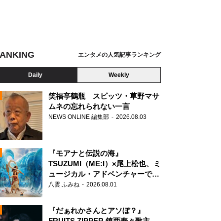
ANKING
エンタメの人気記事ランキング
Daily
Weekly
笑福亭鶴瓶 スピッツ・草野マサ
ムネの忘れられない一言
NEWS ONLINE 編集部
2026.08.03
N
『モアナと伝説の海』
TSUZUMI（ME:I）×尾上松也、ミ
ュージカル・アドベンチャーで美
声を響かせる
八雲 ふみね
2026.08.01
『だぁれかさんとアソぼ？』
FRUITS ZIPPER 鎮西寿々歌主