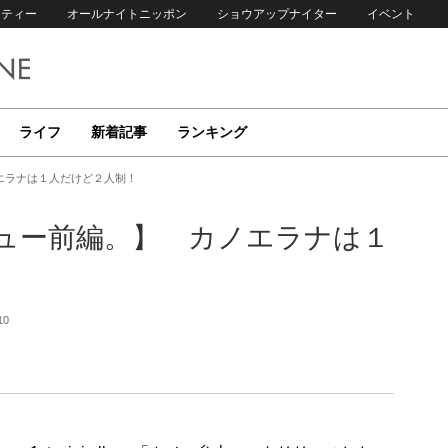
リティー
オールナイトニッポン
ショウアップナイター
イベント
ライフ
新着記事
ランキング
エラナは１人だけど２人制！
ュー前編。】 カノエラナは１
10