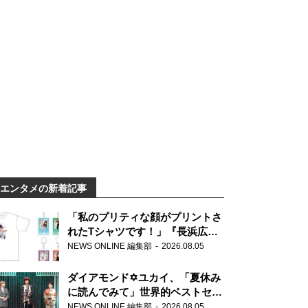
エンタメの新着記事
「私のプリティな顔がプリントさ
れたTシャツです！」『長浜広奈
天下無双』初の番組グッズ発売
NEWS ONLINE 編集部
2026.08.05
ダイアモンド✡ユカイ、「夏休み
に読んでみて」世界的ベストセラ
ー『アナスタシア』を紹介
NEWS ONLINE 編集部
2026.08.05