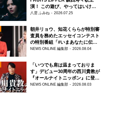
演！ この遊び、やってはいけま
せん。
八雲 ふみね
2026.07.25
朝井リョウ、知花くららが特別審
査員を務めたエッセイコンテスト
の特別番組「#いまあなたに伝え
たいこと」
NEWS ONLINE 編集部
2026.08.04
N
「いつでも肩は温まっておりま
す」デビュー30周年の西川貴教が
『オールナイトニッポン』に登
場！
NEWS ONLINE 編集部
2026.08.03
N