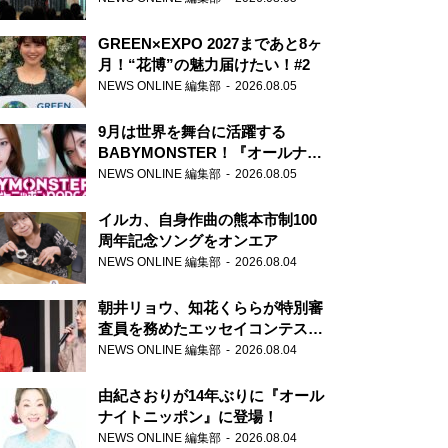
GREEN×EXPO 2027まであと8ヶ
月！“花博”の魅力届けたい！#2
NEWS ONLINE 編集部
2026.08.05
9月は世界を舞台に活躍する
BABYMONSTER！『オールナイ
トニッポンPODCAST』月替わり
NEWS ONLINE 編集部
2026.08.05
パーソナリティ
イルカ、自身作曲の熊本市制100
周年記念ソングをオンエア
NEWS ONLINE 編集部
2026.08.04
朝井リョウ、知花くららが特別審
査員を務めたエッセイコンテスト
の特別番組「#いまあなたに伝え
NEWS ONLINE 編集部
2026.08.04
たいこと」
由紀さおりが14年ぶりに『オール
ナイトニッポン』に登場！
NEWS ONLINE 編集部
2026.08.04