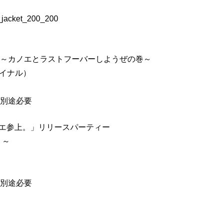
l.5～カノエとラストフーバーしようぜの巻～
ァイナル）
代別途必要
 「カノエ参上。」リリースパーティー
。～
代別途必要