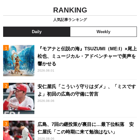
RANKING
人気記事ランキング
Daily
Weekly
『モアナと伝説の海』TSUZUMI（ME:I）×尾上
松也、ミュージカル・アドベンチャーで美声を
響かせる
2026.08.01
安仁屋氏「こういう守りはダメ」、「ミスです
よ」初回の広島の守備に苦言
2026.08.06
広島、7回の継投策が裏目に…最下位転落 安
仁屋氏「この時期に来て勉強はない」
2026.08.06