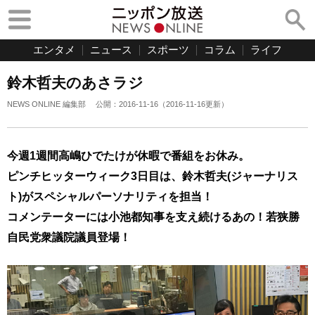
エンタメ
ニュース
スポーツ
コラム
ライフ
鈴木哲夫のあさラジ
NEWS ONLINE 編集部
公開：
2016-11-16
（
2016-11-16
更新）
今週1週間高嶋ひでたけが休暇で番組をお休み。
ピンチヒッターウィーク3
日目は、鈴木哲夫(ジャーナリス
ト)がスペシャルパーソナリティを担当！
コメンテーターには小池都知事を支え続けるあの！若狭勝
自民党衆議院議員登場！