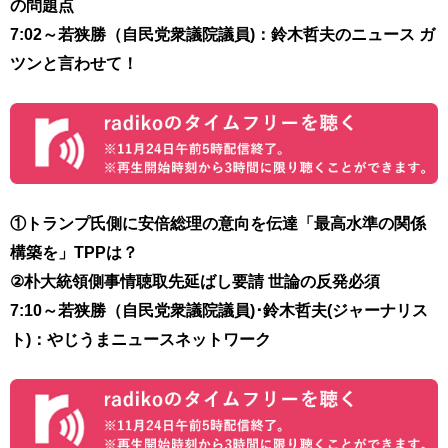
の問題点
7:02～
若狭勝（
自民党衆議院議員
)
：鈴木哲夫のニュース ガ
ツンと言わせて！
①トランプ氏側に安倍総理の意向を伝達「最高水準の関係
構築を」TPPは？
②朴大統領側事情聴取先延ばし要請 世論の反発必須
7:10～
若狭勝（
自民党衆議院議員
)･
鈴木哲夫(ジャーナリス
ト)
：やじうまニュースネットワーク