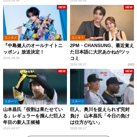
くれています」
2026.08.08
2026.08.08
NEW
NEW
エンタメ
エンタメ
『中島健人のオールナイトニ
2PM・CHANSUNG、最近覚え
ッポン』放送決定！
た日本語に大沢あかねがツッ
コミ
2026.08.08
2026.08.07
AD
NEW
NEW
スポーツ
スポーツ
山本昌氏「役割は果たせてい
巨人、奥川を捉えられず完封
る」レギュラーを掴んだ巨人2
負け 山本昌氏「今日の負け
年目の新人王候補
は仕方がない」
2026.08.07
2026.08.07