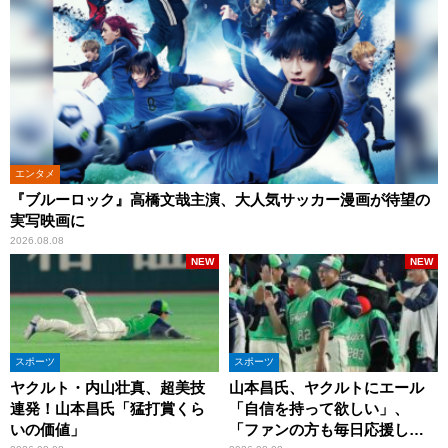
エンタメ
『ブルーロック』高橋文哉主演、大人気サッカー漫画が待望の
実写映画に
2026.08.08
NEW
NEW
スポーツ
スポーツ
ヤクルト・内山壮真、超美技
山本昌氏、ヤクルトにエール
連発！山本昌氏「猛打賞くら
「自信を持って欲しい」、
いの価値」
「ファンの方も毎日応援して