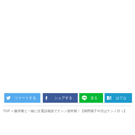
ツイートする
シェアする
送る
はてな
TOP
藤井隆と一緒に生電話相談でナンノ節炸裂！【南野陽子今日はナンノ日っ】