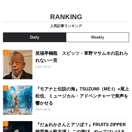
RANKING
人気記事ランキング
Daily
Weekly
笑福亭鶴瓶 スピッツ・草野マサムネの忘れら
れない一言
2026.08.03
『モアナと伝説の海』TSUZUMI（ME:I）×尾上
松也、ミュージカル・アドベンチャーで美声を
響かせる
2026.08.01
『だぁれかさんとアソぼ？』FRUITS ZIPPER
鎮西寿々歌主演！ この遊び、やってはいけま