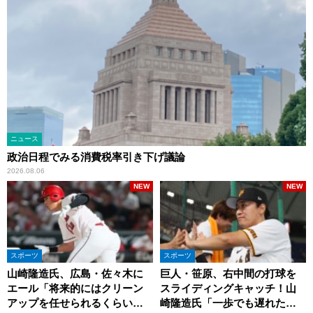
ニュース
政治日程でみる消費税率引き下げ議論
2026.08.06
NEW
NEW
スポーツ
スポーツ
山崎隆造氏、広島・佐々木に
巨人・笹原、右中間の打球を
エール「将来的にはクリーン
スライディングキャッチ！山
アップを任せられるくらいま
崎隆造氏「一歩でも遅れた