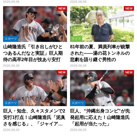
では成長して」
ら…」
2026.08.06
2026.08.06
NEW
NEW
スポーツ
ライフ
山崎隆造氏「引き出しがひと
81年前の夏、満員列車が銃撃
つあるんだなと実証」巨人期
された――湯の花トンネルの
待の高卒2年目が技あり安打
悲劇を語り継ぐ男性の
2026.08.06
2026.08.06
NEW
NEW
スポーツ
スポーツ
巨人・知念、久々スタメンで2
巨人、“沖縄出身コンビ”が先
安打1打点！山崎隆造氏「泥臭
発起用に応えた！山崎隆造氏
さを感じる」、「ジャイアン
「起用が当たった」
ツには少ないタイプ」
2026.08.05
2026.08.05