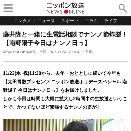
エンタメ
ニュース
スポーツ
コラム
ライフ
藤井隆と一緒に生電話相談でナンノ節炸裂！
【南野陽子今日はナンノ日っ】
NEWS ONLINE 編集部
公開：
2016-11-23
（
2020-01-12
更新）
11/23(水･祝)11:30から、去年・おととしに続いて今年も
【太田胃散プレゼンツ ニッポン放送ホリデースペシャル 南
野陽子 今日はナンノ日っ】をお届けしました。
しかも今回は時間も大幅に拡大し2時間半の生放送というこ
とで、かつてないほど緊張するナンノの姿が！