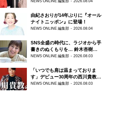
の特別番組「#いまあなたに伝え
NEWS ONLINE 編集部
2026.08.04
たいこと」
由紀さおりが14年ぶりに『オール
ナイトニッポン』に登場！
NEWS ONLINE 編集部
2026.08.04
SNS全盛の時代に、ラジオから手
書きのぬくもりを… 鈴木杏樹の
直筆はがきが届く！
NEWS ONLINE 編集部
2026.08.03
『MUSIC10』こちら有楽町駅前
郵便局
「いつでも肩は温まっておりま
す」デビュー30周年の西川貴教が
『オールナイトニッポン』に登
NEWS ONLINE 編集部
2026.08.03
場！