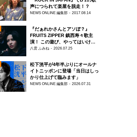
声につられて楽屋を脱走！？
NEWS ONLINE 編集部
2017.08.14
『だぁれかさんとアソぼ？』
FRUITS ZIPPER 鎮西寿々歌主
演！ この遊び、やってはいけま
せん。
八雲 ふみね
2026.07.25
N
松下洸平が4年半ぶりにオールナ
イトニッポンに登場「当日はしっ
かり仕上げて臨みます」
NEWS ONLINE 編集部
2026.07.31
N