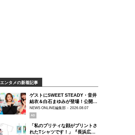
エンタメの新着記事
ゲストにSWEET STEADY・音井
結衣＆白石まゆみが登場！公開収
録で素顔全開！
NEWS ONLINE編集部
2026.08.07
AD
「私のプリティな顔がプリントさ
れたTシャツです！」『長浜広奈