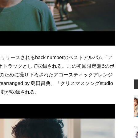
リースされるback numberのベストアルバム「ア
オトラックとして収録される。この初回限定盤Bのボ
のために撮り下ろされたアコースティックアレンジ
d & rearranged by 島田昌典、「クリスマスソングstudio
by 小林武史が収録される。