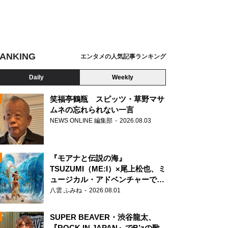
ANKING
エンタメの人気記事ランキング
Daily
Weekly
笑福亭鶴瓶 スピッツ・草野マサ
ムネの忘れられない一言
NEWS ONLINE 編集部
2026.08.03
N
『モアナと伝説の海』
TSUZUMI（ME:I）×尾上松也、ミ
ュージカル・アドベンチャーで美
声を響かせる
八雲 ふみね
2026.08.01
SUPER BEAVER・渋谷龍太、
『ROCK IN JAPAN』でB’zの歌