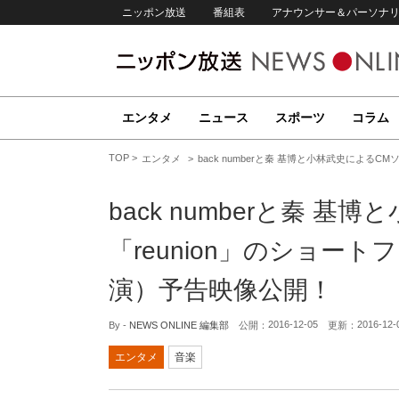
ニッポン放送
番組表
アナウンサー＆パーソナ
エンタメ
ニュース
スポーツ
コラム
TOP
エンタメ
back numberと秦 基博と小林武史による
back numberと秦 
「reunion」のショー
演）予告映像公開！
2016-12-05
2016-12-
By -
NEWS ONLINE 編集部
公開：
更新：
エンタメ
音楽