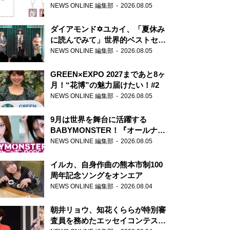
天下無双』初の番組グッズ発売
NEWS ONLINE 編集部
2026.08.05
ダイアモンド✡ユカイ、「夏休み
に読んでみて」世界的ベストセラ
ー『アナスタシア』を紹介
NEWS ONLINE 編集部
2026.08.05
GREEN×EXPO 2027まであと8ヶ
月！“花博”の魅力届けたい！#2
NEWS ONLINE 編集部
2026.08.05
9月は世界を舞台に活躍する
BABYMONSTER！『オールナイ
トニッポンPODCAST』月替わり
NEWS ONLINE 編集部
2026.08.05
パーソナリティ
イルカ、自身作曲の熊本市制100
周年記念ソングをオンエア
NEWS ONLINE 編集部
2026.08.04
朝井リョウ、知花くららが特別審
査員を務めたエッセイコンテスト