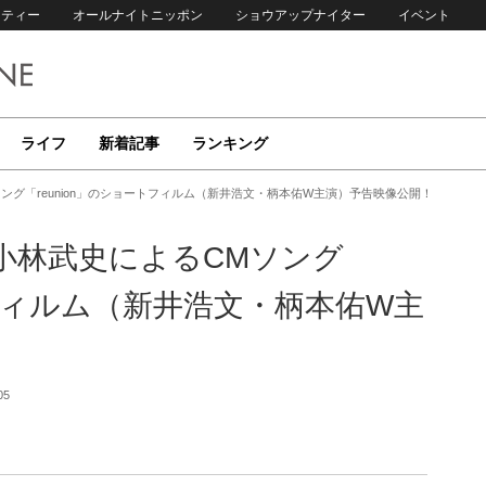
リティー
オールナイトニッポン
ショウアップナイター
イベント
ライフ
新着記事
ランキング
CMソング「reunion」のショートフィルム（新井浩文・柄本佑W主演）予告映像公開！
基博と小林武史によるCMソング
トフィルム（新井浩文・柄本佑W主
05