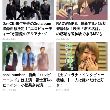
Da-iCE 来年発売の3rd album
RADWIMPS、最新アルバム初
収録曲順決定！“エロビューテ
登場1位！映画「君の名は。」
ィー”が話題のアリアナ･グラ
の感動を追体験できるMVも話
ンデ初公認カバー曲｢Into You｣
題！
2016.12.13
2016.11.29
も収録決定！
back number 新曲「ハッピ
【カノエラナ・インタビュー
ーエンド」は主演・福士蒼汰×
後編。】 人は嫌いだけど好
ヒロイン・小松菜奈共演、 三
き！
木孝浩監督による話題の映画
2016.10.13
2016.09.01
「ぼくは明日、昨日のきみと
デートする」主題歌!!