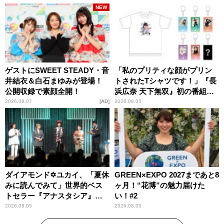
NEW
ゲストにSWEET STEADY・音
「私のプリティな顔がプリン
井結衣＆白石まゆみが登場！
トされたTシャツです！」『長
公開収録で素顔全開！
浜広奈 天下無双』初の番組グ
ッズ発売
2026.08.07
AD
2026.08.05
ダイアモンド✡ユカイ、「夏休
GREEN×EXPO 2027まであと8
みに読んでみて」世界的ベス
ヶ月！“花博”の魅力届けた
トセラー『アナスタシア』を
い！#2
紹介
2026.08.05
2026.08.05