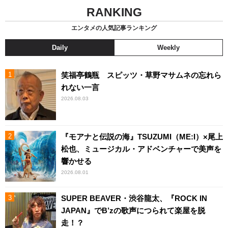
RANKING
エンタメの人気記事ランキング
Daily
Weekly
笑福亭鶴瓶 スピッツ・草野マサムネの忘れら
れない一言
2026.08.03
『モアナと伝説の海』TSUZUMI（ME:I）×尾上
松也、ミュージカル・アドベンチャーで美声を
響かせる
2026.08.01
SUPER BEAVER・渋谷龍太、『ROCK IN
JAPAN』でB’zの歌声につられて楽屋を脱
走！？