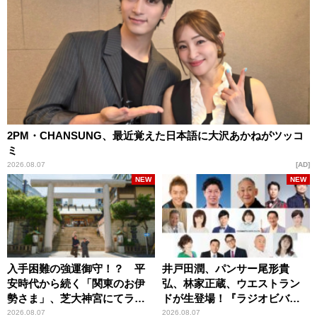
2PM・CHANSUNG、最近覚えた日本語に大沢あかねがツッコ
ミ
2026.08.07
AD
NEW
NEW
入手困難の強運御守！？ 平
井戸田潤、パンサー尾形貴
安時代から続く「関東のお伊
弘、林家正蔵、ウエストラン
勢さま」、芝大神宮にてラン
ドが生登場！『ラジオビバリ
パンプスが合格祈願！
ー昼ズ』
2026.08.07
2026.08.07