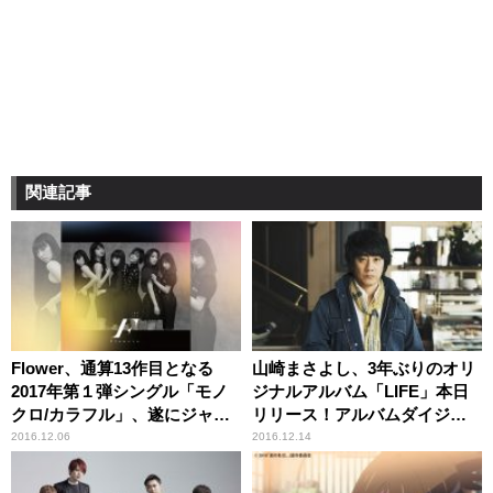
関連記事
Flower、通算13作目となる
山崎まさよし、3年ぶりのオリ
2017年第１弾シングル「モノ
ジナルアルバム「LIFE」本日
クロ/カラフル」、遂にジャケ
リリース！アルバムダイジェ
ット写真が公開!!
スト映像公開！
2016.12.06
2016.12.14