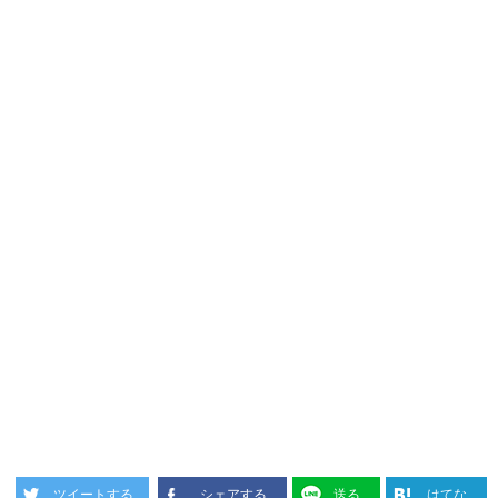
ツイートする
シェアする
送る
はてな