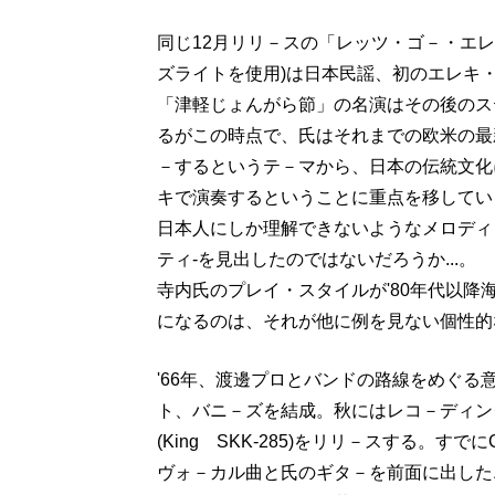
同じ12月リリ－スの「レッツ・ゴ－・エレキ節
ズライトを使用)は日本民謡、初のエレキ
「津軽じょんがら節」の名演はその後のス
るがこの時点で、氏はそれまでの欧米の最
－するというテ－マから、日本の伝統文化
キで演奏するということに重点を移してい
日本人にしか理解できないようなメロディ
ティ-を見出したのではないだろうか...。
寺内氏のプレイ・スタイルが'80年代以
になるのは、それが他に例を見ない個性的
'66年、渡邊プロとバンドの路線をめぐ
ト、バニ－ズを結成。秋にはレコ－ディン
(King SKK-285)をリリ－スする。
ヴォ－カル曲と氏のギタ－を前面に出した