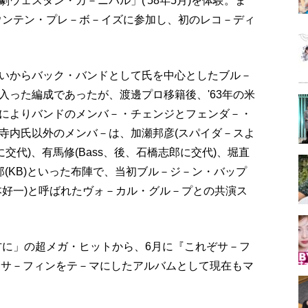
ウェスタン・カ－ニバル」('58年5月)を体験。ま
マウンテン・プレ－ボ－イズに参加し、初のレコ－ディ
いからバック・バンドとして氏を中心としたブル－
入った編成であったが、渡邊プロ移籍後、'63年の米
によりバンドのメンバ－・チェンジとフェンダ－・
寺内氏以外のメンバ－は、加瀬邦彦(スパイダ－スよ
に交代)、有馬修(Bass、後、石橋志郎に交代)、堀直
八郎(KB)といった布陣で、当初ブル－ジ－ン・バップ
本好一)と呼ばれたヴォ－カル・グル－プとの共演ス
方に」の超メガ・ヒットから、6月に『これぞサ－フ
初めてサ－フィンをテ－マにしたアルバムとして現在もマ