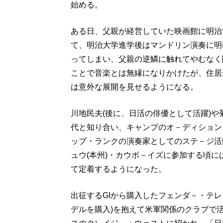
始める。
ある日、父親が経営していた映画館に明治
て、明治大学進学後はマンドリン演奏に明
ってしまい、父親の逆鱗に触れてやむなく
ことで音楽とは無縁になりかけたが、住居
は意外な展開を見せるようになる。
川地民夫(後に、日活の俳優として活躍)や
代と知り合い、キャンプのオ－ディション
ップ・ランクの演奏家としてのステ－ジ活
ュウ(本州)・カウボ－イズに参加する頃に
て定着するようになった。
出征するGIから購入したフェンダ－・テ
デルを購入)を抱えて米軍関係のクラブで