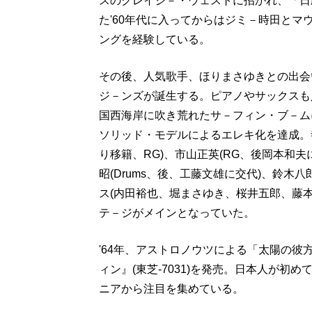
スのクレイジ－・ウェストに招かれ、「日劇
た'60年代に入ってからはジミ－時田と
ングを経験している。
その後、人気歌手、ほりまさゆきとの出会
ジ－ンズが誕生する。ピアノやサックスも
国西海岸に吹き荒れたサ－フィン・ブ－ム
ソリッド・モデルによるエレキ化を達成。
り移籍、RG)、市山正英(RG、後岡本和夫
昭(Drums、後、工藤文雄に交代)、鈴木
ス(内田裕也、堀まさゆき、桜井五郎、藤
テ－ジがメインとなっていた。
'64年、アストロノウツによる「太陽の彼
ィン』(東芝-7031)を発売。日本人が
ニアから注目を集めている。