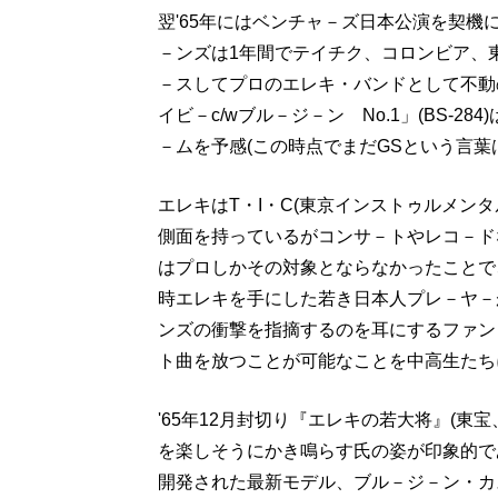
翌'65年にはベンチャ－ズ日本公演を契
－ンズは1年間でテイチク、コロンビア、
－スしてプロのエレキ・バンドとして不動
イビ－c/wブル－ジ－ン No.1」(BS-
－ムを予感(この時点でまだGSという言葉
エレキはT・I・C(東京インストゥルメン
側面を持っているがコンサ－トやレコ－ド
はプロしかその対象とならなかったことで
時エレキを手にした若き日本人プレ－ヤ－
ンズの衝撃を指摘するのを耳にするファン
ト曲を放つことが可能なことを中高生たち
'65年12月封切り『エレキの若大将』(
を楽しそうにかき鳴らす氏の姿が印象的で
開発された最新モデル、ブル－ジ－ン・カス