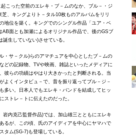
機に起こった空前のエレキ・ブ－ムのなか、ブル－・ジ
東芝、キングよりト－タル10枚ものアルバムをリリ
の地位を築く。キングでのシングル作品「ユア・ベ
284)はAB面とも加瀬によるオリジナル作品で、後のGSブ
は誕生していない)させている。
タル・サ－クル)らのアマチュアを中心としたブ－ムの
などの記録物、TVや映画、雑誌といったメディアに
、彼らの功績はやはり大きかったと判断される。当
がよくインタビュ－で、昔を振り返ってブル－ジ－
も多い。日本人でもエレキ・バンドを結成してヒッ
にストレ－トに伝えたのだった。
東宝、岩内克己監督作品)では、加山雄三とともにエレキ
あるが、この頃、氏のアイディアを中心にヤマハで
タム(SG-7)も登場している。