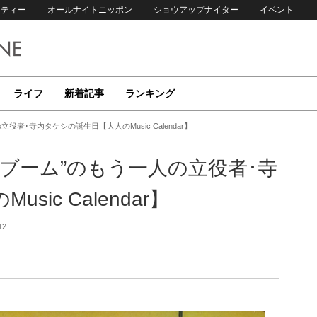
リティー
オールナイトニッポン
ショウアップナイター
イベント
ライフ
新着記事
ランキング
立役者･寺内タケシの誕生日【大人のMusic Calendar】
レキブーム”のもう一人の立役者･寺
ic Calendar】
12