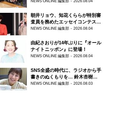
NEWS ONLINE 編集部
2026.08.04
朝井リョウ、知花くららが特別審
査員を務めたエッセイコンテスト
の特別番組「#いまあなたに伝え
NEWS ONLINE 編集部
2026.08.04
たいこと」
由紀さおりが14年ぶりに『オール
ナイトニッポン』に登場！
NEWS ONLINE 編集部
2026.08.04
SNS全盛の時代に、ラジオから手
書きのぬくもりを… 鈴木杏樹の
直筆はがきが届く！
NEWS ONLINE 編集部
2026.08.03
『MUSIC10』こちら有楽町駅前
郵便局