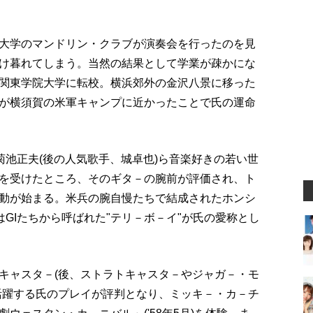
大学のマンドリン・クラブが演奏会を行ったのを見
け暮れてしまう。当然の結果として学業が疎かにな
関東学院大学に転校。横浜郊外の金沢八景に移った
が横須賀の米軍キャンプに近かったことで氏の運命
菊池正夫(後の人気歌手、城卓也)ら音楽好きの若い世
を受けたところ、そのギタ－の腕前が評価され、ト
動が始まる。米兵の腕自慢たちで結成されたホンシ
はGIたちから呼ばれた"テリ－ボ－イ"が氏の愛称とし
レキャスタ－(後、ストラトキャスタ－やジャガ－・モ
活躍する氏のプレイが評判となり、ミッキ－・カ－チ