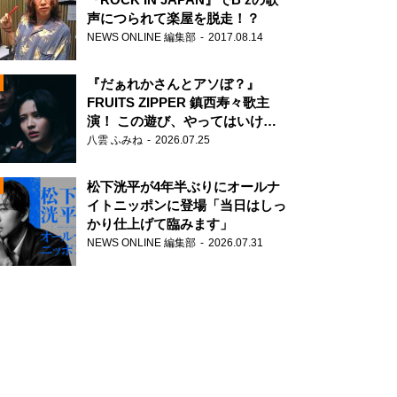
声につられて楽屋を脱走！？
NEWS ONLINE 編集部
2017.08.14
『だぁれかさんとアソぼ？』
FRUITS ZIPPER 鎮西寿々歌主
演！ この遊び、やってはいけま
せん。
八雲 ふみね
2026.07.25
N
松下洸平が4年半ぶりにオールナ
イトニッポンに登場「当日はしっ
かり仕上げて臨みます」
NEWS ONLINE 編集部
2026.07.31
N