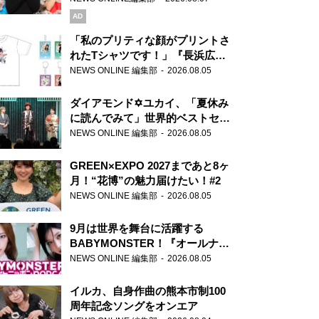
AD
「私のプリティな顔がプリントさ
れたTシャツです！」『長浜広奈
天下無双』初の番組グッズ発売
NEWS ONLINE 編集部
2026.08.05
ダイアモンド✡ユカイ、「夏休み
に読んでみて」世界的ベストセラ
ー『アナスタシア』を紹介
NEWS ONLINE 編集部
2026.08.05
GREEN×EXPO 2027まであと8ヶ
月！“花博”の魅力届けたい！#2
NEWS ONLINE 編集部
2026.08.05
9月は世界を舞台に活躍する
BABYMONSTER！『オールナイ
トニッポンPODCAST』月替わり
NEWS ONLINE 編集部
2026.08.05
パーソナリティ
イルカ、自身作曲の熊本市制100
周年記念ソングをオンエア