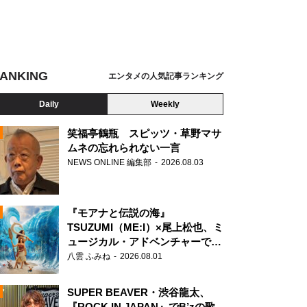
ANKING
エンタメの人気記事ランキング
Daily
Weekly
笑福亭鶴瓶 スピッツ・草野マサ
ムネの忘れられない一言
NEWS ONLINE 編集部
2026.08.03
N
『モアナと伝説の海』
TSUZUMI（ME:I）×尾上松也、ミ
ュージカル・アドベンチャーで美
声を響かせる
八雲 ふみね
2026.08.01
SUPER BEAVER・渋谷龍太、
『ROCK IN JAPAN』でB’zの歌