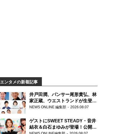
エンタメの新着記事
井戸田潤、パンサー尾形貴弘、林
家正蔵、ウエストランドが生登
場！『ラジオビバリー昼ズ』
NEWS ONLINE 編集部
2026.08.07
ゲストにSWEET STEADY・音井
結衣＆白石まゆみが登場！公開収
録で素顔全開！
NEWS ONLINE編集部
2026.08.07