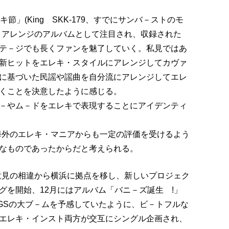
」(King SKK-179、すでにサンバ－ストのモ
・アレンジのアルバムとして注目され、収録された
テ－ジでも長くファンを魅了していく。私見ではあ
新ヒットをエレキ・スタイルにアレンジしてカヴァ
に基づいた民謡や謡曲を自分流にアレンジしてエレ
くことを決意したように感じる。
－やム－ドをエレキで表現することにアイデンティ
降海外のエレキ・マニアからも一定の評価を受けるよう
なものであったからだと考えられる。
る意見の相違から横浜に拠点を移し、新しいプロジェク
グを開始、12月にはアルバム「バニ－ズ誕生 !」
すでにGSの大ブ－ムを予感していたように、ビ－トフルな
エレキ・インスト両方が交互にシングル企画され、