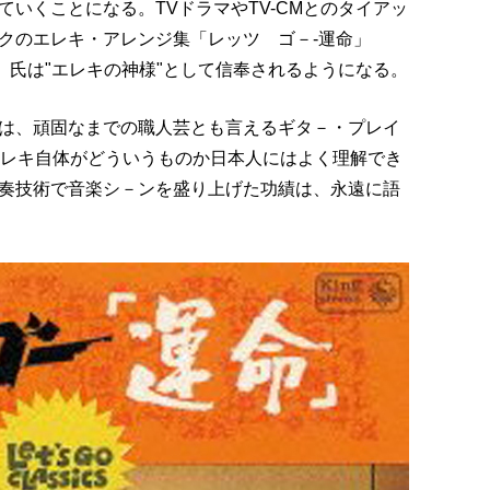
いくことになる。TVドラマやTV-CMとのタイアッ
クのエレキ・アレンジ集「レッツ ゴ－-運命」
され、氏は"エレキの神様"として信奉されるようになる。
は、頑固なまでの職人芸とも言えるギタ－・プレイ
エレキ自体がどういうものか日本人にはよく理解でき
奏技術で音楽シ－ンを盛り上げた功績は、永遠に語