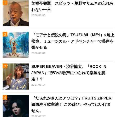
笑福亭鶴瓶 スピッツ・草野マサムネの忘れら
れない一言
2026.08.03
『モアナと伝説の海』TSUZUMI（ME:I）×尾上
松也、ミュージカル・アドベンチャーで美声を
響かせる
2026.08.01
SUPER BEAVER・渋谷龍太、『ROCK IN
JAPAN』でB’zの歌声につられて楽屋を脱
走！？
2017.08.14
『だぁれかさんとアソぼ？』FRUITS ZIPPER
鎮西寿々歌主演！ この遊び、やってはいけま
せん。
2026.07.25