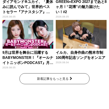
ダイアモンド✡ユカイ、「夏休
GREEN×EXPO 2027まであと8
みに読んでみて」世界的ベス
ヶ月！“花博”の魅力届けた
トセラー『アナスタシア』を
い！#2
紹介
2026.08.05
2026.08.05
9月は世界を舞台に活躍する
イルカ、自身作曲の熊本市制
BABYMONSTER！『オールナ
100周年記念ソングをオンエア
イトニッポンPODCAST』月替
2026.08.04
わりパーソナリティ
2026.08.05
新着記事をもっと見る