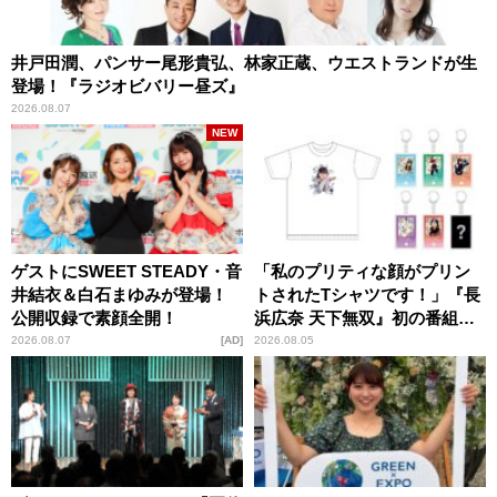
井戸田潤、パンサー尾形貴弘、林家正蔵、ウエストランドが生
登場！『ラジオビバリー昼ズ』
2026.08.07
NEW
ゲストにSWEET STEADY・音
「私のプリティな顔がプリン
井結衣＆白石まゆみが登場！
トされたTシャツです！」『長
公開収録で素顔全開！
浜広奈 天下無双』初の番組グ
ッズ発売
2026.08.07
AD
2026.08.05