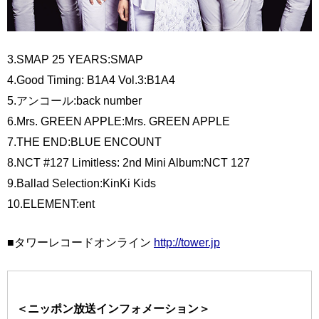
3.SMAP 25 YEARS:SMAP
4.Good Timing: B1A4 Vol.3:B1A4
5.アンコール:back number
6.Mrs. GREEN APPLE:Mrs. GREEN APPLE
7.THE END:BLUE ENCOUNT
8.NCT #127 Limitless: 2nd Mini Album:NCT 127
9.Ballad Selection:KinKi Kids
10.ELEMENT:ent
■タワーレコードオンライン
http://tower.jp
＜ニッポン放送インフォメーション＞