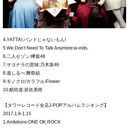
4.YATTA!:バンドじゃないもん!
5.We Don't Need To Talk Anymore:w-inds.
6.二人セゾン:欅坂46
7.サヨナラの意味:乃木坂46
8.道しるべ:舞祭組
9.モノクロ/カラフル:Flower
10.鯖街道:岩佐美咲
【タワーレコード全店J-POPアルバムランキング】
2017.1.9-1.15
1.Ambitions:ONE OK ROCK