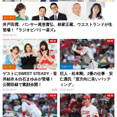
エンタメ
井戸田潤、パンサー尾形貴弘、林家正蔵、ウエストランドが生
登場！『ラジオビバリー昼ズ』
2026.08.07
NEW
NEW
エンタメ
スポーツ
ゲストにSWEET STEADY・音
巨人・松本剛、2番の仕事 安
井結衣＆白石まゆみが登場！
仁屋氏「逆方向に良いバッテ
公開収録で素顔全開！
ィング」
2026.08.07
AD
2026.08.07
NEW
NEW