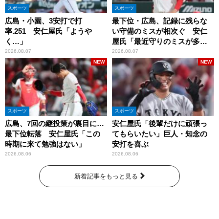
スポーツ
スポーツ
広島・小園、3安打で打
最下位・広島、記録に残らな
率.251 安仁屋氏「ようや
い守備のミスが相次ぐ 安仁
く…」
屋氏「最近守りのミスが多
い」
2026.08.07
2026.08.07
NEW
NEW
スポーツ
スポーツ
広島、7回の継投策が裏目に…
安仁屋氏「後輩だけに頑張っ
最下位転落 安仁屋氏「この
てもらいたい」巨人・知念の
時期に来て勉強はない」
安打を喜ぶ
2026.08.06
2026.08.06
新着記事をもっと見る