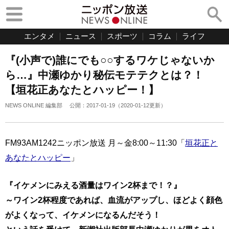
エンタメ
ニュース
スポーツ
コラム
ライフ
『(小声で)誰にでも○○するワケじゃないか
ら…』中瀬ゆかり秘伝モテテクとは？！
【垣花正あなたとハッピー！】
NEWS ONLINE 編集部
公開：
2017-01-19
（
2020-01-12
更新）
FM93AM1242ニッポン放送 月～金8:00～11:30「
垣花正と
あなたとハッピー
」
『イケメンにみえる酒量はワイン2杯まで！？』
～ワイン2杯程度であれば、血流がアップし、ほどよく顔色
がよくなって、イケメンになるんだそう！