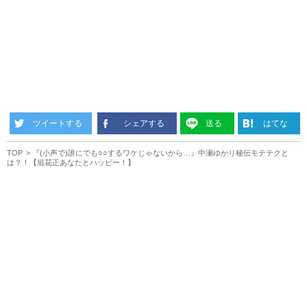
ツイートする
シェアする
送る
はてな
TOP
『(小声で)誰にでも○○するワケじゃないから…』中瀬ゆかり秘伝モテテクと
は？！【垣花正あなたとハッピー！】