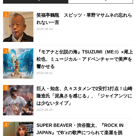
笑福亭鶴瓶 スピッツ・草野マサムネの忘れら
れない一言
2026.08.03
『モアナと伝説の海』TSUZUMI（ME:I）×尾上
松也、ミュージカル・アドベンチャーで美声を
響かせる
2026.08.01
巨人・知念、久々スタメンで2安打1打点！山崎
隆造氏「泥臭さを感じる」、「ジャイアンツに
は少ないタイプ」
2026.08.05
SUPER BEAVER・渋谷龍太、『ROCK IN
JAPAN』でB’zの歌声につられて楽屋を脱