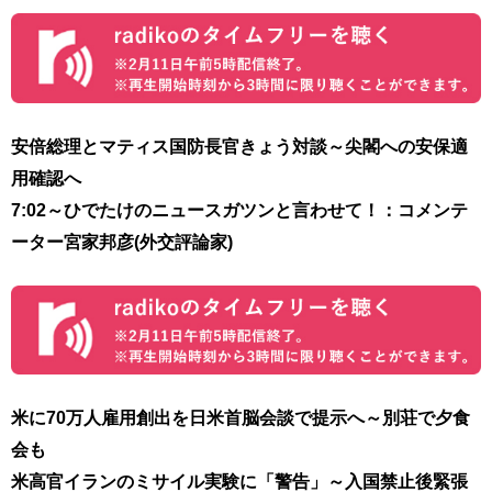
安倍総理とマティス国防長官きょう対談～尖閣への安保適
用確認へ
7:02～ひでたけのニュースガツンと言わせて！：コメンテ
ーター宮家邦彦(外交評論家)
米に70万人雇用創出を日米首脳会談で提示へ～別荘で夕食
会も
米高官イランのミサイル実験に「警告」～入国禁止後緊張