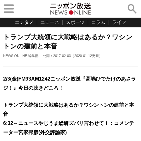
エンタメ
ニュース
スポーツ
コラム
ライフ
トランプ大統領に大戦略はあるか？ワシン
トンの建前と本音
NEWS ONLINE 編集部
公開：
2017-02-03
（
2020-01-12
更新）
2/3(金)FM93AM1242ニッポン放送『高嶋ひでたけのあさラ
ジ！』今日の聴きどころ！
トランプ大統領に大戦略はあるか？ワシントンの建前と本
音
6:32～ニュースやじうま総研ズバリ言わせて！：コメンテ
ーター宮家邦彦(外交評論家)