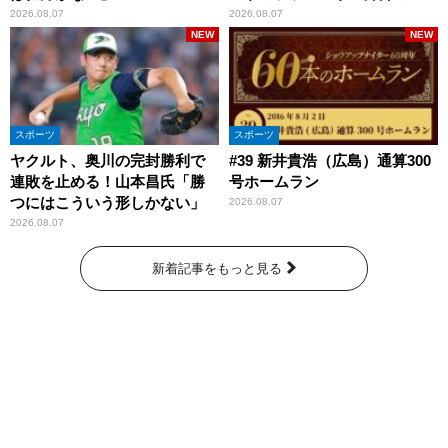
断を評価
2026.08.07
2026.08.07
NEW
NEW
スポーツ
スポーツ
ヤクルト、奥川の完封勝利で
#39 新井貴浩（広島）通算300
連敗を止める！山本昌氏「勝
号ホームラン
つにはこういう形しかない」
2026.08.07
2026.08.07
新着記事をもっと見る