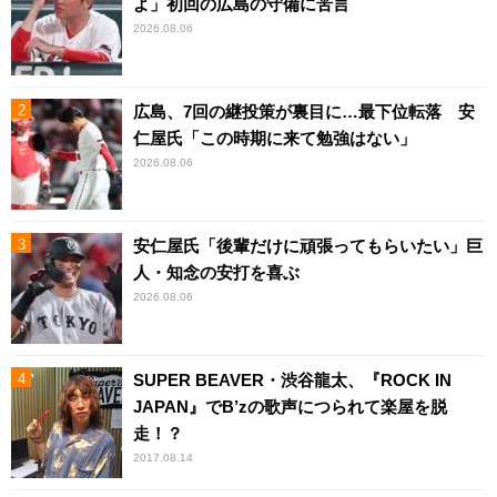
よ」初回の広島の守備に苦言
2026.08.06
広島、7回の継投策が裏目に…最下位転落 安
仁屋氏「この時期に来て勉強はない」
2026.08.06
安仁屋氏「後輩だけに頑張ってもらいたい」巨
人・知念の安打を喜ぶ
2026.08.06
SUPER BEAVER・渋谷龍太、『ROCK IN
JAPAN』でB’zの歌声につられて楽屋を脱
走！？
2017.08.14