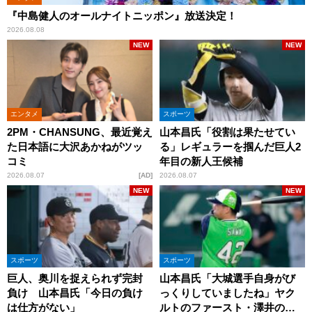
『中島健人のオールナイトニッポン』放送決定！
2026.08.08
NEW
NEW
エンタメ
スポーツ
2PM・CHANSUNG、最近覚え
山本昌氏「役割は果たせてい
た日本語に大沢あかねがツッ
る」レギュラーを掴んだ巨人2
コミ
年目の新人王候補
2026.08.07
AD
2026.08.07
NEW
NEW
スポーツ
スポーツ
巨人、奥川を捉えられず完封
山本昌氏「大城選手自身がび
負け 山本昌氏「今日の負け
っくりしていましたね」ヤク
は仕方がない」
ルトのファースト・澤井の判