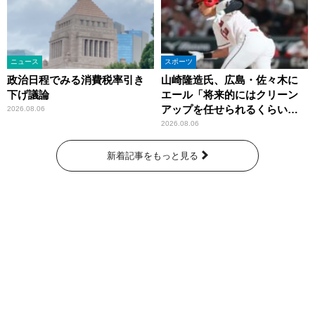
ニュース
スポーツ
政治日程でみる消費税率引き
山崎隆造氏、広島・佐々木に
下げ議論
エール「将来的にはクリーン
アップを任せられるくらいま
2026.08.06
では成長して」
2026.08.06
新着記事をもっと見る