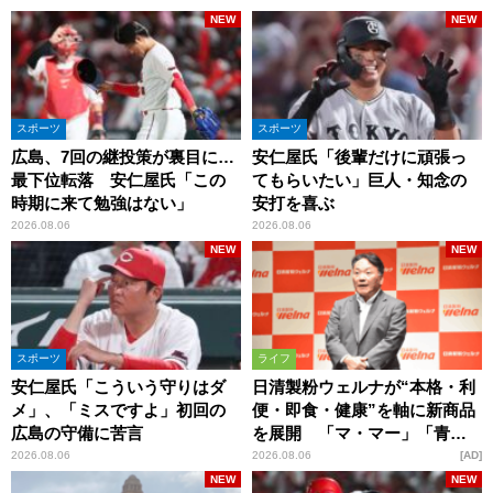
NEW
NEW
スポーツ
スポーツ
広島、7回の継投策が裏目に…
安仁屋氏「後輩だけに頑張っ
最下位転落 安仁屋氏「この
てもらいたい」巨人・知念の
時期に来て勉強はない」
安打を喜ぶ
2026.08.06
2026.08.06
NEW
NEW
スポーツ
ライフ
安仁屋氏「こういう守りはダ
日清製粉ウェルナが“本格・利
メ」、「ミスですよ」初回の
便・即食・健康”を軸に新商品
広島の守備に苦言
を展開 「マ・マー」「青の
洞窟」ブランドを強化
2026.08.06
2026.08.06
AD
NEW
NEW