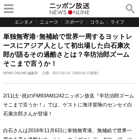
エンタメ
ニュース
スポーツ
コラム
ライフ
単独無寄港･無補給で世界一周するヨットレ
ースにアジア人として初出場した白石康次
郎が語るその過酷さとは？辛坊治郎ズーム
そこまで言うか！
NEWS ONLINE 編集部
公開：
2017-02-13
（
2020-01-12
更新）
2/11(土･祝)のFM93AM1242ニッポン放送『辛坊治郎ズーム
そこまで言うか！』では、ゲストに海洋冒険のセンセイ白
石康次郎さんが登場！
白石さんは2016年11月6日に単独無寄港、無補給で世界一