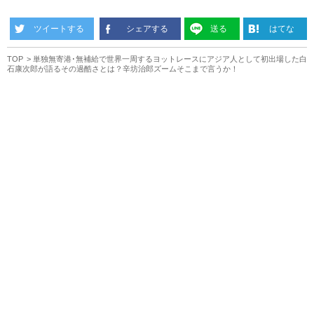
ツイートする
シェアする
送る
はてな
TOP
単独無寄港･無補給で世界一周するヨットレースにアジア人として初出場した白
石康次郎が語るその過酷さとは？辛坊治郎ズームそこまで言うか！