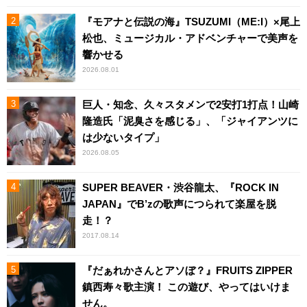
『モアナと伝説の海』TSUZUMI（ME:I）×尾上
松也、ミュージカル・アドベンチャーで美声を
響かせる
2026.08.01
巨人・知念、久々スタメンで2安打1打点！山崎
隆造氏「泥臭さを感じる」、「ジャイアンツに
は少ないタイプ」
2026.08.05
SUPER BEAVER・渋谷龍太、『ROCK IN
JAPAN』でB’zの歌声につられて楽屋を脱
走！？
2017.08.14
『だぁれかさんとアソぼ？』FRUITS ZIPPER
鎮西寿々歌主演！ この遊び、やってはいけま
せん。