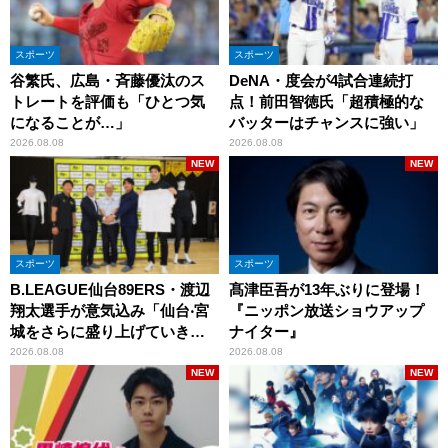
スポーツ
スポーツ
谷繁氏、広島・斉藤優汰のス
DeNA・度会が4試合連続打
トレートを評価も「ひとつ気
点！前田智徳氏「超積極的な
になることが…」
バッターはチャンスに強い」
2026.08.08
2026.08.08
NEW
NEW
スポーツ
スポーツ
B.LEAGUE仙台89ERS・渡辺
髙津臣吾が13年ぶりに登場！
翔太選手が意気込み「仙台‧宮
『ニッポン放送ショウアップ
城をさらに盛り上げていきた
ナイター』
いです」
2026.08.08
2026.08.08
NEW
NEW