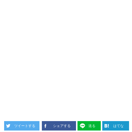
ツイートする
シェアする
送る
はてな