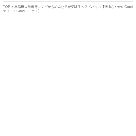
TOP
早稲田大学出身コンビかもめんたるが受験生へアドバイス【磯山さやかのGood
ナイト！Goodトーク！】