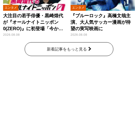
エンタメ
エンタメ
大注目の若手俳優・黒崎煌代
『ブルーロック』高橋文哉主
が『オールナイトニッポン
演、大人気サッカー漫画が待
0(ZERO)』に初登場「今から
望の実写映画に
とてもワクワクしておりま
2026.08.08
2026.08.08
す！」
新着記事をもっと見る