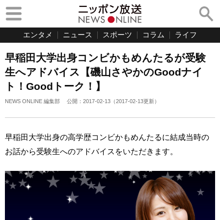
エンタメ
ニュース
スポーツ
コラム
ライフ
早稲田大学出身コンビかもめんたるが受験
生へアドバイス【磯山さやかのGoodナイ
ト！Goodトーク！】
NEWS ONLINE 編集部
公開：
2017-02-13
（
2017-02-13
更新）
早稲田大学出身の高学歴コンビかもめんたるに結成当時の
お話から受験生へのアドバイスをいただきます。