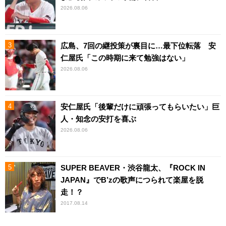
2026.08.06
広島、7回の継投策が裏目に…最下位転落 安
仁屋氏「この時期に来て勉強はない」
2026.08.06
安仁屋氏「後輩だけに頑張ってもらいたい」巨
人・知念の安打を喜ぶ
2026.08.06
SUPER BEAVER・渋谷龍太、『ROCK IN
JAPAN』でB’zの歌声につられて楽屋を脱
走！？
2017.08.14