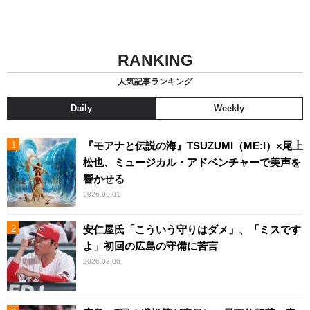
RANKING
人気記事ランキング
Daily
Weekly
『モアナと伝説の海』TSUZUMI（ME:I）×尾上
松也、ミュージカル・アドベンチャーで美声を
響かせる
2026.08.01
安仁屋氏「こういう守りはダメ」、「ミスです
よ」初回の広島の守備に苦言
2026.08.06