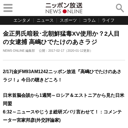
エンタメ
ニュース
スポーツ
コラム
ライフ
金正男氏暗殺･北朝鮮猛毒XV使用か？2人目
の女逮捕 高嶋ひでたけのあさラジ
NEWS ONLINE 編集部
公開：
2017-02-17
（
2020-01-12
更新）
2/17(金)FM93AM1242ニッポン放送『高嶋ひでたけのあさ
ラジ！』今日の聴きどころ！
日米首脳会談から1週間～ロシア＆エストニアから見た日米
同盟
6:32～ニュースやじうま総研ズバリ言わせて！：コメンテ
ーター宮家邦彦(外交評論家)