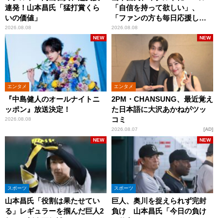
連発！山本昌氏「猛打賞くら
「自信を持って欲しい」、
いの価値」
「ファンの方も毎日応援して
くれています」
2026.08.08
2026.08.08
NEW
NEW
エンタメ
エンタメ
『中島健人のオールナイトニ
2PM・CHANSUNG、最近覚え
ッポン』放送決定！
た日本語に大沢あかねがツッ
コミ
2026.08.08
2026.08.07
AD
NEW
NEW
スポーツ
スポーツ
山本昌氏「役割は果たせてい
巨人、奥川を捉えられず完封
る」レギュラーを掴んだ巨人2
負け 山本昌氏「今日の負け