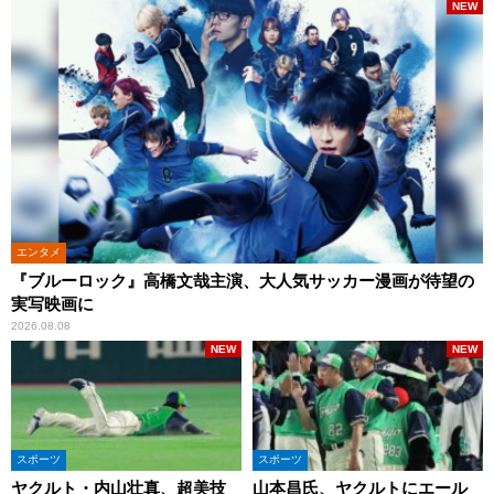
NEW
エンタメ
『ブルーロック』高橋文哉主演、大人気サッカー漫画が待望の
実写映画に
2026.08.08
NEW
NEW
スポーツ
スポーツ
ヤクルト・内山壮真、超美技
山本昌氏、ヤクルトにエール