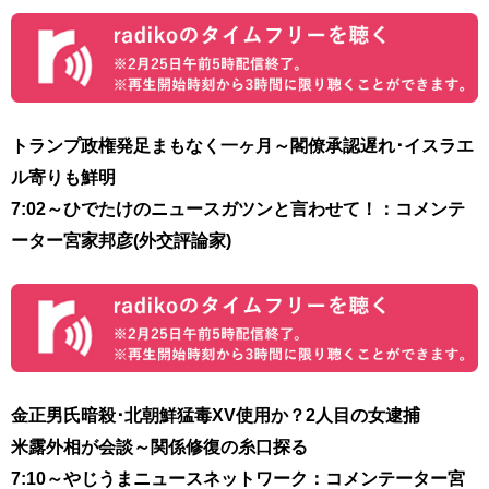
トランプ政権発足まもなく一ヶ月～閣僚承認遅れ･イスラエ
ル寄りも鮮明
7:02～ひでたけのニュースガツンと言わせて！：コメンテ
ーター宮家邦彦(外交評論家)
金正男氏暗殺･北朝鮮猛毒XV使用か？2人目の女逮捕
米露外相が会談～関係修復の糸口探る
7:10～やじうまニュースネットワーク：コメンテーター宮