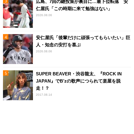
広島、7回の継投策が裏目に…最下位転落 安
仁屋氏「この時期に来て勉強はない」
2026.08.06
安仁屋氏「後輩だけに頑張ってもらいたい」巨
人・知念の安打を喜ぶ
2026.08.06
SUPER BEAVER・渋谷龍太、『ROCK IN
JAPAN』でB’zの歌声につられて楽屋を脱
走！？
2017.08.14