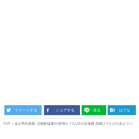
ツイートする
シェアする
送る
はてな
TOP
金正男氏暗殺･北朝鮮猛毒XV使用か？2人目の女逮捕 高嶋ひでたけのあさラジ