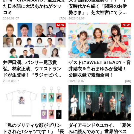
た日本語に大沢あかねがツッ
安時代から続く「関東のお伊
コミ
勢さま」、芝大神宮にてラン
パンプスが合格祈願！
2026.08.07
AD
2026.08.07
NEW
NEW
井戸田潤、パンサー尾形貴
ゲストにSWEET STEADY・音
弘、林家正蔵、ウエストラン
井結衣＆白石まゆみが登場！
ドが生登場！『ラジオビバリ
公開収録で素顔全開！
ー昼ズ』
2026.08.07
2026.08.07
AD
「私のプリティな顔がプリン
ダイアモンド✡ユカイ、「夏休
トされたTシャツです！」『長
みに読んでみて」世界的ベス