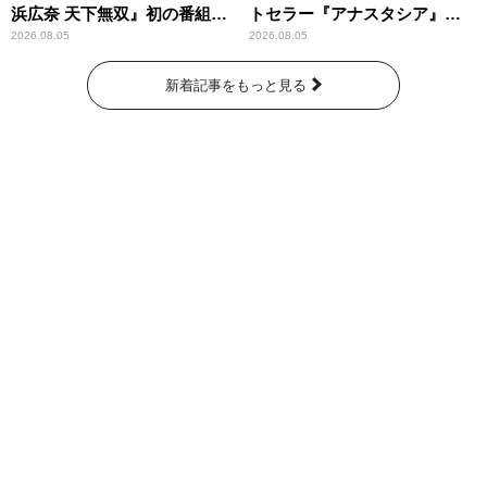
浜広奈 天下無双』初の番組グ
トセラー『アナスタシア』を
ッズ発売
紹介
2026.08.05
2026.08.05
新着記事をもっと見る