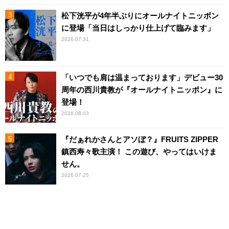
松下洸平が4年半ぶりにオールナイトニッポン
に登場「当日はしっかり仕上げて臨みます」
2026.07.31
「いつでも肩は温まっております」デビュー30
周年の西川貴教が『オールナイトニッポン』に
登場！
2026.08.03
『だぁれかさんとアソぼ？』FRUITS ZIPPER
鎮西寿々歌主演！ この遊び、やってはいけま
せん。
2026.07.25