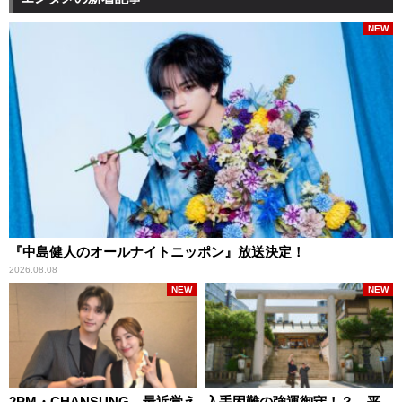
NEW
『中島健人のオールナイトニッポン』放送決定！
2026.08.08
NEW
NEW
2PM・CHANSUNG、最近覚え
入手困難の強運御守！？ 平