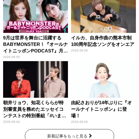
9月は世界を舞台に活躍する
イルカ、自身作曲の熊本市制
BABYMONSTER！『オールナ
100周年記念ソングをオンエア
イトニッポンPODCAST』月替
2026.08.04
わりパーソナリティ
2026.08.05
朝井リョウ、知花くららが特
由紀さおりが14年ぶりに『オ
別審査員を務めたエッセイコ
ールナイトニッポン』に登
ンテストの特別番組「#いまあ
場！
なたに伝えたいこと」
2026.08.04
2026.08.04
新着記事をもっと見る