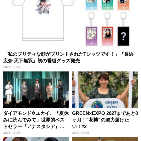
「私のプリティな顔がプリントされたTシャツです！」『長浜
広奈 天下無双』初の番組グッズ発売
2026.08.05
ダイアモンド✡ユカイ、「夏休
GREEN×EXPO 2027まであと8
みに読んでみて」世界的ベス
ヶ月！“花博”の魅力届けた
トセラー『アナスタシア』を
い！#2
紹介
2026.08.05
2026.08.05