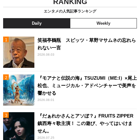
RANKING
エンタメの人気記事ランキング
Daily
Weekly
笑福亭鶴瓶 スピッツ・草野マサムネの忘れら
れない一言
2026.08.03
『モアナと伝説の海』TSUZUMI（ME:I）×尾上
松也、ミュージカル・アドベンチャーで美声を
響かせる
2026.08.01
『だぁれかさんとアソぼ？』FRUITS ZIPPER
鎮西寿々歌主演！ この遊び、やってはいけま
せん。
2026.07.25