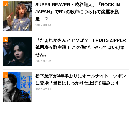
SUPER BEAVER・渋谷龍太、『ROCK IN
JAPAN』でB’zの歌声につられて楽屋を脱
走！？
2017.08.14
『だぁれかさんとアソぼ？』FRUITS ZIPPER
鎮西寿々歌主演！ この遊び、やってはいけま
せん。
2026.07.25
松下洸平が4年半ぶりにオールナイトニッポン
に登場「当日はしっかり仕上げて臨みます」
2026.07.31