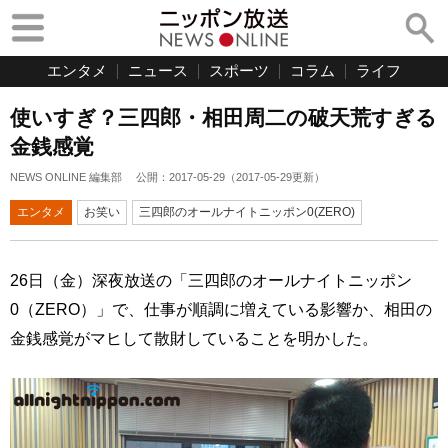
エンタメ
ニュース
スポーツ
コラム
ライフ
使いすぎ？三四郎・相田周二の破天荒すぎる
金銭感覚
NEWS ONLINE 編集部
公開：
2017-05-29
（
2017-05-29
更新）
エンタメ
お笑い
三四郎のオールナイトニッポン0(ZERO)
26日（金）深夜放送の「三四郎のオールナイトニッポン
0（ZERO）」で、仕事が順調に増えている影響か、相田の
金銭感覚がマヒして散財していることを明かした。