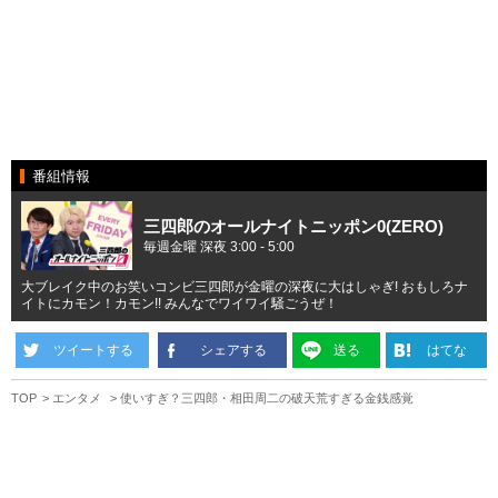
番組情報
三四郎のオールナイトニッポン0(ZERO)
毎週金曜 深夜 3:00 - 5:00
大ブレイク中のお笑いコンビ三四郎が金曜の深夜に大はしゃぎ! おもしろナ
イトにカモン！カモン!! みんなでワイワイ騒ごうぜ！
ツイートする
シェアする
送る
はてな
TOP
エンタメ
使いすぎ？三四郎・相田周二の破天荒すぎる金銭感覚