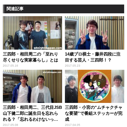
関連記事
三四郎・相田周二の「至れり
14歳プロ棋士・藤井四段に注
尽くせりな実家暮らし」とは
目する芸人・三四郎！？
2017.05.16
2017.05.23
三四郎・相田周二、三代目JSB
三四郎・小宮の“ムチャクチャ
山下健二郎に誕生日を忘れら
な要望”で番組ステッカーが完
れる？「忘れるわけないって
成
言ってた」
2017.05.08
2017.04.05