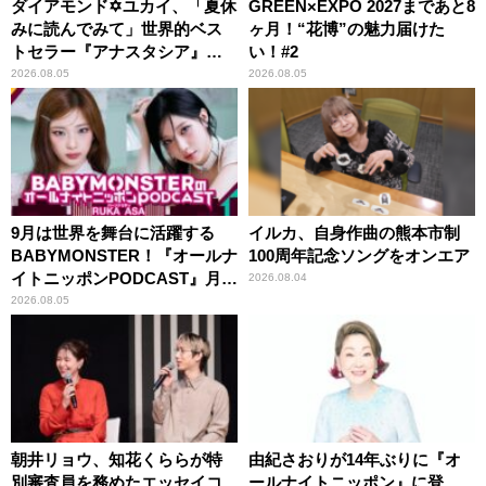
ダイアモンド✡ユカイ、「夏休
GREEN×EXPO 2027まであと8
みに読んでみて」世界的ベス
ヶ月！“花博”の魅力届けた
トセラー『アナスタシア』を
い！#2
紹介
2026.08.05
2026.08.05
9月は世界を舞台に活躍する
イルカ、自身作曲の熊本市制
BABYMONSTER！『オールナ
100周年記念ソングをオンエア
イトニッポンPODCAST』月替
2026.08.04
わりパーソナリティ
2026.08.05
朝井リョウ、知花くららが特
由紀さおりが14年ぶりに『オ
別審査員を務めたエッセイコ
ールナイトニッポン』に登