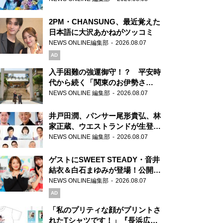
2PM・CHANSUNG、最近覚えた
日本語に大沢あかねがツッコミ
NEWS ONLINE編集部
2026.08.07
AD
入手困難の強運御守！？ 平安時
代から続く「関東のお伊勢さ
ま」、芝大神宮にてランパンプス
NEWS ONLINE 編集部
2026.08.07
が合格祈願！
井戸田潤、パンサー尾形貴弘、林
家正蔵、ウエストランドが生登
場！『ラジオビバリー昼ズ』
NEWS ONLINE 編集部
2026.08.07
ゲストにSWEET STEADY・音井
結衣＆白石まゆみが登場！公開収
録で素顔全開！
NEWS ONLINE編集部
2026.08.07
AD
「私のプリティな顔がプリントさ
れたTシャツです！」『長浜広奈