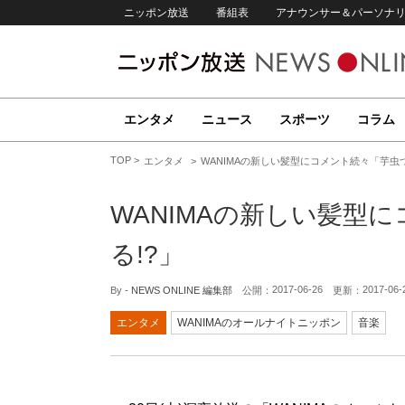
ニッポン放送
番組表
アナウンサー＆パーソナ
エンタメ
ニュース
スポーツ
コラム
TOP
エンタメ
WANIMAの新しい髪型にコメント続々「芋虫つ
WANIMAの新しい髪型
る!?」
2017-06-26
2017-06-
By -
NEWS ONLINE 編集部
公開：
更新：
エンタメ
WANIMAのオールナイトニッポン
音楽