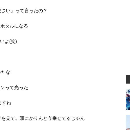
ださい」って言ったの？
とホタルになる
いよ(笑)
る
ったな
ーンって光った
ますね
自分を見て。頭にかりんとう乗せてるじゃん