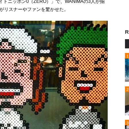
ナイトニッポン0（ZERO）」で、WANIMAの3人が揃
がリスナーやファンを驚かせた。
R