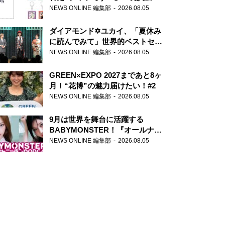
天下無双』初の番組グッズ発売
NEWS ONLINE 編集部
2026.08.05
ダイアモンド✡ユカイ、「夏休み
に読んでみて」世界的ベストセラ
ー『アナスタシア』を紹介
NEWS ONLINE 編集部
2026.08.05
GREEN×EXPO 2027まであと8ヶ
月！“花博”の魅力届けたい！#2
NEWS ONLINE 編集部
2026.08.05
9月は世界を舞台に活躍する
BABYMONSTER！『オールナイ
トニッポンPODCAST』月替わり
NEWS ONLINE 編集部
2026.08.05
パーソナリティ