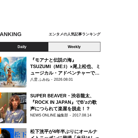
ANKING
エンタメの人気記事ランキング
Daily
Weekly
『モアナと伝説の海』
TSUZUMI（ME:I）×尾上松也、ミ
ュージカル・アドベンチャーで美
N
声を響かせる
八雲 ふみね
2026.08.01
SUPER BEAVER・渋谷龍太、
『ROCK IN JAPAN』でB’zの歌
声につられて楽屋を脱走！？
NEWS ONLINE 編集部
2017.08.14
松下洸平が4年半ぶりにオールナ
イトニッポンに登場「当日はしっ