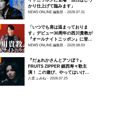
かり仕上げて臨みます」
NEWS ONLINE 編集部
2026.07.31
「いつでも肩は温まっておりま
す」デビュー30周年の西川貴教が
『オールナイトニッポン』に登
場！
NEWS ONLINE 編集部
2026.08.03
N
『だぁれかさんとアソぼ？』
FRUITS ZIPPER 鎮西寿々歌主
演！ この遊び、やってはいけま
せん。
八雲 ふみね
2026.07.25
N