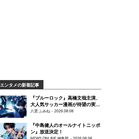
エンタメの新着記事
『ブルーロック』高橋文哉主演、
大人気サッカー漫画が待望の実写
映画に
八雲 ふみね
2026.08.08
『中島健人のオールナイトニッポ
ン』放送決定！
NEWS ONLINE 編集部
2026.08.08