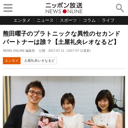
エンタメ
ニュース
スポーツ
コラム
ライフ
熊田曜子のプラトニックな異性のセカンド
パートナーは誰？【土屋礼央レオなるど】
NEWS ONLINE 編集部
公開：
2017-07-11
（
2017-07-11
更新）
エンタメ
土屋礼央レオなるど