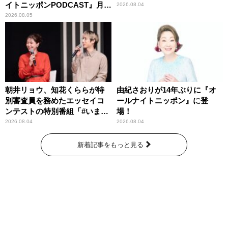
イトニッポンPODCAST』月替
2026.08.04
わりパーソナリティ
2026.08.05
朝井リョウ、知花くららが特
由紀さおりが14年ぶりに『オ
別審査員を務めたエッセイコ
ールナイトニッポン』に登
ンテストの特別番組「#いまあ
場！
なたに伝えたいこと」
2026.08.04
2026.08.04
新着記事をもっと見る