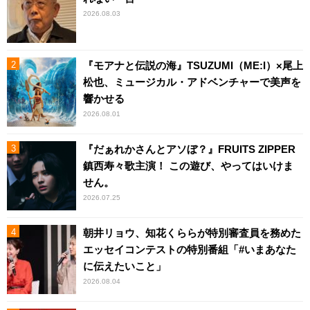
2026.08.03
『モアナと伝説の海』TSUZUMI（ME:I）×尾上
松也、ミュージカル・アドベンチャーで美声を
響かせる
2026.08.01
『だぁれかさんとアソぼ？』FRUITS ZIPPER
鎮西寿々歌主演！ この遊び、やってはいけま
せん。
2026.07.25
朝井リョウ、知花くららが特別審査員を務めた
エッセイコンテストの特別番組「#いまあなた
に伝えたいこと」
2026.08.04