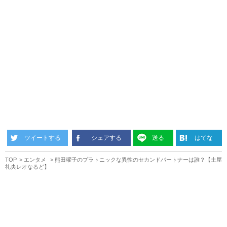
ツイートする
シェアする
送る
はてな
TOP
エンタメ
熊田曜子のプラトニックな異性のセカンドパートナーは誰？【土屋
礼央レオなるど】