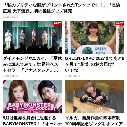
「私のプリティな顔がプリントされたTシャツです！」『長浜
広奈 天下無双』初の番組グッズ発売
2026.08.05
NEW
NEW
ダイアモンド✡ユカイ、「夏休
GREEN×EXPO 2027まであと8
みに読んでみて」世界的ベス
ヶ月！“花博”の魅力届けた
トセラー『アナスタシア』を
い！#2
紹介
2026.08.05
2026.08.05
9月は世界を舞台に活躍する
イルカ、自身作曲の熊本市制
BABYMONSTER！『オールナ
100周年記念ソングをオンエア