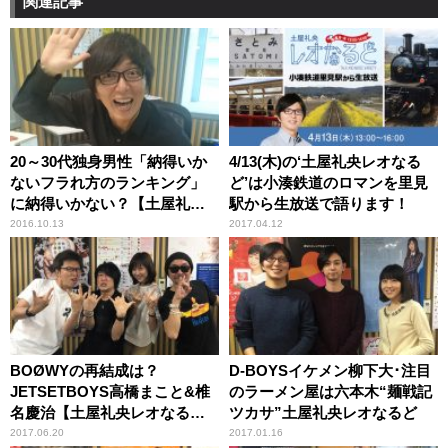
関連記事
20～30代独身男性「納得いか
4/13(木)の‘土屋礼央レオなる
ないフラれ方のランキング」
ど’は小湊鉄道のロマンを里見
に納得いかない？【土屋礼央
駅から生放送で語ります！
レオなるど】
2016.10.13
2017.04.12
BOØWYの再結成は？
D-BOYSイケメン柳下大･注目
JETSETBOYS高橋まこと&椎
のラーメン屋は六本木“麺戦記
名慶治【土屋礼央レオなる
ツカサ”土屋礼央レオなるど
ど】
2017.06.20
2017.01.16