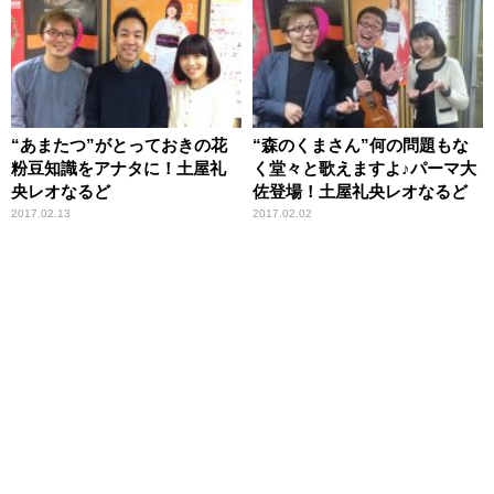
“あまたつ”がとっておきの花
“森のくまさん”何の問題もな
粉豆知識をアナタに！土屋礼
く堂々と歌えますよ♪パーマ大
央レオなるど
佐登場！土屋礼央レオなるど
2017.02.13
2017.02.02