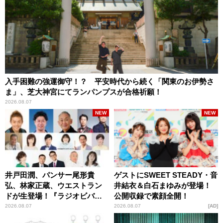
入手困難の強運御守！？ 平安時代から続く「関東のお伊勢さ
ま」、芝大神宮にてランパンプスが合格祈願！
2026.08.07
NEW
NEW
井戸田潤、パンサー尾形貴
ゲストにSWEET STEADY・音
弘、林家正蔵、ウエストラン
井結衣＆白石まゆみが登場！
ドが生登場！『ラジオビバリ
公開収録で素顔全開！
ー昼ズ』
2026.08.07
2026.08.07
AD