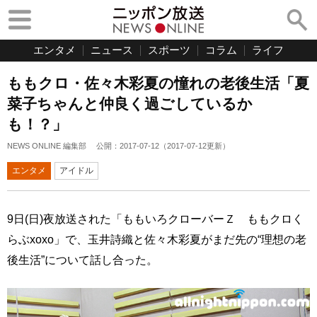
エンタメ
ニュース
スポーツ
コラム
ライフ
ももクロ・佐々木彩夏の憧れの老後生活「夏
菜子ちゃんと仲良く過ごしているか
も！？」
NEWS ONLINE 編集部
公開：
2017-07-12
（
2017-07-12
更新）
エンタメ
アイドル
9日(日)夜放送された「ももいろクローバーＺ ももクロく
らぶxoxo」で、玉井詩織と佐々木彩夏がまだ先の“理想の老
後生活”について話し合った。