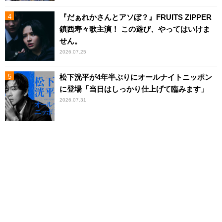
『だぁれかさんとアソぼ？』FRUITS ZIPPER
鎮西寿々歌主演！ この遊び、やってはいけま
せん。
2026.07.25
松下洸平が4年半ぶりにオールナイトニッポン
に登場「当日はしっかり仕上げて臨みます」
2026.07.31