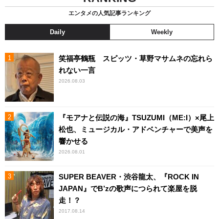
エンタメの人気記事ランキング
Daily
Weekly
笑福亭鶴瓶 スピッツ・草野マサムネの忘れら
れない一言
2026.08.03
『モアナと伝説の海』TSUZUMI（ME:I）×尾上
松也、ミュージカル・アドベンチャーで美声を
響かせる
2026.08.01
SUPER BEAVER・渋谷龍太、『ROCK IN
JAPAN』でB’zの歌声につられて楽屋を脱
走！？
2017.08.14