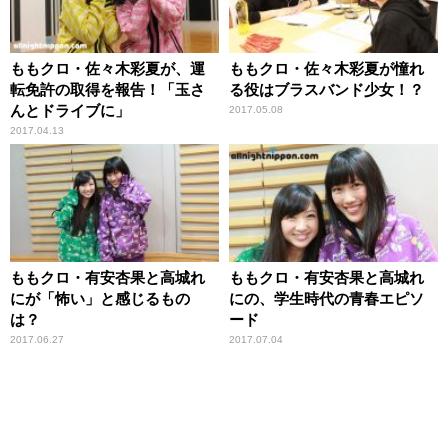
ももクロ・佐々木彩夏が、運
ももクロ・佐々木彩夏が憧れ
転免許の取得を報告！「玉さ
る役はブラスバンド少女！？
んとドライブに」
2017.05.08
2017.04.13
ももクロ・有安杏果と高城れ
ももクロ・有安杏果と高城れ
にが「怖い」と感じるもの
にの、学生時代の青春エピソ
は？
ード
2017.06.27
2017.07.04