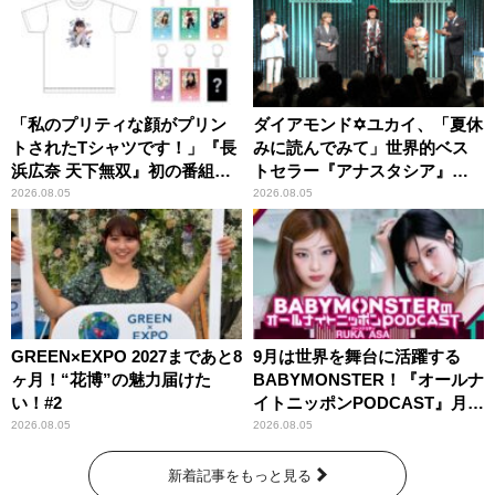
「私のプリティな顔がプリン
ダイアモンド✡ユカイ、「夏休
トされたTシャツです！」『長
みに読んでみて」世界的ベス
浜広奈 天下無双』初の番組グ
トセラー『アナスタシア』を
ッズ発売
紹介
2026.08.05
2026.08.05
GREEN×EXPO 2027まであと8
9月は世界を舞台に活躍する
ヶ月！“花博”の魅力届けた
BABYMONSTER！『オールナ
い！#2
イトニッポンPODCAST』月替
わりパーソナリティ
2026.08.05
2026.08.05
新着記事をもっと見る