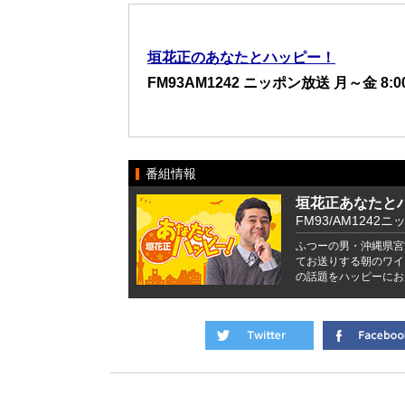
垣花正のあなたとハッピー！
FM93AM1242 ニッポン放送 月～金 8:00
番組情報
垣花正あなたと
FM93/AM1242ニ
ふつーの男・沖縄県宮
てお送りする朝のワイ
の話題をハッピーにお