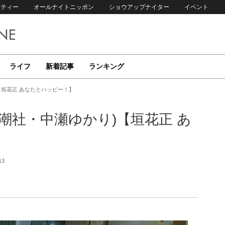
リティー
オールナイトニッポン
ショウアップナイター
イベント
ライフ
新着記事
ランキング
【垣花正 あなたとハッピー！】
潮社・中瀬ゆかり)【垣花正 あ
13