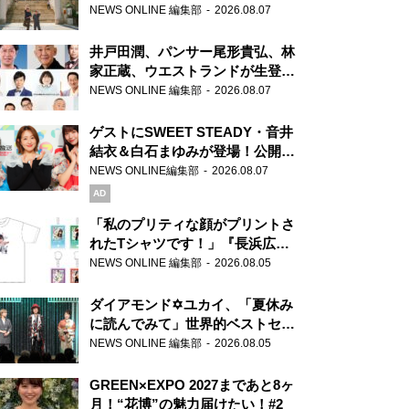
ま」、芝大神宮にてランパンプス
NEWS ONLINE 編集部
2026.08.07
が合格祈願！
井戸田潤、パンサー尾形貴弘、林
家正蔵、ウエストランドが生登
場！『ラジオビバリー昼ズ』
NEWS ONLINE 編集部
2026.08.07
ゲストにSWEET STEADY・音井
結衣＆白石まゆみが登場！公開収
録で素顔全開！
NEWS ONLINE編集部
2026.08.07
AD
「私のプリティな顔がプリントさ
れたTシャツです！」『長浜広奈
天下無双』初の番組グッズ発売
NEWS ONLINE 編集部
2026.08.05
ダイアモンド✡ユカイ、「夏休み
に読んでみて」世界的ベストセラ
ー『アナスタシア』を紹介
NEWS ONLINE 編集部
2026.08.05
GREEN×EXPO 2027まであと8ヶ
月！“花博”の魅力届けたい！#2