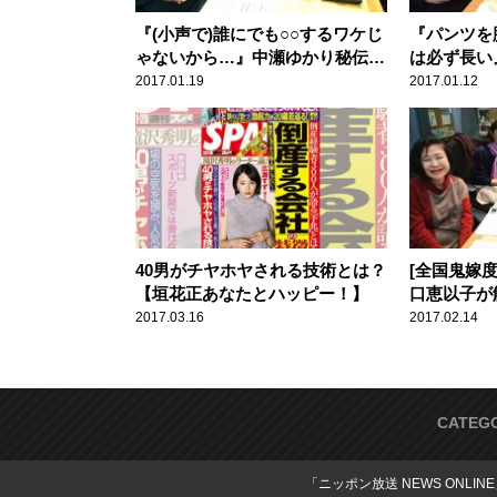
『(小声で)誰にでも○○するワケじ
『パンツを
ゃないから…』中瀬ゆかり秘伝モ
は必ず長い
テテクとは？！【垣花正あなたと
両断！【垣
2017.01.19
2017.01.12
ハッピー！】
ー！】
40男がチヤホヤされる技術とは？
[全国鬼嫁
【垣花正あなたとハッピー！】
口恵以子が
とハッピー
2017.03.16
2017.02.14
CATEG
「ニッポン放送 NEWS ONLIN