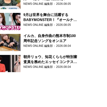
NEWS ONLINE 編集部
2026.08.05
9月は世界を舞台に活躍する
BABYMONSTER！『オールナイ
トニッポンPODCAST』月替わり
NEWS ONLINE 編集部
2026.08.05
パーソナリティ
イルカ、自身作曲の熊本市制100
周年記念ソングをオンエア
NEWS ONLINE 編集部
2026.08.04
朝井リョウ、知花くららが特別審
査員を務めたエッセイコンテスト
の特別番組「#いまあなたに伝え
NEWS ONLINE 編集部
2026.08.04
たいこと」