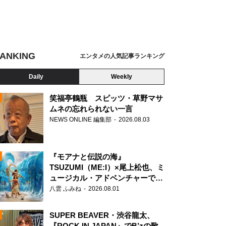
ANKING
エンタメの人気記事ランキング
Daily
Weekly
笑福亭鶴瓶 スピッツ・草野マサ
ムネの忘れられない一言
NEWS ONLINE 編集部
2026.08.03
N
『モアナと伝説の海』
TSUZUMI（ME:I）×尾上松也、ミ
ュージカル・アドベンチャーで美
声を響かせる
八雲 ふみね
2026.08.01
SUPER BEAVER・渋谷龍太、
『ROCK IN JAPAN』でB’zの歌