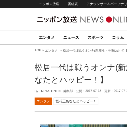
ニッポン放送
番組表
アナウンサー＆パーソナ
エンタメ
ニュース
スポーツ
コラム
TOP
エンタメ
松居一代は戦うオンナ(新潮社・中瀬ゆかり)
松居一代は戦うオンナ(新
なたとハッピー！】
2017-07-13
2017-07-
By -
NEWS ONLINE 編集部
公開：
更新：
エンタメ
垣花正あなたとハッピー！