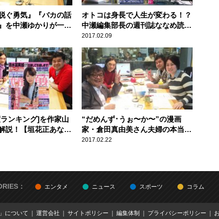
脱ぐ勇気』『バカの話
オトコは身長で人生が変わる！？
』を中瀬ゆかりが一刀
中瀬編集部長の週刊誌ななめ読み
花正あなたとハッピ
【垣花正あなたとハッピー！】
2017.02.09
度ランキング]を作家山
“だめんず･うぉ〜か〜”の漫画
解説！【垣花正あなた
家・倉田真由美さん夫婦の本当に
！】
あった怖い話とは？！【垣花正あ
2017.02.22
なたとハッピー！】
ORIES：
エンタメ
ニュース
スポーツ
コラム
E」について
運営会社
サイトポリシー
編集体制
プライバシーポリシー