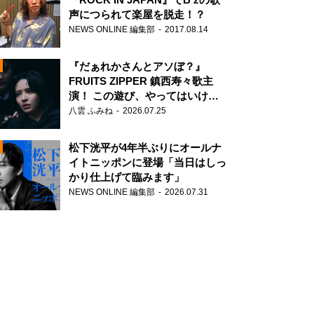
声につられて楽屋を脱走！？
NEWS ONLINE 編集部
2017.08.14
『だぁれかさんとアソぼ？』
FRUITS ZIPPER 鎮西寿々歌主
演！ この遊び、やってはいけま
せん。
八雲 ふみね
2026.07.25
N
松下洸平が4年半ぶりにオールナ
イトニッポンに登場「当日はしっ
かり仕上げて臨みます」
NEWS ONLINE 編集部
2026.07.31
N