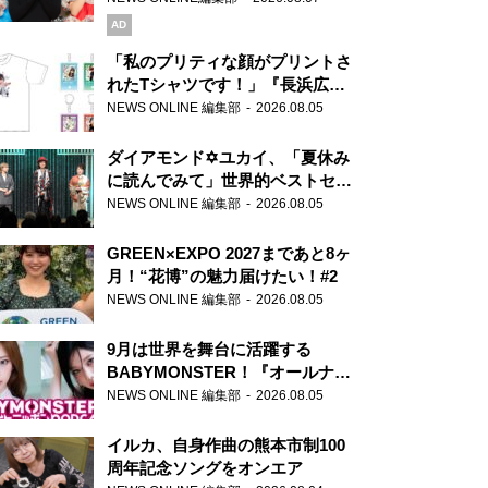
AD
「私のプリティな顔がプリントさ
れたTシャツです！」『長浜広奈
天下無双』初の番組グッズ発売
NEWS ONLINE 編集部
2026.08.05
ダイアモンド✡ユカイ、「夏休み
に読んでみて」世界的ベストセラ
ー『アナスタシア』を紹介
NEWS ONLINE 編集部
2026.08.05
GREEN×EXPO 2027まであと8ヶ
月！“花博”の魅力届けたい！#2
NEWS ONLINE 編集部
2026.08.05
9月は世界を舞台に活躍する
BABYMONSTER！『オールナイ
トニッポンPODCAST』月替わり
NEWS ONLINE 編集部
2026.08.05
パーソナリティ
イルカ、自身作曲の熊本市制100
周年記念ソングをオンエア