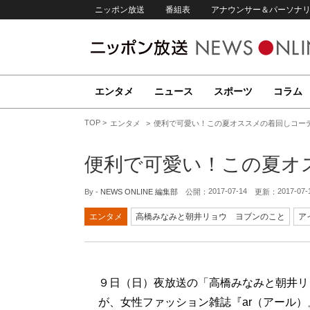
ニッポン放送
番組表
アナウンサー＆パーソナ
エンタメ
ニュース
スポーツ
コラム
TOP
エンタメ
便利で可愛い！この夏オススメの着回しコー
便利で可愛い！この夏オ
2017-07-14
2017-07-
By -
NEWS ONLINE 編集部
公開：
更新：
エンタメ
高橋みなみと朝井リョウ ヨブンのこと
ア
９日（日）夜放送の「高橋みなみと朝井リ
が、女性ファッション雑誌『ar（アール