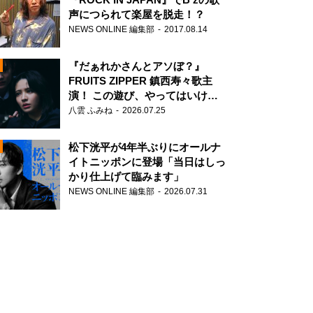
声につられて楽屋を脱走！？
NEWS ONLINE 編集部
2017.08.14
『だぁれかさんとアソぼ？』
FRUITS ZIPPER 鎮西寿々歌主
演！ この遊び、やってはいけま
せん。
八雲 ふみね
2026.07.25
N
松下洸平が4年半ぶりにオールナ
イトニッポンに登場「当日はしっ
かり仕上げて臨みます」
NEWS ONLINE 編集部
2026.07.31
N