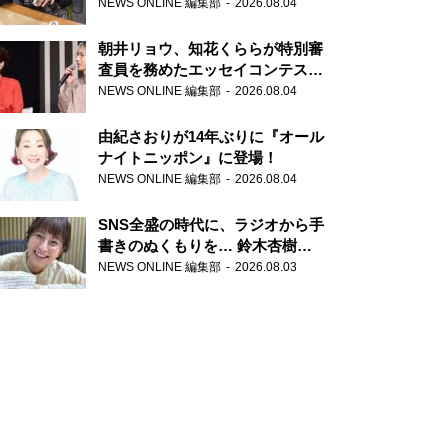
NEWS ONLINE 編集部
2026.08.04
朝井リョウ、知花くららが特別審
査員を務めたエッセイコンテスト
の特別番組「#いまあなたに伝え
NEWS ONLINE 編集部
2026.08.04
たいこと」
由紀さおりが14年ぶりに『オール
ナイトニッポン』に登場！
NEWS ONLINE 編集部
2026.08.04
SNS全盛の時代に、ラジオから手
書きのぬくもりを… 鈴木杏樹の
直筆はがきが届く！
NEWS ONLINE 編集部
2026.08.03
『MUSIC10』こちら有楽町駅前
郵便局