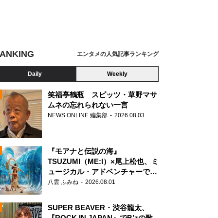
ANKING
エンタメの人気記事ランキング
Daily
Weekly
笑福亭鶴瓶 スピッツ・草野マサ
ムネの忘れられない一言
NEWS ONLINE 編集部
2026.08.03
N
『モアナと伝説の海』
TSUZUMI（ME:I）×尾上松也、ミ
ュージカル・アドベンチャーで美
声を響かせる
八雲 ふみね
2026.08.01
SUPER BEAVER・渋谷龍太、
『ROCK IN JAPAN』でB’zの歌