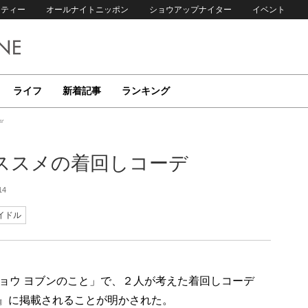
リティー
オールナイトニッポン
ショウアップナイター
イベント
ライフ
新着記事
ランキング
デ
ススメの着回しコーデ
14
イドル
ョウ ヨブンのこと」で、２人が考えた着回しコーデ
）』に掲載されることが明かされた。