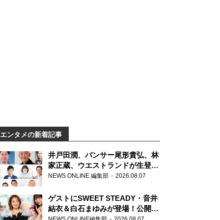
エンタメの新着記事
井戸田潤、パンサー尾形貴弘、林
家正蔵、ウエストランドが生登
場！『ラジオビバリー昼ズ』
NEWS ONLINE 編集部
2026.08.07
ゲストにSWEET STEADY・音井
結衣＆白石まゆみが登場！公開収
録で素顔全開！
NEWS ONLINE編集部
2026.08.07