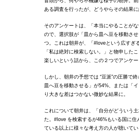
冒頭から、何やら不機嫌な様子の朝井。前回
ある調査を行ったが、どうやらその結果に
そのアンケートは、「本当にやることがな
ので、選択肢が「皿から皿へ豆を移動させる
つ。これは朝井が、「#loveという広す
「私は絶対に検索しない。」と物申したこ
楽しいという話から、この２つでアンケー
しかし、朝井の予想では “豆派”の圧勝で
皿へ豆を移動させる」が54%、または「イン
り大きな差はつかない微妙な結果に。
これについて朝井は、「自分がどういう土
た。#love を検索するが46%もいる国
ている以上に様々な考え方の人が聴いてい