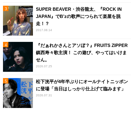
SUPER BEAVER・渋谷龍太、『ROCK IN
JAPAN』でB’zの歌声につられて楽屋を脱
走！？
2017.08.14
『だぁれかさんとアソぼ？』FRUITS ZIPPER
鎮西寿々歌主演！ この遊び、やってはいけま
せん。
2026.07.25
松下洸平が4年半ぶりにオールナイトニッポン
に登場「当日はしっかり仕上げて臨みます」
2026.07.31