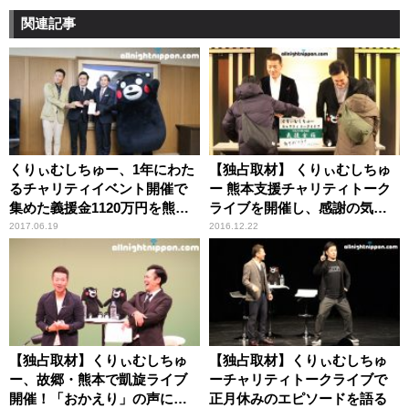
関連記事
くりぃむしちゅー、1年にわた
【独占取材】 くりぃむしちゅ
るチャリティイベント開催で
ー 熊本支援チャリティトーク
集めた義援金1120万円を熊本
ライブを開催し、感謝の気持
県知事に届ける
ちを伝える
2017.06.19
2016.12.22
【独占取材】くりぃむしちゅ
【独占取材】くりぃむしちゅ
ー、故郷・熊本で凱旋ライブ
ーチャリティトークライブで
開催！「おかえり」の声に感
正月休みのエピソードを語る