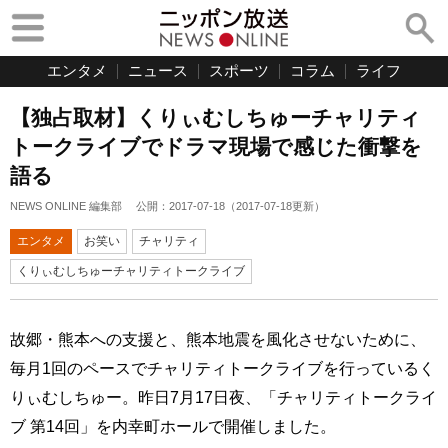
エンタメ
ニュース
スポーツ
コラム
ライフ
【独占取材】くりぃむしちゅーチャリティ
トークライブでドラマ現場で感じた衝撃を
語る
NEWS ONLINE 編集部
公開：
2017-07-18
（
2017-07-18
更新）
エンタメ
お笑い
チャリティ
くりぃむしちゅーチャリティトークライブ
故郷・熊本への支援と、熊本地震を風化させないために、
毎月1回のペースでチャリティトークライブを行っているく
りぃむしちゅー。昨日7月17日夜、「チャリティトークライ
ブ 第14回」を内幸町ホールで開催しました。