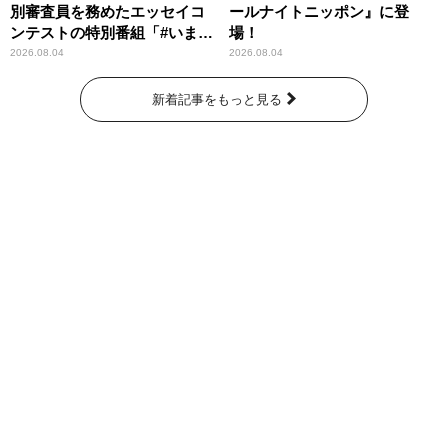
別審査員を務めたエッセイコ
ールナイトニッポン』に登
ンテストの特別番組「#いまあ
場！
なたに伝えたいこと」
2026.08.04
2026.08.04
新着記事をもっと見る