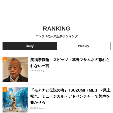
RANKING
エンタメの人気記事ランキング
Daily
Weekly
笑福亭鶴瓶 スピッツ・草野マサムネの忘れら
れない一言
2026.08.03
『モアナと伝説の海』TSUZUMI（ME:I）×尾上
松也、ミュージカル・アドベンチャーで美声を
響かせる
2026.08.01