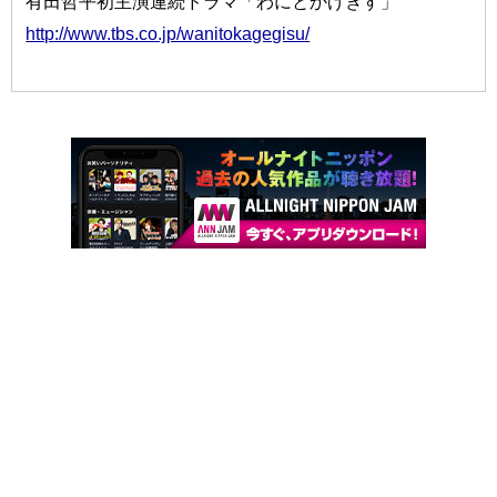
有田哲平初主演連続ドラマ「わにとかげぎす」
http://www.tbs.co.jp/wanitokagegisu/