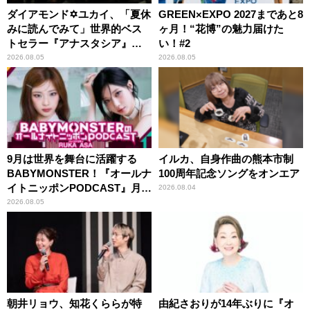
ダイアモンド✡ユカイ、「夏休
GREEN×EXPO 2027まであと8
みに読んでみて」世界的ベス
ヶ月！“花博”の魅力届けた
トセラー『アナスタシア』を
い！#2
紹介
2026.08.05
2026.08.05
9月は世界を舞台に活躍する
イルカ、自身作曲の熊本市制
BABYMONSTER！『オールナ
100周年記念ソングをオンエア
イトニッポンPODCAST』月替
2026.08.04
わりパーソナリティ
2026.08.05
朝井リョウ、知花くららが特
由紀さおりが14年ぶりに『オ