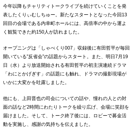
今年以降もチャリティトークライブを続けていくことを発
表したくりぃむしちゅー。新たなスタートとなった今回13
回目の会場である内幸町ホールには、高倍率の中から運よ
く観覧できた約150人が訪れました。
オープニングは「しゃべくり007」収録後に有田哲平が毎回
開いている”反省会”の話題からスタート。また、明日7月19
日（水）より放送開始される有田哲平の初主演連続ドラマ
「わにとかげぎす」の話題にも触れ、ドラマの撮影現場が
いかに大変かを吐露しました。
他にも、上田晋也の司会についての話や、憧れの人との対
面の話など2時間にわたりトークを繰り広げ、会場に笑顔を
届けました。そして、トーク終了後には、ロビーで募金活
動を実施し、感謝の気持ちを伝えました。