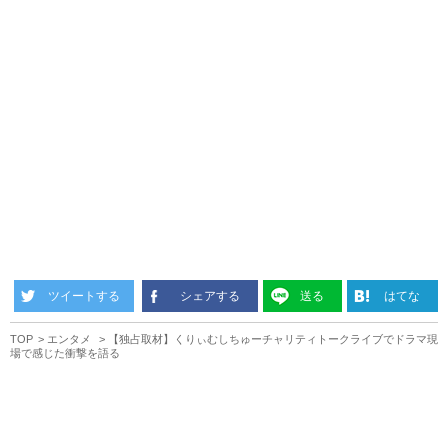
ツイートする
シェアする
送る
はてな
TOP
エンタメ
【独占取材】くりぃむしちゅーチャリティトークライブでドラマ現
場で感じた衝撃を語る