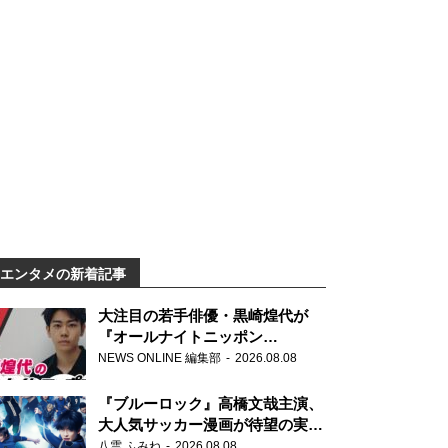
エンタメの新着記事
大注目の若手俳優・黒崎煌代が
『オールナイトニッポン
0(ZERO)』に初登場「今からとて
NEWS ONLINE 編集部
2026.08.08
もワクワクしております！」
『ブルーロック』高橋文哉主演、
大人気サッカー漫画が待望の実写
映画に
八雲 ふみね
2026.08.08