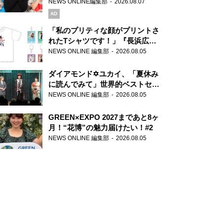
録で素顔全開！
NEWS ONLINE編集部
2026.08.07
AD
「私のプリティな顔がプリントさ
れたTシャツです！」『長浜広奈
天下無双』初の番組グッズ発売
NEWS ONLINE 編集部
2026.08.05
ダイアモンド✡ユカイ、「夏休み
に読んでみて」世界的ベストセラ
ー『アナスタシア』を紹介
NEWS ONLINE 編集部
2026.08.05
GREEN×EXPO 2027まであと8ヶ
月！“花博”の魅力届けたい！#2
NEWS ONLINE 編集部
2026.08.05