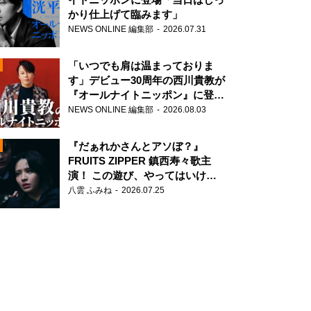
かり仕上げて臨みます」
NEWS ONLINE 編集部
2026.07.31
「いつでも肩は温まっておりま
す」デビュー30周年の西川貴教が
『オールナイトニッポン』に登
場！
NEWS ONLINE 編集部
2026.08.03
N
『だぁれかさんとアソぼ？』
FRUITS ZIPPER 鎮西寿々歌主
演！ この遊び、やってはいけま
せん。
八雲 ふみね
2026.07.25
N