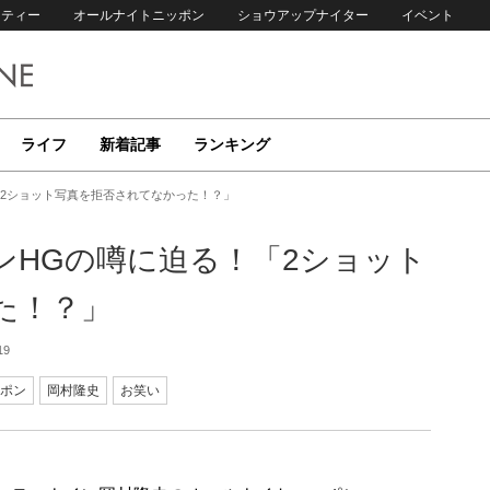
リティー
オールナイトニッポン
ショウアップナイター
イベント
ライフ
新着記事
ランキング
2ショット写真を拒否されてなかった！？」
ンHGの噂に迫る！「2ショット
た！？」
19
ポン
岡村隆史
お笑い