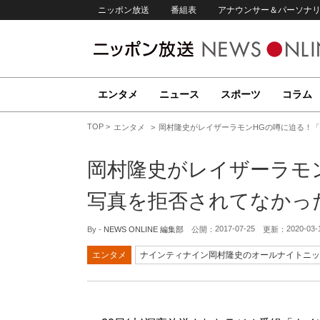
ニッポン放送
番組表
アナウンサー＆パーソナ
エンタメ
ニュース
スポーツ
コラム
TOP
エンタメ
岡村隆史がレイザーラモンHGの噂に迫る！「
岡村隆史がレイザーラモ
写真を拒否されてなかっ
2017-07-25
2020-03-
By -
NEWS ONLINE 編集部
公開：
更新：
エンタメ
ナインティナイン岡村隆史のオールナイトニッ