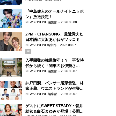
『中島健人のオールナイトニッポ
ン』放送決定！
NEWS ONLINE 編集部
2026.08.08
2PM・CHANSUNG、最近覚えた
日本語に大沢あかねがツッコミ
NEWS ONLINE編集部
2026.08.07
AD
入手困難の強運御守！？ 平安時
代から続く「関東のお伊勢さ
ま」、芝大神宮にてランパンプス
NEWS ONLINE 編集部
2026.08.07
が合格祈願！
井戸田潤、パンサー尾形貴弘、林
家正蔵、ウエストランドが生登
場！『ラジオビバリー昼ズ』
NEWS ONLINE 編集部
2026.08.07
ゲストにSWEET STEADY・音井
結衣＆白石まゆみが登場！公開収