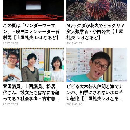
この夏は「ワンダーウーマ
Myラクダが花火でビックリ？
ン」・映画コメンテーター有
変人類学者・小西公大【土屋
村昆【土屋礼央 レオなるど】
礼央 レオなるど】
2017.07.27
2017.07.27
豊田議員、上西議員、松居一
ビビる大木芸人仲間と海でナ
代さん、彼女たちはなにを怒
ンパ、相手にされないホロ苦
ってる？社会学者・古市憲寿
い記憶【土屋礼央レオなる
【土屋礼央レオなるど】
ど】
2017.07.27
2017.07.20