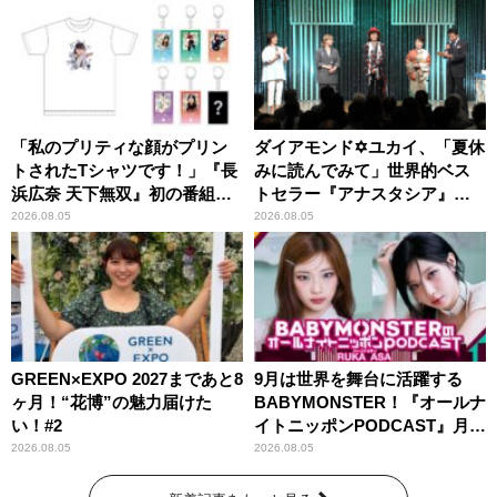
「私のプリティな顔がプリン
ダイアモンド✡ユカイ、「夏休
トされたTシャツです！」『長
みに読んでみて」世界的ベス
浜広奈 天下無双』初の番組グ
トセラー『アナスタシア』を
ッズ発売
紹介
2026.08.05
2026.08.05
GREEN×EXPO 2027まであと8
9月は世界を舞台に活躍する
ヶ月！“花博”の魅力届けた
BABYMONSTER！『オールナ
い！#2
イトニッポンPODCAST』月替
わりパーソナリティ
2026.08.05
2026.08.05