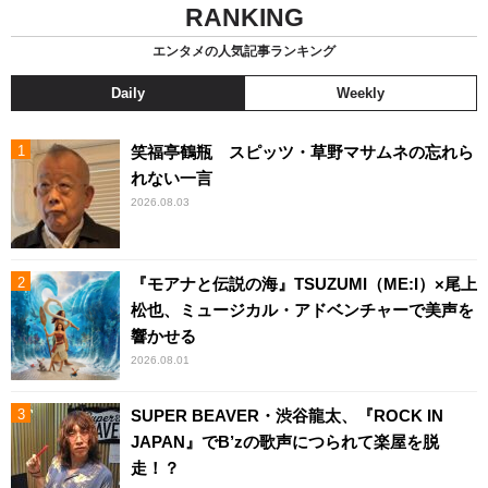
RANKING
エンタメの人気記事ランキング
Daily
Weekly
笑福亭鶴瓶 スピッツ・草野マサムネの忘れら
れない一言
2026.08.03
『モアナと伝説の海』TSUZUMI（ME:I）×尾上
松也、ミュージカル・アドベンチャーで美声を
響かせる
2026.08.01
SUPER BEAVER・渋谷龍太、『ROCK IN
JAPAN』でB’zの歌声につられて楽屋を脱
走！？