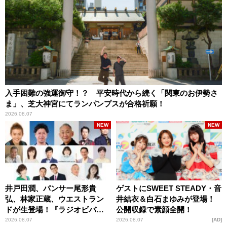
入手困難の強運御守！？ 平安時代から続く「関東のお伊勢さ
ま」、芝大神宮にてランパンプスが合格祈願！
2026.08.07
NEW
NEW
井戸田潤、パンサー尾形貴
ゲストにSWEET STEADY・音
弘、林家正蔵、ウエストラン
井結衣＆白石まゆみが登場！
ドが生登場！『ラジオビバリ
公開収録で素顔全開！
ー昼ズ』
2026.08.07
2026.08.07
AD