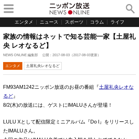
エンタメ
ニュース
スポーツ
コラム
ライフ
家族の情報はネットで知る芸能一家【土屋礼
央 レオなるど】
NEWS ONLINE 編集部
公開：
2017-08-03
（
2017-08-03
更新）
エンタメ
土屋礼央レオなるど
FM93AM1242ニッポン放送のお昼の番組『
土屋礼央レオな
るど
』
8/2(木)の放送には、ゲストにIMALUさんが登場！
LULU Xとして配信限定ミニアルバム『Do I』をリリースし
たIMALUさん。