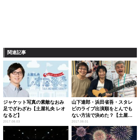
関連記事
ジャケット写真の素敵なおみ
山下達郎・浜田省吾・スタレ
足でざわざわ【土屋礼央 レオ
ビのライブ出演順をとんでも
なるど】
ない方法で決めた？【土屋礼
央 レオなるど】
2017.08.03
2017.08.01