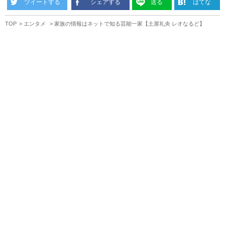
ツイートする
シェアする
送る
はてな
TOP
エンタメ
家族の情報はネットで知る芸能一家【土屋礼央 レオなるど】