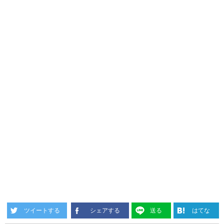
ツイートする
シェアする
送る
はてな