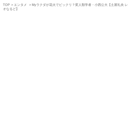
TOP
エンタメ
Myラクダが花火でビックリ？変人類学者・小西公大【土屋礼央 レ
オなるど】