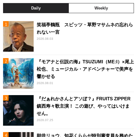
Daily
Weekly
笑福亭鶴瓶 スピッツ・草野マサムネの忘れら
れない一言
2026.08.03
『モアナと伝説の海』TSUZUMI（ME:I）×尾上
松也、ミュージカル・アドベンチャーで美声を
響かせる
2026.08.01
『だぁれかさんとアソぼ？』FRUITS ZIPPER
鎮西寿々歌主演！ この遊び、やってはいけま
せん。
2026.07.25
朝井リョウ、知花くららが特別審査員を務めた