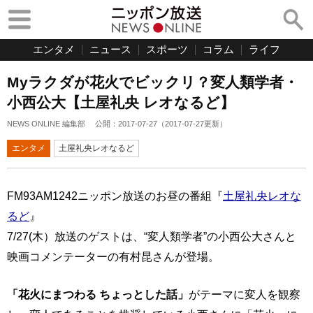
エンタメ
ニュース
スポーツ
コラム
ライフ
Myラクダが花火でビックリ？変人類学者・
小西公大【土屋礼央 レオなるど】
NEWS ONLINE 編集部
公開：
2017-07-27
（
2017-07-27
更新）
エンタメ
土屋礼央レオなるど
FM93AM1242ニッポン放送のお昼の番組『
土屋礼央レオな
るど
』
7/27(木）放送のゲストは、“変人類学者”の小西公大さんと
映画コメンテーターの有村昆さんが登場。
「花火にまつわる ちょっとした話」
がテーマに変人を観察