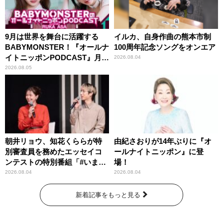
9月は世界を舞台に活躍する
イルカ、自身作曲の熊本市制
BABYMONSTER！『オールナ
100周年記念ソングをオンエア
イトニッポンPODCAST』月替
2026.08.04
わりパーソナリティ
2026.08.05
朝井リョウ、知花くららが特
由紀さおりが14年ぶりに『オ
別審査員を務めたエッセイコ
ールナイトニッポン』に登
ンテストの特別番組「#いまあ
場！
なたに伝えたいこと」
2026.08.04
2026.08.04
新着記事をもっと見る