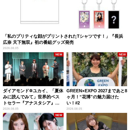
「私のプリティな顔がプリントされたTシャツです！」『長浜
広奈 天下無双』初の番組グッズ発売
2026.08.05
NEW
NEW
ダイアモンド✡ユカイ、「夏休
GREEN×EXPO 2027まであと8
みに読んでみて」世界的ベス
ヶ月！“花博”の魅力届けた
トセラー『アナスタシア』を
い！#2
紹介
2026.08.05
2026.08.05
NEW