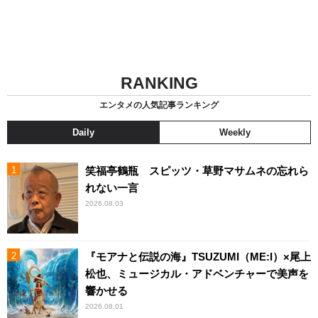
RANKING
エンタメの人気記事ランキング
Daily
Weekly
笑福亭鶴瓶 スピッツ・草野マサムネの忘れら
れない一言
2026.08.03
『モアナと伝説の海』TSUZUMI（ME:I）×尾上
松也、ミュージカル・アドベンチャーで美声を
響かせる
2026.08.01