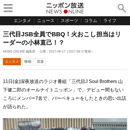
エンタメ
ニュース
スポーツ
コラム
ライフ
三代目JSB全員でBBQ！火おこし担当はリ
ーダーの小林直己！？
NEWS ONLINE 編集部
公開：
2017-08-17
（
2017-08-17
更新）
エンタメ
映画
音楽
11日(金)深夜放送のラジオ番組「三代目J Soul Brothers 山
下健二郎のオールナイトニッポン」で、デビュー間もない
ころにメンバー7名で、バーベキューをしたときの思い出話
が語られた。