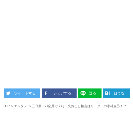
ツイートする
シェアする
送る
はてな
TOP
エンタメ
三代目JSB全員でBBQ！火おこし担当はリーダーの小林直己！？