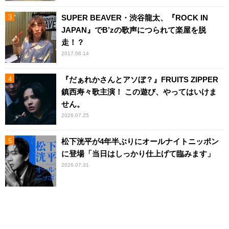
SUPER BEAVER・渋谷龍太、『ROCK IN
JAPAN』でB’zの歌声につられて楽屋を脱
走！？
2017.08.14
『だぁれかさんとアソぼ？』FRUITS ZIPPER
鎮西寿々歌主演！ この遊び、やってはいけま
せん。
2026.07.25
松下洸平が4年半ぶりにオールナイトニッポン
に登場「当日はしっかり仕上げて臨みます」
2026.07.31