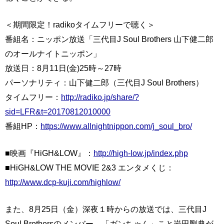
＜期間限定！radikoタイムフリーで聴く＞
番組名：ニッポン放送「三代目J Soul Brothers 山下健二郎
のオールナイトニッポン」
放送日：8月11日(金)25時～27時
パーソナリティ：山下健二郎（三代目J Soul Brothers）
タイムフリー：
http://radiko.jp/share/?
sid=LFR&t=20170812010000
番組HP：
https://www.allnightnippon.com/j_soul_bro/
■映画『HiGH&LOW』：
http://high-low.jp/index.php
■HiGH&LOW THE MOVIE 2&3 エンタメくじ：
http://www.dcp-kuji.com/highlow/
また、8月25日（金）深夜１時からの放送では、三代目J
Soul Brothersのメンバー、「ガンちゃん」こと岩田剛典が