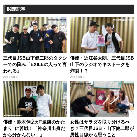
関連記事
三代目JSB山下健二郎のタクシ
俳優・近江谷太朗、三代目JSB
ーでの悩み「EXILEの人って言
山下のラジオでキストークを
われる」
炸裂！？
2017.08.09
2017.08.08
俳優・鈴木伸之が“遠慮のかた
女性はサラダを取り分けるべ
まり”に苦戦！「神奈川出身だ
き？三代目JSB・山下健二郎が
から分かんない…」
男性目線から思うこと