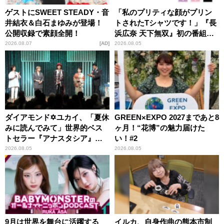
ゲストにSWEET STEADY・音
「私のプリティな顔がプリン
井結衣＆白石まゆみが登場！
トされたTシャツです！」『長
公開収録で素顔全開！
浜広奈 天下無双』初の番組グ
ッズ発売
2026.08.07
AD
2026.08.05
ダイアモンド✡ユカイ、「夏休
GREEN×EXPO 2027まであと8
みに読んでみて」世界的ベス
ヶ月！“花博”の魅力届けた
トセラー『アナスタシア』を
い！#2
紹介
2026.08.05
2026.08.05
9月は世界を舞台に活躍する
イルカ、自身作曲の熊本市制