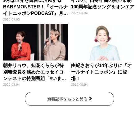
9月は世界を舞台に活躍する
イルカ、自身作曲の熊本市制
BABYMONSTER！『オールナ
100周年記念ソングをオンエア
イトニッポンPODCAST』月替
2026.08.04
わりパーソナリティ
2026.08.05
朝井リョウ、知花くららが特
由紀さおりが14年ぶりに『オ
別審査員を務めたエッセイコ
ールナイトニッポン』に登
ンテストの特別番組「#いまあ
場！
なたに伝えたいこと」
2026.08.04
2026.08.04
新着記事をもっと見る