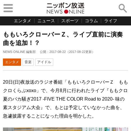
エンタメ
ニュース
スポーツ
コラム
ライフ
ももいろクローバーＺ、ライブ直前に演奏
曲を追加！？
NEWS ONLINE 編集部
公開：
2017-08-22
（
2017-08-22
更新）
エンタメ
音楽
アイドル
20日(日)夜放送のラジオ番組「ももいろクローバーＺ もも
クロくらぶxoxo」で、今月8月に行われたライブ『ももクロ
夏のバカ騒ぎ2017 -FIVE THE COLOR Road to 2020- 味の
素スタジアム大会』で、もとは予定していなかった曲を、
急遽披露することになった理由を明かした。