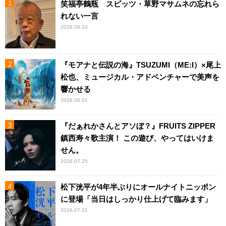
笑福亭鶴瓶 スピッツ・草野マサムネの忘れら
れない一言
2026.08.03
『モアナと伝説の海』TSUZUMI（ME:I）×尾上
松也、ミュージカル・アドベンチャーで美声を
響かせる
2026.08.01
『だぁれかさんとアソぼ？』FRUITS ZIPPER
鎮西寿々歌主演！ この遊び、やってはいけま
せん。
2026.07.25
松下洸平が4年半ぶりにオールナイトニッポン
に登場「当日はしっかり仕上げて臨みます」
2026.07.31