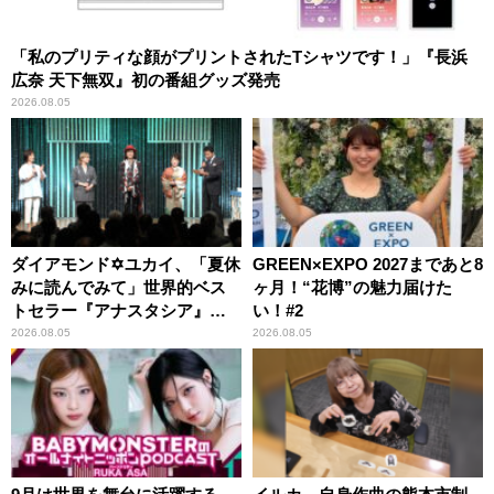
「私のプリティな顔がプリントされたTシャツです！」『長浜
広奈 天下無双』初の番組グッズ発売
2026.08.05
ダイアモンド✡ユカイ、「夏休
GREEN×EXPO 2027まであと8
みに読んでみて」世界的ベス
ヶ月！“花博”の魅力届けた
トセラー『アナスタシア』を
い！#2
紹介
2026.08.05
2026.08.05