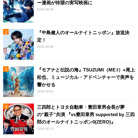
ー漫画が待望の実写映画に
2026.08.08
『中島健人のオールナイトニッポン』放送決
定！
2026.08.08
『モアナと伝説の海』TSUZUMI（ME:I）×尾上
松也、ミュージカル・アドベンチャーで美声を
響かせる
2026.08.01
三四郎とトヨタ自動車・豊田章男会長が夢
の“親子”共演 『vs豊田章男 supported by 三四
郎のオールナイトニッポン0(ZERO)』
2026.06.13