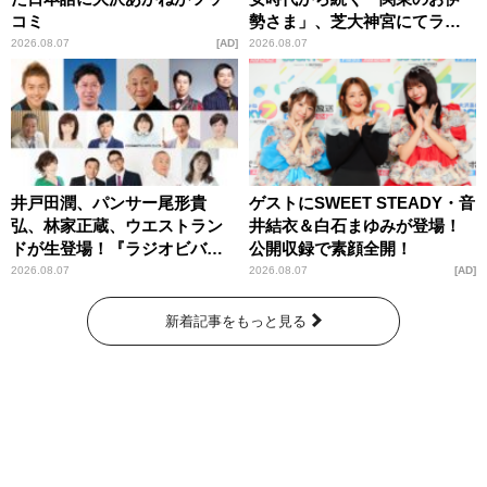
コミ
勢さま」、芝大神宮にてラン
パンプスが合格祈願！
2026.08.07
AD
2026.08.07
井戸田潤、パンサー尾形貴
ゲストにSWEET STEADY・音
弘、林家正蔵、ウエストラン
井結衣＆白石まゆみが登場！
ドが生登場！『ラジオビバリ
公開収録で素顔全開！
ー昼ズ』
2026.08.07
2026.08.07
AD
新着記事をもっと見る