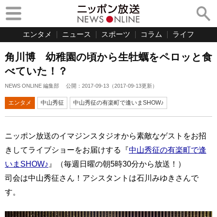
エンタメ
ニュース
スポーツ
コラム
ライフ
角川博 幼稚園の頃から生牡蠣をペロッと食
べていた！？
NEWS ONLINE 編集部
公開：
2017-09-13
（
2017-09-13
更新）
エンタメ
中山秀征
中山秀征の有楽町で逢いまSHOW♪
ニッポン放送のイマジンスタジオから素敵なゲストをお招
きしてライブショーをお届けする『
中山秀征の有楽町で逢
いまSHOW♪
』（毎週日曜の朝5時30分から放送！）
司会は中山秀征さん！アシスタントは石川みゆきさんで
す。