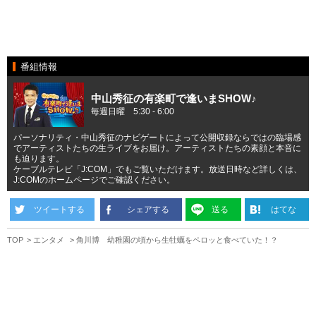
番組情報
中山秀征の有楽町で逢いまSHOW♪
毎週日曜 5:30 - 6:00
パーソナリティ・中山秀征のナビゲートによって公開収録ならではの臨場感
でアーティストたちの生ライブをお届け。アーティストたちの素顔と本音に
も迫ります。
ケーブルテレビ「J:COM」でもご覧いただけます。放送日時など詳しくは、
J:COMのホームページでご確認ください。
ツイートする
シェアする
送る
はてな
TOP
エンタメ
角川博 幼稚園の頃から生牡蠣をペロッと食べていた！？