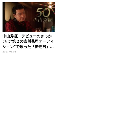
中山秀征 デビューのきっか
けは”第２の吉川晃司オーディ
ション”で歌った『夢芝居』だ
った！？【中山秀征の有楽町
2017.08.03
で逢いまSHOW♪】