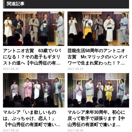
関連記事
アントニオ古賀 63歳でパパ
芸能生活58周年のアントニオ
になる！？その息子もギタリ
古賀 Mr.マリックのハンドパ
ストの道へ【中山秀征の有楽
ワーで生まれ変わった！？
町で逢いまSHOW♪】
【中山秀征の有楽町で逢いま
2017.08.30
2017.08.23
SHOW♪】
マルシア「いま欲しいもの
マルシア来年30周年。初心に
は、ぶっちゃけ、恋人！」
戻って歌手で頑張ります【中
【中山秀征の有楽町で逢いま
山秀征の有楽町で逢いま
SHOW♪】
SHOW♪】
2017.08.16
2017.08.09