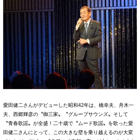
愛田健二さんがデビューした昭和42年は、橋幸夫、舟木一
夫、西郷輝彦の〝御三家〟〝グループサウンズ〟そして
〝青春歌謡〟が全盛！二十歳で〝ムード歌謡〟を歌った愛
田健二さんにとって、この大きな壁を乗り越えるのが大変