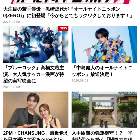
大注目の若手俳優・黒崎煌代が『オールナイトニッポン
0(ZERO)』に初登場「今からとてもワクワクしております！」
2026.08.08
NEW
『ブルーロック』高橋文哉主
『中島健人のオールナイトニ
演、大人気サッカー漫画が待
ッポン』放送決定！
望の実写映画に
2026.08.08
2026.08.08
2PM・CHANSUNG、最近覚え
入手困難の強運御守！？ 平
た日本語に大沢あかねがツッ
安時代から続く「関東のお伊