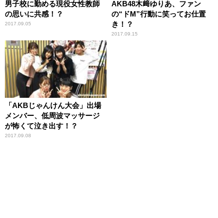
男子校に勤める現役女性教師
AKB48木﨑ゆりあ、ファン
の思いに共感！？
の“ドM”行動に笑ってお仕置
き！？
2017.09.05
2017.09.15
「AKBじゃんけん大会」出場
メンバー、低周波マッサージ
が怖くて泣き出す！？
2017.09.08