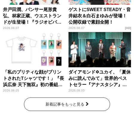
井戸田潤、パンサー尾形貴
ゲストにSWEET STEADY・音
弘、林家正蔵、ウエストラン
井結衣＆白石まゆみが登場！
ドが生登場！『ラジオビバリ
公開収録で素顔全開！
ー昼ズ』
2026.08.07
2026.08.07
AD
「私のプリティな顔がプリン
ダイアモンド✡ユカイ、「夏休
トされたTシャツです！」『長
みに読んでみて」世界的ベス
浜広奈 天下無双』初の番組グ
トセラー『アナスタシア』を
ッズ発売
紹介
2026.08.05
2026.08.05
新着記事をもっと見る