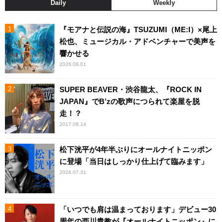
Daily
Weekly
『モアナと伝説の海』TSUZUMI（ME:I）×尾上
松也、ミュージカル・アドベンチャーで美声を
響かせる
2026.08.01
SUPER BEAVER・渋谷龍太、『ROCK IN
JAPAN』でB’zの歌声につられて楽屋を脱
走！？
2017.08.14
松下洸平が4年半ぶりにオールナイトニッポン
に登場「当日はしっかり仕上げて臨みます」
2026.07.31
「いつでも肩は温まっております」デビュー30
周年の西川貴教が『オールナイトニッポン』に