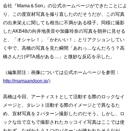
会社『Mama＆Son』の公式ホームページができたことによ
り、この度宣材写真を撮り直したのだそうだが、この写真
の出来栄えに関しても相当に不満がある様子。同様に撮影
したAKB48の向井地美音や加藤玲奈の写真を朝井に見せる
と、「オシャレ！」「かわいい！」とリアクションしてい
く中で、高橋の写真を見た瞬間「あれっ…なんだろう？高
橋さんだけPTA感がある…」と微妙な反応を示した。
（編集部注：画像については公式ホームページを参照：
http://mamaandson.jp/
）
高橋は今回、アーティストとして活動する際のロックなイ
メージと、タレント活動する際のイメージとで異なるた
め、宣材写真を２パターン撮影したのだそう。しかし、ロ
ックな出で立ちで撮影されたカッコイイ写真はここでは使
われず、なぜかもう１つのパターンが使われたそうだが、