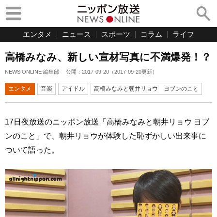
エンタメ
ニュース
スポーツ
コラム
ライフ
高橋みなみ、新しい宣材写真に不満爆発！？
NEWS ONLINE 編集部
公開：
2017-09-20
（
2017-09-20
更新）
エンタメ
音楽
アイドル
高橋みなみと朝井リョウ ヨブンのこと
17日夜放送のニッポン放送「高橋みなみと朝井リョウ ヨブ
ンのこと」で、朝井リョウが体験した恥ずかしい出来事に
ついて語った。