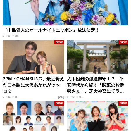
『中島健人のオールナイトニッポン』放送決定！
2026.08.08
NEW
NEW
2PM・CHANSUNG、最近覚え
入手困難の強運御守！？ 平
た日本語に大沢あかねがツッ
安時代から続く「関東のお伊
コミ
勢さま」、芝大神宮にてラン
パンプスが合格祈願！
2026.08.07
AD
2026.08.07
NEW
NEW