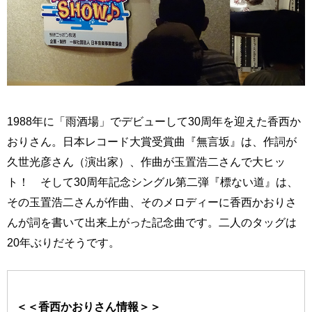
1988年に「雨酒場」でデビューして30周年を迎えた香西か
おりさん。日本レコード大賞受賞曲『無言坂』は、作詞が
久世光彦さん（演出家）、作曲が玉置浩二さんで大ヒッ
ト！ そして30周年記念シングル第二弾『標ない道』は、
その玉置浩二さんが作曲、そのメロディーに香西かおりさ
んが詞を書いて出来上がった記念曲です。二人のタッグは
20年ぶりだそうです。
＜＜香西かおりさん情報＞＞