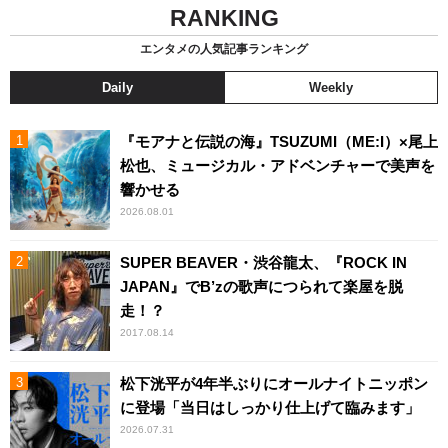
RANKING
エンタメの人気記事ランキング
Daily
Weekly
『モアナと伝説の海』TSUZUMI（ME:I）×尾上
松也、ミュージカル・アドベンチャーで美声を
響かせる
2026.08.01
SUPER BEAVER・渋谷龍太、『ROCK IN
JAPAN』でB’zの歌声につられて楽屋を脱
走！？
2017.08.14
松下洸平が4年半ぶりにオールナイトニッポン
に登場「当日はしっかり仕上げて臨みます」
2026.07.31