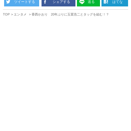
ツイートする
シェアする
送る
はてな
TOP
エンタメ
香西かおり 20年ぶりに玉置浩二とタッグを組む！？