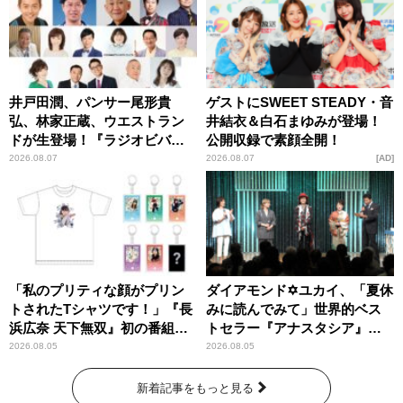
井戸田潤、パンサー尾形貴
ゲストにSWEET STEADY・音
弘、林家正蔵、ウエストラン
井結衣＆白石まゆみが登場！
ドが生登場！『ラジオビバリ
公開収録で素顔全開！
ー昼ズ』
2026.08.07
2026.08.07
AD
「私のプリティな顔がプリン
ダイアモンド✡ユカイ、「夏休
トされたTシャツです！」『長
みに読んでみて」世界的ベス
浜広奈 天下無双』初の番組グ
トセラー『アナスタシア』を
ッズ発売
紹介
2026.08.05
2026.08.05
新着記事をもっと見る