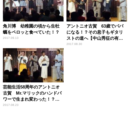
角川博 幼稚園の頃から生牡
アントニオ古賀 63歳でパパ
蠣をペロッと食べていた！？
になる！？その息子もギタリ
ストの道へ【中山秀征の有楽
2017.09.13
町で逢いまSHOW♪】
2017.08.30
芸能生活58周年のアントニオ
古賀 Mr.マリックのハンドパ
ワーで生まれ変わった！？
【中山秀征の有楽町で逢いま
2017.08.23
SHOW♪】