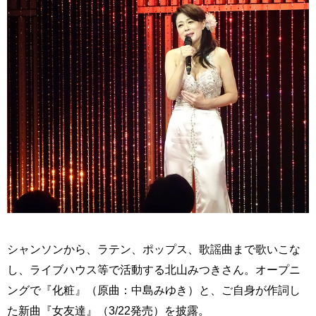
シャンソンから、ラテン、ポップス、歌謡曲まで歌いこな
し、ライブハウス等で活動する北山みつきさん。オープニ
ングで『化粧』（原曲：中島みゆき）と、ご自身が作詞し
た新曲『女友達』（3/22発売）を披露。