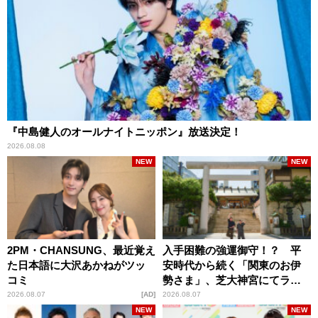
『中島健人のオールナイトニッポン』放送決定！
2026.08.08
NEW
NEW
2PM・CHANSUNG、最近覚え
入手困難の強運御守！？ 平
た日本語に大沢あかねがツッ
安時代から続く「関東のお伊
コミ
勢さま」、芝大神宮にてラン
パンプスが合格祈願！
2026.08.07
AD
2026.08.07
NEW
NEW