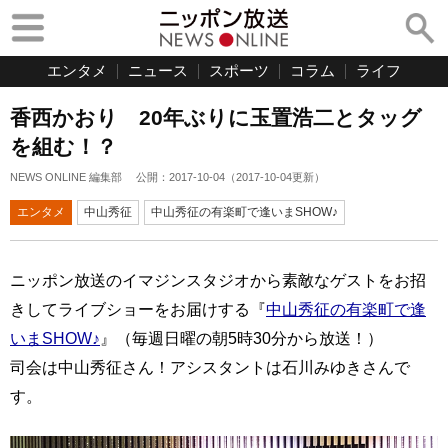
エンタメ
ニュース
スポーツ
コラム
ライフ
香西かおり 20年ぶりに玉置浩二とタッグ
を組む！？
NEWS ONLINE 編集部
公開：
2017-10-04
（
2017-10-04
更新）
エンタメ
中山秀征
中山秀征の有楽町で逢いまSHOW♪
ニッポン放送のイマジンスタジオから素敵なゲストをお招
きしてライブショーをお届けする『
中山秀征の有楽町で逢
いまSHOW♪
』（毎週日曜の朝5時30分から放送！）
司会は中山秀征さん！アシスタントは石川みゆきさんで
す。