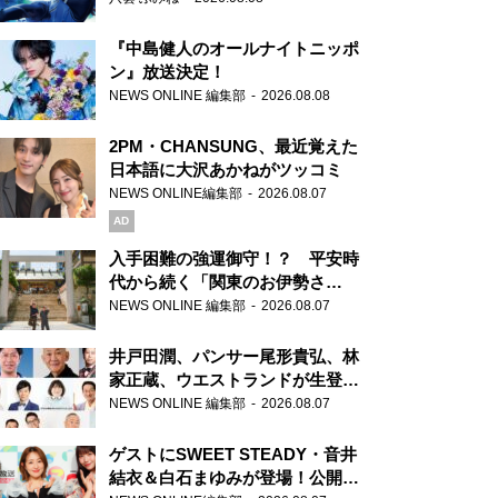
『中島健人のオールナイトニッポ
ン』放送決定！
NEWS ONLINE 編集部
2026.08.08
2PM・CHANSUNG、最近覚えた
日本語に大沢あかねがツッコミ
NEWS ONLINE編集部
2026.08.07
AD
入手困難の強運御守！？ 平安時
代から続く「関東のお伊勢さ
ま」、芝大神宮にてランパンプス
NEWS ONLINE 編集部
2026.08.07
が合格祈願！
井戸田潤、パンサー尾形貴弘、林
家正蔵、ウエストランドが生登
場！『ラジオビバリー昼ズ』
NEWS ONLINE 編集部
2026.08.07
ゲストにSWEET STEADY・音井
結衣＆白石まゆみが登場！公開収