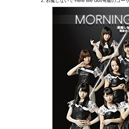
2. 邪魔しないで Here We Go!/弩級のゴ