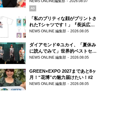
録で素顔全開！
NEWS ONLINE編集部
2026.08.07
AD
「私のプリティな顔がプリントさ
れたTシャツです！」『長浜広奈
天下無双』初の番組グッズ発売
NEWS ONLINE 編集部
2026.08.05
ダイアモンド✡ユカイ、「夏休み
に読んでみて」世界的ベストセラ
ー『アナスタシア』を紹介
NEWS ONLINE 編集部
2026.08.05
GREEN×EXPO 2027まであと8ヶ
月！“花博”の魅力届けたい！#2
NEWS ONLINE 編集部
2026.08.05