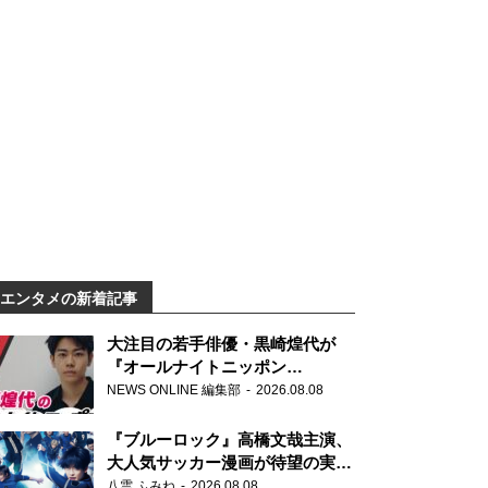
エンタメの新着記事
大注目の若手俳優・黒崎煌代が
『オールナイトニッポン
0(ZERO)』に初登場「今からとて
NEWS ONLINE 編集部
2026.08.08
もワクワクしております！」
『ブルーロック』高橋文哉主演、
大人気サッカー漫画が待望の実写
映画に
八雲 ふみね
2026.08.08