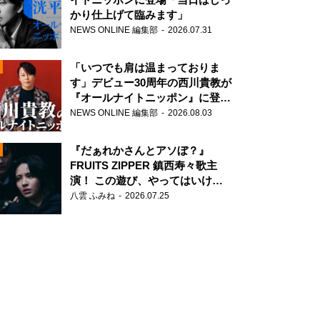
かり仕上げて臨みます」
NEWS ONLINE 編集部
2026.07.31
「いつでも肩は温まっておりま
す」デビュー30周年の西川貴教が
『オールナイトニッポン』に登
場！
NEWS ONLINE 編集部
2026.08.03
N
『だぁれかさんとアソぼ？』
FRUITS ZIPPER 鎮西寿々歌主
演！ この遊び、やってはいけま
せん。
八雲 ふみね
2026.07.25
N