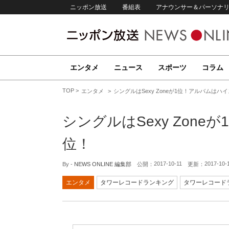
ニッポン放送
番組表
アナウンサー＆パーソナ
エンタメ
ニュース
スポーツ
コラム
TOP
エンタメ
シングルはSexy Zoneが1位！アルバムはハ
シングルはSexy Zon
位！
2017-10-11
2017-10-
By -
NEWS ONLINE 編集部
公開：
更新：
エンタメ
タワーレコードランキング
タワーレコード