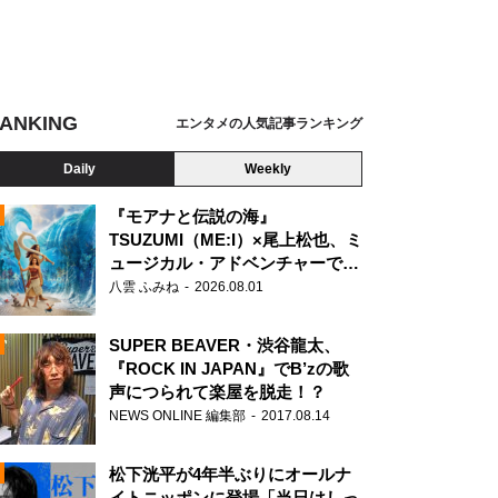
ANKING
エンタメの人気記事ランキング
Daily
Weekly
『モアナと伝説の海』
TSUZUMI（ME:I）×尾上松也、ミ
ュージカル・アドベンチャーで美
N
声を響かせる
八雲 ふみね
2026.08.01
SUPER BEAVER・渋谷龍太、
『ROCK IN JAPAN』でB’zの歌
声につられて楽屋を脱走！？
NEWS ONLINE 編集部
2017.08.14
松下洸平が4年半ぶりにオールナ
イトニッポンに登場「当日はしっ