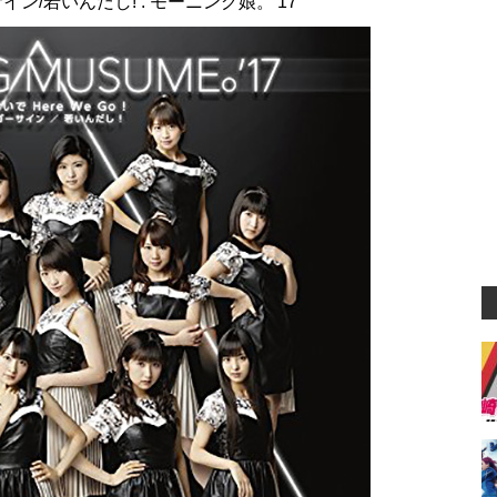
ーサイン/若いんだし! : モーニング娘。'17