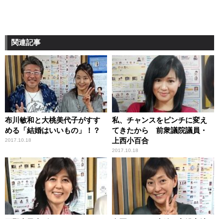
関連記事
布川敏和と大桃美代子がすす
私、チャンスをピンチに変え
める「結婚はいいもの」！？
てきたから 前衆議院議員・
上西小百合
2017.10.18
2017.10.18