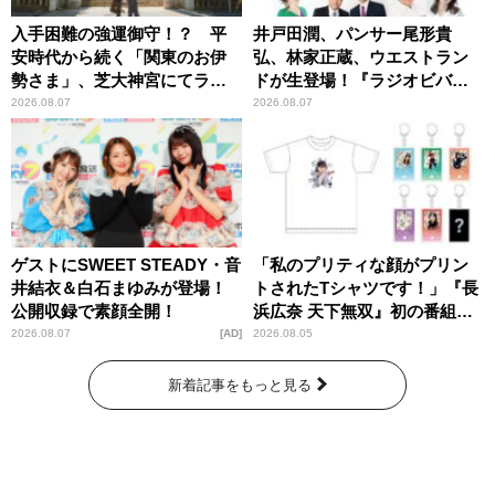
入手困難の強運御守！？ 平
井戸田潤、パンサー尾形貴
安時代から続く「関東のお伊
弘、林家正蔵、ウエストラン
勢さま」、芝大神宮にてラン
ドが生登場！『ラジオビバリ
パンプスが合格祈願！
ー昼ズ』
2026.08.07
2026.08.07
ゲストにSWEET STEADY・音
「私のプリティな顔がプリン
井結衣＆白石まゆみが登場！
トされたTシャツです！」『長
公開収録で素顔全開！
浜広奈 天下無双』初の番組グ
ッズ発売
2026.08.07
AD
2026.08.05
新着記事をもっと見る