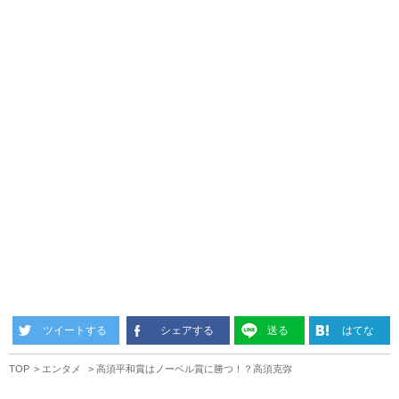
ツイートする
シェアする
送る
はてな
TOP
エンタメ
高須平和賞はノーベル賞に勝つ！？高須克弥