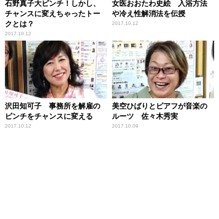
石野真子大ピンチ！しかし、
女医おおたわ史絵 入浴方法
チャンスに変えちゃったトー
や冷え性解消法を伝授
クとは？
2017.10.12
2017.10.12
沢田知可子 事務所を解雇の
美空ひばりとピアフが音楽の
ピンチをチャンスに変える
ルーツ 佐々木秀実
2017.10.12
2017.10.09