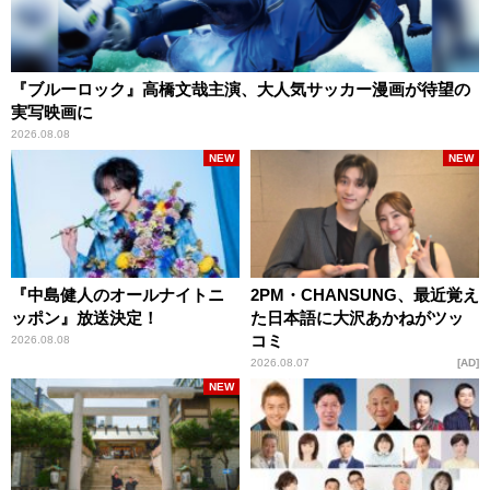
『ブルーロック』高橋文哉主演、大人気サッカー漫画が待望の
実写映画に
2026.08.08
NEW
NEW
『中島健人のオールナイトニ
2PM・CHANSUNG、最近覚え
ッポン』放送決定！
た日本語に大沢あかねがツッ
コミ
2026.08.08
2026.08.07
AD
NEW