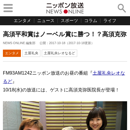
エンタメ
ニュース
スポーツ
コラム
ライフ
高須平和賞はノーベル賞に勝つ！？高須克弥
NEWS ONLINE 編集部
公開：
2017-10-18
（
2017-10-18
更新）
エンタメ
土屋礼央
土屋礼央レオなるど
FM93AM1242ニッポン放送のお昼の番組『
土屋礼央レオな
るど
』
10/18(水)の放送には、ゲストに高須克弥医院長が登場！