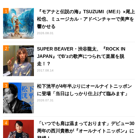
『モアナと伝説の海』TSUZUMI（ME:I）×尾上
松也、ミュージカル・アドベンチャーで美声を
響かせる
2026.08.01
SUPER BEAVER・渋谷龍太、『ROCK IN
JAPAN』でB’zの歌声につられて楽屋を脱
走！？
2017.08.14
松下洸平が4年半ぶりにオールナイトニッポン
に登場「当日はしっかり仕上げて臨みます」
2026.07.31
「いつでも肩は温まっております」デビュー30
周年の西川貴教が『オールナイトニッポン』に