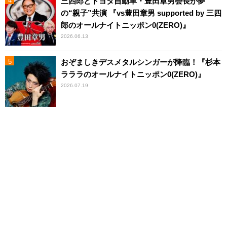
三四郎とトヨタ自動車・豊田章男会長が夢
の“親子”共演 『vs豊田章男 supported by 三四
郎のオールナイトニッポン0(ZERO)』
2026.06.13
おぞましきデスメタルシンガーが降臨！『杉本
ラララのオールナイトニッポン0(ZERO)』
2026.07.19