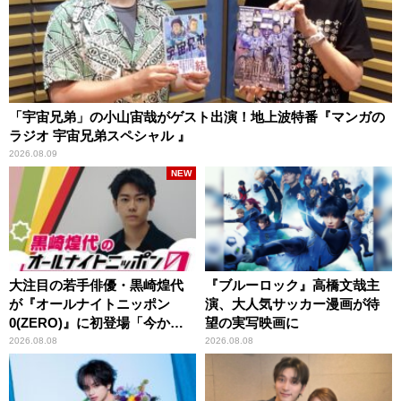
「宇宙兄弟」の小山宙哉がゲスト出演！地上波特番『マンガの
ラジオ 宇宙兄弟スペシャル 』
2026.08.09
NEW
大注目の若手俳優・黒崎煌代
『ブルーロック』高橋文哉主
が『オールナイトニッポン
演、大人気サッカー漫画が待
0(ZERO)』に初登場「今から
望の実写映画に
とてもワクワクしておりま
2026.08.08
2026.08.08
す！」