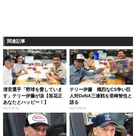
関連記事
清宮選手「野球を愛していま
テリー伊藤 熾烈なCS争い巨
す」テリー伊藤が涙【垣花正
人対DeNA三連戦を里崎智也と
あなたとハッピー！】
語る
2017.07.31
2017.09.04