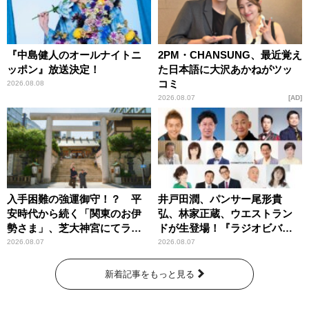
『中島健人のオールナイトニ
2PM・CHANSUNG、最近覚え
ッポン』放送決定！
た日本語に大沢あかねがツッ
コミ
2026.08.08
2026.08.07
AD
入手困難の強運御守！？ 平
井戸田潤、パンサー尾形貴
安時代から続く「関東のお伊
弘、林家正蔵、ウエストラン
勢さま」、芝大神宮にてラン
ドが生登場！『ラジオビバリ
パンプスが合格祈願！
ー昼ズ』
2026.08.07
2026.08.07
新着記事をもっと見る