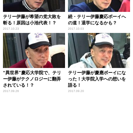
テリー伊藤が希望の党大敗を
続・テリー伊藤慶応ボーイへ
斬る！原因は小池代表！？
の道！退学になるかも？
2017.10.23
2017.10.03
“異世界”慶応大学院で、テリ
テリー伊藤が慶應ボーイにな
ー伊藤がテクノロジーに翻弄
った！大学院入学への想いを
されている！？
語る！
2017.09.26
2017.09.20