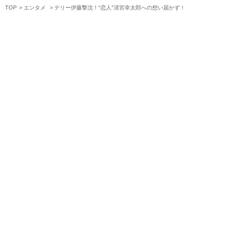
TOP
エンタメ
テリー伊藤撃沈！“恋人”清宮幸太郎への想い届かず！