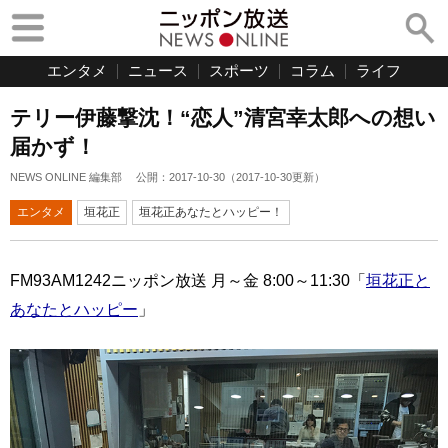
エンタメ
ニュース
スポーツ
コラム
ライフ
テリー伊藤撃沈！“恋人”清宮幸太郎への想い
届かず！
NEWS ONLINE 編集部
公開：
2017-10-30
（
2017-10-30
更新）
エンタメ
垣花正
垣花正あなたとハッピー！
FM93AM1242ニッポン放送 月～金 8:00～11:30「
垣花正と
あなたとハッピー
」