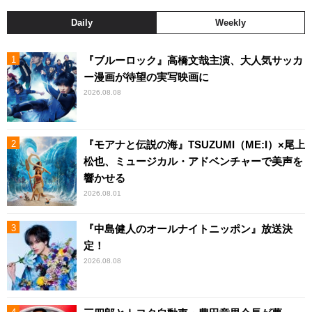
Daily
Weekly
『ブルーロック』高橋文哉主演、大人気サッカ
ー漫画が待望の実写映画に
2026.08.08
『モアナと伝説の海』TSUZUMI（ME:I）×尾上
松也、ミュージカル・アドベンチャーで美声を
響かせる
2026.08.01
『中島健人のオールナイトニッポン』放送決
定！
2026.08.08