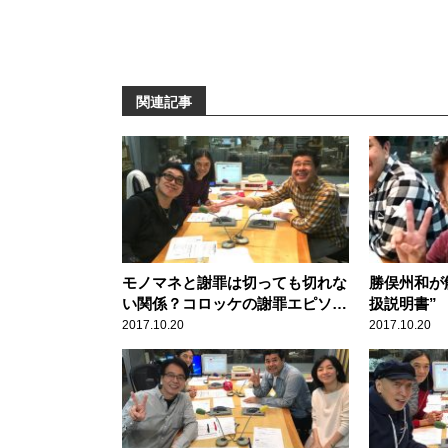
関連記事
モノマネと謝罪は切っても切れな
勝俣州和が
い関係？コロッケの謝罪エピソー
扱説明書”
ドとは
2017.10.20
2017.10.20