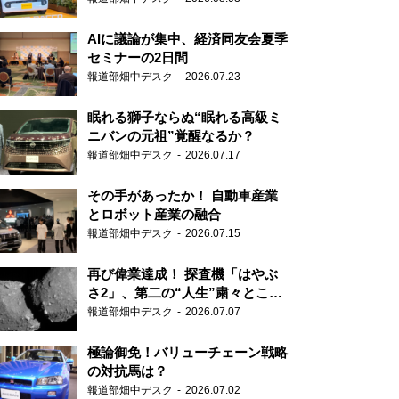
AIに議論が集中、経済同友会夏季
セミナーの2日間
報道部畑中デスク
2026.07.23
眠れる獅子ならぬ“眠れる高級ミ
ニバンの元祖”覚醒なるか？
報道部畑中デスク
2026.07.17
その手があったか！ 自動車産業
とロボット産業の融合
報道部畑中デスク
2026.07.15
再び偉業達成！ 探査機「はやぶ
さ2」、第二の“人生”粛々とこな
す
報道部畑中デスク
2026.07.07
極論御免！バリューチェーン戦略
の対抗馬は？
報道部畑中デスク
2026.07.02