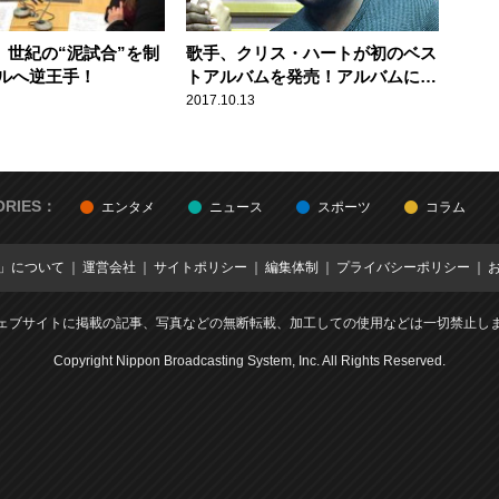
、世紀の“泥試合”を制
歌手、クリス・ハートが初のベス
ルへ逆王手！
トアルバムを発売！アルバムに込
められた特別な想いとは？
2017.10.13
ORIES：
エンタメ
ニュース
スポーツ
コラム
E」について
運営会社
サイトポリシー
編集体制
プライバシーポリシー
ェブサイトに掲載の記事、写真などの無断転載、加工しての使用などは一切禁止し
Copyright Nippon Broadcasting System, Inc. All Rights Reserved.