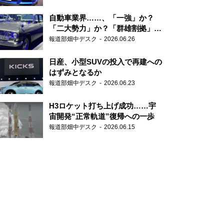
自動車業界……、「一強」か？
「二大勢力」か？「群雄割拠」
か？
報道部畑中デスク
2026.06.26
日産、小型SUVの投入で再建への
はずみとなるか
報道部畑中デスク
2026.06.23
H3ロケット打ち上げ成功……宇
宙開発“正常軌道”復帰への一歩
報道部畑中デスク
2026.06.15