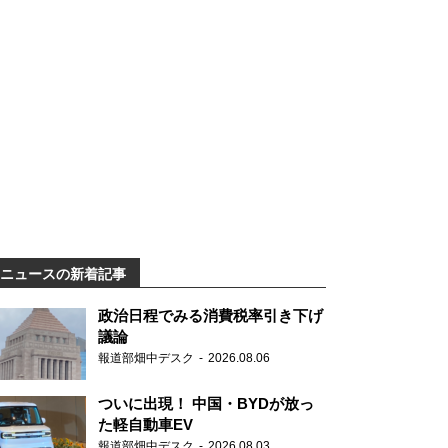
ニュースの新着記事
政治日程でみる消費税率引き下げ
議論
報道部畑中デスク
2026.08.06
ついに出現！ 中国・BYDが放っ
た軽自動車EV
報道部畑中デスク
2026.08.03