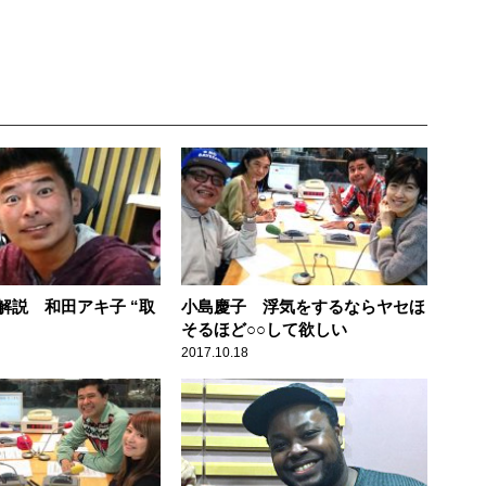
解説 和田アキ子 “取
小島慶子 浮気をするならヤセほ
そるほど○○して欲しい
2017.10.18