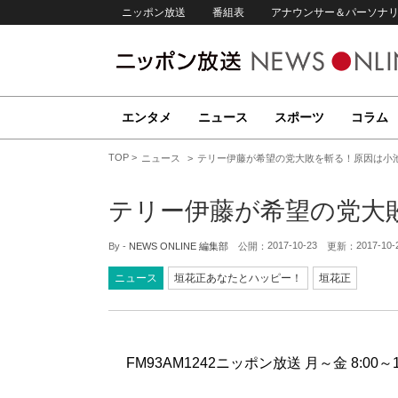
ニッポン放送
番組表
アナウンサー＆パーソナ
エンタメ
ニュース
スポーツ
コラム
TOP
ニュース
テリー伊藤が希望の党大敗を斬る！原因は小
テリー伊藤が希望の党大
2017-10-23
2017-10-
By -
NEWS ONLINE 編集部
公開：
更新：
ニュース
垣花正あなたとハッピー！
垣花正
FM93AM1242ニッポン放送 月～金 8:00～1