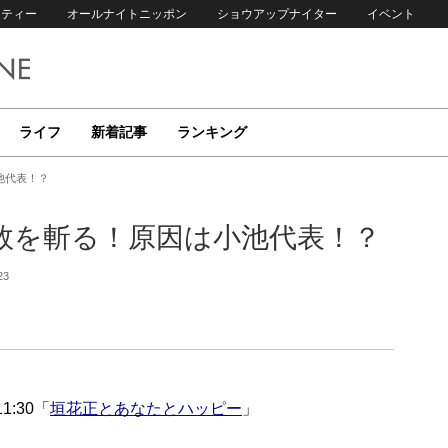
リティー
オールナイトニッポン
ショウアップナイター
イベント
ライフ
新着記事
ランキング
池代表！？
敗を斬る！原因は小池代表！？
23
1:30「
垣花正とあなたとハッピー
」