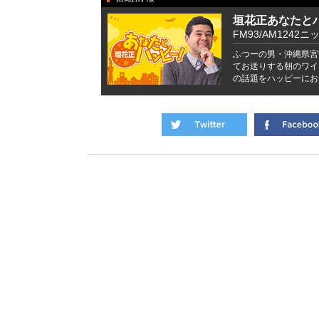
垣花正あなたと
FM93/AM1242ニ
ふつーの男・沖縄県宮
てお送りする朝のワイ
の話題をハッピーにお