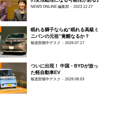
NEWS ONLINE 編集部
2023.12.27
眠れる獅子ならぬ“眠れる高級ミ
ニバンの元祖”覚醒なるか？
報道部畑中デスク
2026.07.17
N
ついに出現！ 中国・BYDが放っ
た軽自動車EV
報道部畑中デスク
2026.08.03
N